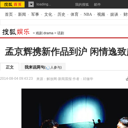
loading...
我的搜狐
邮件
首页
-
新闻
-
军事
-
文化
-
历史
-
体育
-
NBA
-
视频
-
娱谈
-
财
>
戏剧 drama
>
话剧
孟京辉携新作品到沪 闲情逸
正文
我来说两句
(
人参与)
2014-08-04 09:43:23
来源：
解放网-新闻晨报
作者：邱俪华