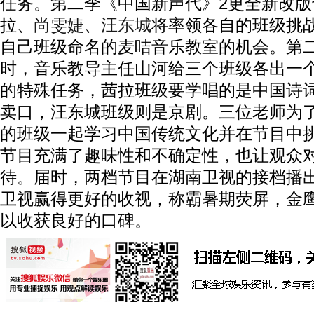
任务。第二季《中国新声代》2更全新改
拉、
尚雯婕
、
汪东城
将率领各自的班级挑
自己班级命名的麦咭音乐教室的机会。第
时，音乐教导主任山河给三个班级各出一
的特殊任务，茜拉班级要学唱的是中国诗
卖口，汪东城班级则是京剧。三位老师为
的班级一起学习中国传统文化并在节目中
节目充满了趣味性和不确定性，也让观众
待。届时，两档节目在湖南卫视的接档播
卫视赢得更好的收视，称霸暑期荧屏，金
以收获良好的口碑。