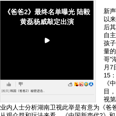
搜
新声
《爸爸2》最终名单曝光 陆毅
以来
黄磊杨威敲定出演
后其
自主
孩子
量的
哥”
月7
15
《中
目，
[相关]
韩国《爸爸2》秘密进击..
视第
业内人士分析湖南卫视此举是有意为《爸
从观众群和玩法来看，《中国新声代2》和