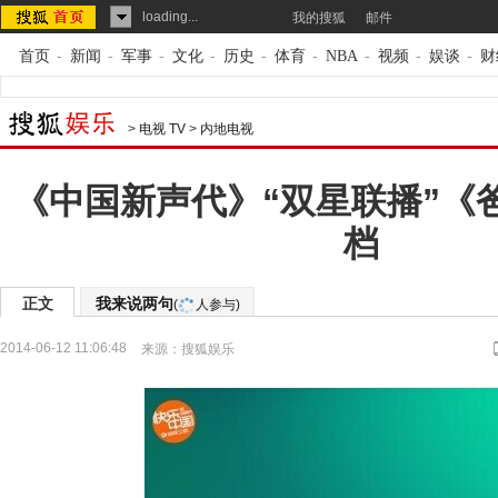
loading...
我的搜狐
邮件
首页
-
新闻
-
军事
-
文化
-
历史
-
体育
-
NBA
-
视频
-
娱谈
-
财
>
电视 TV
>
内地电视
《中国新声代》“双星联播”《
档
正文
我来说两句
(
人参与)
2014-06-12 11:06:48
来源：
搜狐娱乐