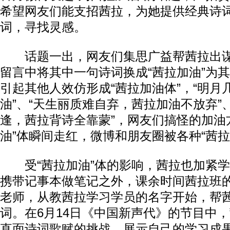
希望网友们能支招茜拉，为她提供经典诗
词，寻找灵感。
话题一出，网友们集思广益帮茜拉出谋
留言中将其中一句诗词换成“茜拉加油”为
引起其他人效仿形成“茜拉加油体”，“明月
油”、“天生丽质难自弃，茜拉加油不放弃”
逢，茜拉背诗全靠蒙”，网友们搞怪的加油
油”体瞬间走红，微博和朋友圈被各种“茜拉
受“茜拉加油”体的影响，茜拉也加紧学
携带记事本做笔记之外，课余时间茜拉班
老师，从教茜拉学习学员的名字开始，帮
词。在6月14日《中国新声代》的节目中
直面诗词歌赋的挑战，展示自己的学习成