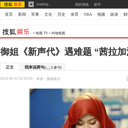
loading...
我的搜狐
邮件
首页
-
新闻
-
军事
-
文化
-
历史
-
体育
-
NBA
-
视频
-
娱谈
-
财
>
电视 TV
>
内地电视
御姐《新声代》遇难题 “茜拉加
正文
我来说两句
(
人参与)
2014-06-11 10:15:03
来源：
搜狐娱乐