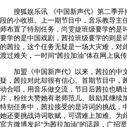
搜狐娱乐讯 《中国新声代》第二季开
段的小收班。上一期节目中，音乐教导主
师布置了特别任务，
尚雯婕
班级要学的是
要学的是中国戏剧，茜拉班级要学的则是
的茜拉，这个任务无疑是一场大灾难，对
渡过难关，一时间“茜拉加油”体在网上疯
加盟《中国新声代》以来，茜拉的中文
疑，茜拉对此却很有信心。首期节目中，
动合唱，用音乐做交流，节目后茜拉也晒
片，粉丝大赞她有老师范儿、鼓励其继续
特别任务中，茜拉接受的是诗词的挑战，
她还要挑战诗词歌赋，可谓难上加难。为
官方微博发起“为茜拉加油”的话题，广招