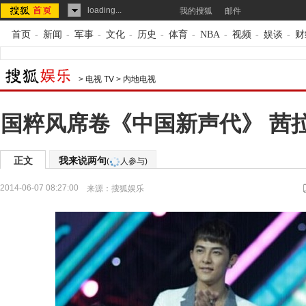
loading...
我的搜狐
邮件
首页
-
新闻
-
军事
-
文化
-
历史
-
体育
-
NBA
-
视频
-
娱谈
-
财
>
电视 TV
>
内地电视
国粹风席卷《中国新声代》 茜
正文
我来说两句
(
人参与)
2014-06-07 08:27:00
来源：
搜狐娱乐