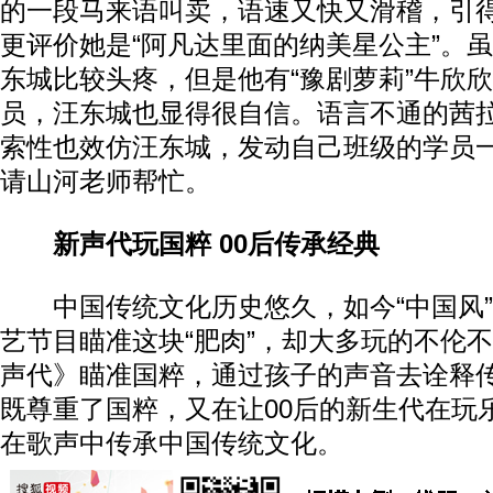
的一段马来语叫卖，语速又快又滑稽，引
更评价她是“阿凡达里面的纳美星公主”。
东城比较头疼，但是他有“豫剧萝莉”牛欣
员，汪东城也显得很自信。语言不通的茜
索性也效仿汪东城，发动自己班级的学员
请山河老师帮忙。
新声代玩国粹 00后传承经典
中国传统文化历史悠久，如今“中国风”
艺节目瞄准这块“肥肉”，却大多玩的不伦
声代》瞄准国粹，通过孩子的声音去诠释
既尊重了国粹，又在让00后的新生代在玩
在歌声中传承中国传统文化。