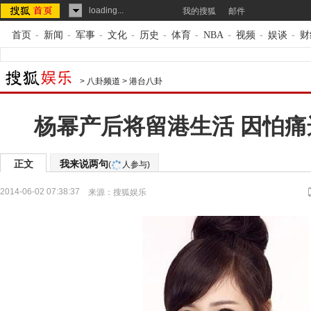
loading...
我的搜狐
邮件
首页
-
新闻
-
军事
-
文化
-
历史
-
体育
-
NBA
-
视频
-
娱谈
-
财
>
八卦频道
>
港台八卦
杨幂产后将留港生活 因怕痛
正文
我来说两句
(
人参与)
2014-06-02 07:38:37
来源：
搜狐娱乐