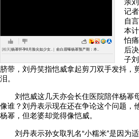
亲刘
记者
自言
本计
怕痛
后决
[相关]
杨幂怀孕8月脸尖如少女..
|
俞白眉曝杨幂预产期：本..
子刘
脐带，刘丹笑指恺威拿起剪刀双手发抖，
泪。
刘恺威这几天亦会长住医院陪伴杨幂母
像谁？刘丹表示现在还在争论这个问题，
杨幂，但老婆却觉得像恺威。
刘丹表示孙女取乳名“小糯米”是因为适