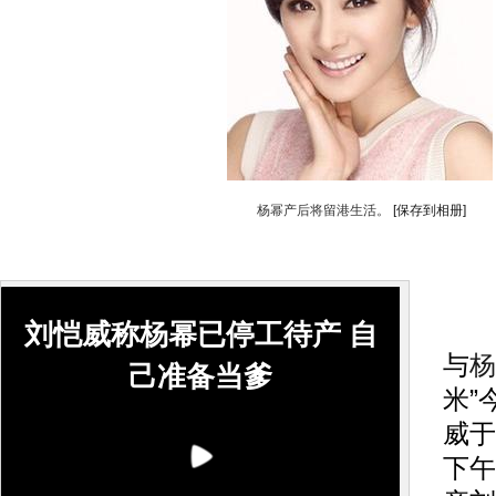
杨幂产后将留港生活。
[保存到相册]
搜
刘恺威称杨幂已停工待产 自
与
杨
己准备当爹
米”
威于
下午