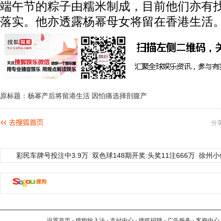
端午节的粽子由糯米制成，目前他们亦有
落实。他亦透露杨幂母女将留在香港生活
原标题：杨幂产后将留港生活 因怕痛选择剖腹产
分
彩民车牌号投注中3.9万
双色球148期开奖:头奖11注666万
徐州小
设置首页
-
搜狗输入法
-
支付中心
-
搜狐招聘
-
广告服务
-
客服中心