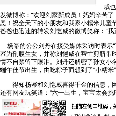
威
也
发微博称：“欢迎刘家新成员！妈妈辛苦了
恩！祝全天下的小朋友和我家小糯米儿童节
爸爸也迅速的转发刘恺威的微博笑称：“我
杨幂的公公刘丹在接受媒体采访时表示“
幂为剖腹生女，并称刘恺威在帮忙剪脐带
情不自禁留下眼泪。刘丹还解密了孙女小
端午佳节出生，由吃粽子而想到了“小糯米
得知杨幂和刘恺威喜得千金的信息，网
还有网友玩笑道：“六一出生，宝宝太会挑