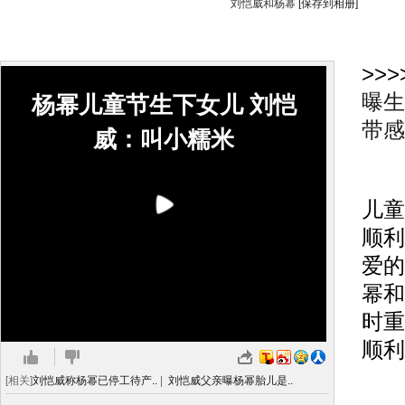
刘恺威和杨幂
[保存到相册]
>>>
曝生
杨幂儿童节生下女儿 刘恺
带感
威：叫小糯米
搜
儿童
顺利
爱的
幂和
时重
顺利
[相关]
刘恺威称杨幂已停工待产..
|
刘恺威父亲曝杨幂胎儿是..
刚