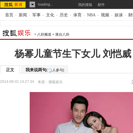
loading...
我的搜狐
邮件
首页
-
新闻
-
军事
-
文化
-
历史
-
体育
-
NBA
-
视频
-
娱谈
-
财
>
八卦频道
>
港台八卦
杨幂儿童节生下女儿 刘恺威
正文
我来说两句
(
人参与)
2014-06-01 14:27:34
来源：
搜狐娱乐