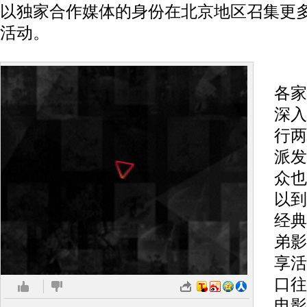
以独家合作媒体的身份在北京地区召集更
活动。
5月
各家
深入
行两
派发
众也
以到
经典
弟影
享活
口往
电影