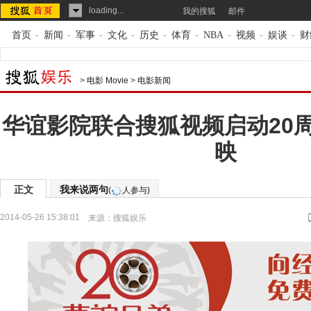
loading...
我的搜狐
邮件
首页
-
新闻
-
军事
-
文化
-
历史
-
体育
-
NBA
-
视频
-
娱谈
-
财
>
电影 Movie
>
电影新闻
华谊影院联合搜狐视频启动20
映
正文
我来说两句
(
人参与)
2014-05-26 15:38:01
来源：
搜狐娱乐