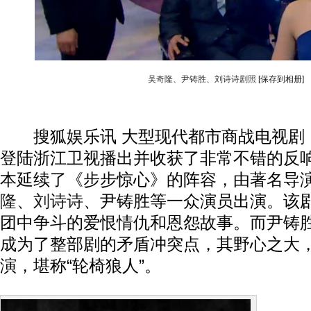
吴奇隆、尹铸胜、刘诗诗剧照
[保存到相册]
搜狐娱乐讯 大型现代都市商战电视剧
登陆浙江卫视播出并收获了非常不错的反
本延续了《步步惊心》的阵容，由著名导
隆
、
刘诗诗
、尹铸胜等一众演员出演。该
团中争斗的爱恨情仇和恩怨故事。而尹铸
成为了整部剧的矛盾冲突点，其野心之大
演，堪称“轮椅狼人”。
剧