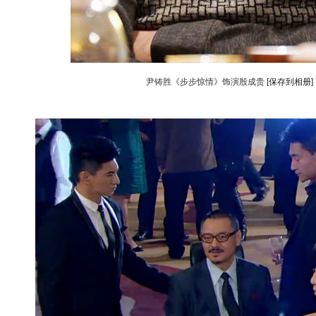
尹铸胜《步步惊情》饰演殷成贵
[保存到相册]