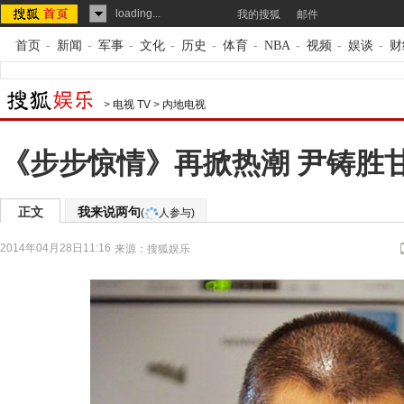
loading...
我的搜狐
邮件
首页
-
新闻
-
军事
-
文化
-
历史
-
体育
-
NBA
-
视频
-
娱谈
-
财
>
电视 TV
>
内地电视
《步步惊情》再掀热潮 尹铸胜甘
正文
我来说两句
(
人参与)
2014年04月28日11:16
来源：
搜狐娱乐