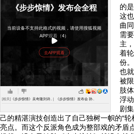
的是
《步步惊情》发布会全程
这也
曲同
当前设备不支持此格式的视频，请使用搜狐视频
需要
APP观看（4）
主，
着轮
去APP观看
份。
也就
被限
肢体
浮动
[相关]
《步步惊情》吴奇隆刘诗..
|
《步步惊情》发布会 孙..
剧集
己的精湛演技创造出了自己独树一帜的“轮
亮点。而这个反派角色成为整部戏的矛盾