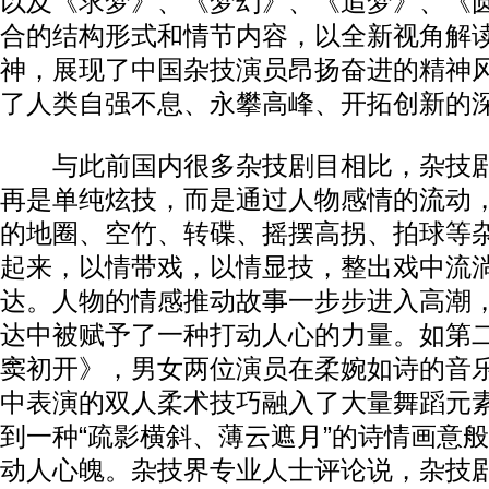
以及《求梦》、《梦幻》、《追梦》、《
合的结构形式和情节内容，以全新视角解
神，展现了中国杂技演员昂扬奋进的精神
了人类自强不息、永攀高峰、开拓创新的
与此前国内很多杂技剧目相比，杂技剧
再是单纯炫技，而是通过人物感情的流动
的地圈、空竹、转碟、摇摆高拐、拍球等
起来，以情带戏，以情显技，整出戏中流
达。人物的情感推动故事一步步进入高潮
达中被赋予了一种打动人心的力量。如第
窦初开》，男女两位演员在柔婉如诗的音
中表演的双人柔术技巧融入了大量舞蹈元
到一种“疏影横斜、薄云遮月”的诗情画意
动人心魄。杂技界专业人士评论说，杂技