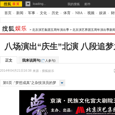
loading...
我的搜狐
邮件
首页
-
新闻
-
军事
-
文化
-
历史
-
体育
-
NBA
-
视频
-
娱谈
-
财
>
北京演艺集团五周年演出季
>
北京演艺界团五周年演出季新
八场演出“庆生”北演 八段追
正文
我来说两句
(
人参与)
2014年04月21日16:38
来源：
搜狐娱乐
第5页 :“梦想成真”之杂技演员的梦