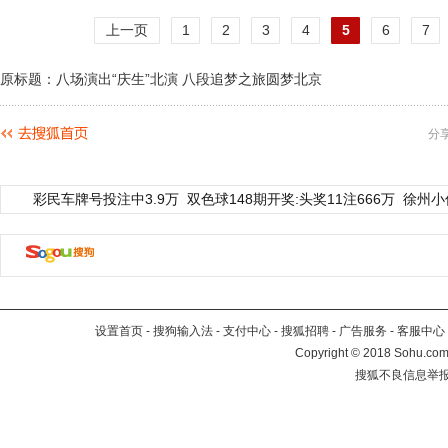
上一页
1
2
3
4
5
6
7
原标题：八场演出“庆生”北演 八段追梦之旅圆梦北京
分
彩民车牌号投注中3.9万
双色球148期开奖:头奖11注666万
徐州小
设置首页
-
搜狗输入法
-
支付中心
-
搜狐招聘
-
广告服务
-
客服中心
Copyright
©
2018 Sohu.com 
搜狐不良信息举