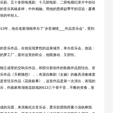
剧、五十多部电视剧、十几部电影、二部电视纪录片中担任
的音乐风格多样，中外相融。用他的恩师赵季平的话说：廖勇
张的年轻人。
3年，他在老家湖南举办了“乡音湘情___作品音乐会”，受到
音乐作品，在他实现梦想的这座城市，举办音乐会。他说：
的梦工厂，面对这里的听众，他既激动、又胆怯。
立成章的交响乐作品，和部分新创作的歌曲作品想结合。音
乐作品《天桥随想》，；有源自舞剧《女娲》的极具演奏难度
是管弦乐作品《花鼓叙事》，这首作品是第一次演出，表现的
乐，作曲家将湖南花鼓戏的613三个骨干音，不断的变奏，形
的乐团，来演奏此次音乐会，爱乐驻团指挥夏小汤执棒指