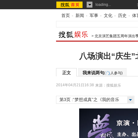
loading...
首页
-
新闻
-
军事
-
文化
-
历史
-
体
>
北京演艺集团五周年演出
八场演出“庆生”
正文
我来说两句
(
人参与)
2014年04月21日16:38
来源：
搜狐娱乐
第3页 :“梦想成真”之《我的音乐
梦》