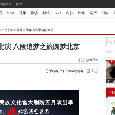
我的搜狐
邮件
育
-
NBA
-
视频
-
娱谈
-
财经
-
世相
-
科技
-
汽车
-
房产
-
时尚
-
季
>
北京演艺界团五周年演出季新闻速递
北演 八段追梦之旅圆梦北京
热词
扫描到手机
手机客户端
保存到博客
今