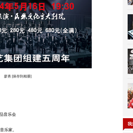
廖勇
[保存到相册]
品音乐会
我
音乐家。