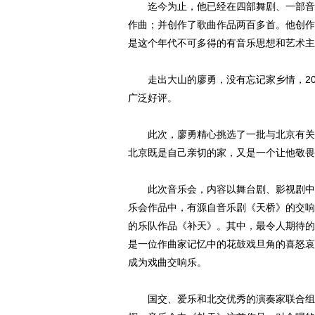
迄今为止，他已经在四部舞剧、一部音乐
作曲；并创作了歌曲作品两百多首。他创作
是这个年代不可多得的有音乐思想和艺术主
走出大山的廖勇，没有忘记家乡情，201
广泛好评。
此次，廖勇精心挑选了一批与北京有关的
北京既是自己亲切的家，又是一个让他敬畏
此次音乐会，内容以舞台剧、影视剧中独
乐会作品中，有源自音乐剧《天桥》的交响
的乐队作品《补天》。其中，最令人期待的
是一位作曲家记忆中的花鼓戏旦角的喜怒哀
成为戏曲交响乐。
国交、爱乐和北交优秀的演奏家联合组成