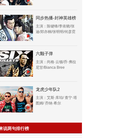
同步热播-封神英雄榜
主演：陈键锋/李依晓/张
迪/郑亦桐/张明明/何彦霓
六颗子弹
主演：尚格·云顿/乔·弗拉
尼甘/Bianca Bree
龙虎少年队2
主演：艾斯·库珀/ 查宁·塔
图姆/ 乔纳·希尔
来说两句排行榜