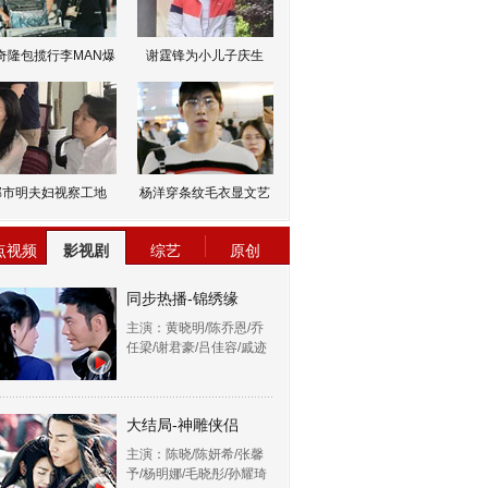
奇隆包揽行李MAN爆
谢霆锋为小儿子庆生
邹市明夫妇视察工地
杨洋穿条纹毛衣显文艺
点视频
影视剧
综艺
原创
同步热播-锦绣缘
主演：黄晓明/陈乔恩/乔
任梁/谢君豪/吕佳容/戚迹
大结局-神雕侠侣
主演：陈晓/陈妍希/张馨
予/杨明娜/毛晓彤/孙耀琦