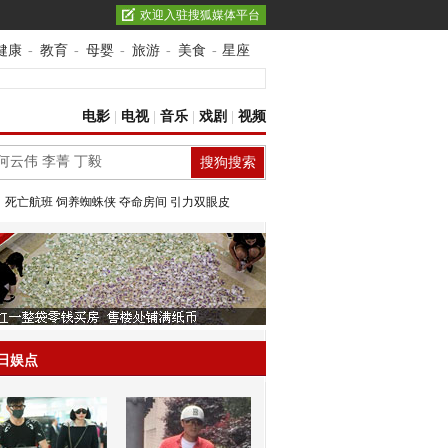
欢迎入驻搜狐媒体平台
健康
-
教育
-
母婴
-
旅游
-
美食
-
星座
电影
|
电视
|
音乐
|
戏剧
|
视频
：
死亡航班
饲养蜘蛛侠
夺命房间
引力双眼皮
日娱点