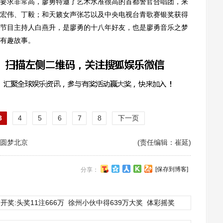
要求非常高，廖勇特邀了艺术水准很高的首都警官合唱团，来
宏伟、丁毅；和天籁女声张芯以及中央电视台青歌赛银奖获得
节目主持人白燕升，是廖勇的十八年好友，也是廖勇音乐之梦
有趣故事。
3
4
5
6
7
8
下一页
旅圆梦北京
(责任编辑：崔延)
[保存到博客]
分享：
开奖:头奖11注666万
徐州小伙中得639万大奖
体彩摇奖