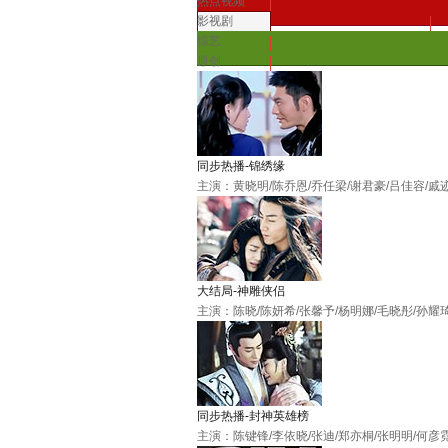
热点视频
影视剧
综艺
原创
同步热播-锦绣缘
主演：黄晓明/陈乔恩/乔任梁/谢君豪/吕佳容/戚
大结局-神雕侠侣
主演：陈晓/陈妍希/张馨予/杨明娜/毛晓彤/孙耀
同步热播-封神英雄榜
主演：陈键锋/李依晓/张迪/郑亦桐/张明明/何彦