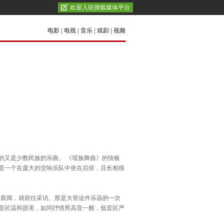
欢迎入驻搜狐媒体平台
电影
|
电视
|
音乐
|
戏剧
|
视频
又是少数民族的乐曲。 《瑶族舞曲》的快板
是一个在庞大的交响乐队中坐在后排，且长相很
新闻，就前往采访。那是大管这件乐器的一次
音区温和甜美，如同抒情男高音一般，低音区严