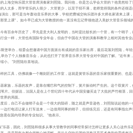
上海交响乐团大管首席演奏家刘照陆。我问他，你是怎么学会大管的？他竟然给了我
的人太多，而学管乐的人很少，大管更少，以至于招不满，老师觉得我的条件还很适合
海演出，那可是当年轰动音乐界的大事，学校把费城交响乐团许多大师名家请来上课
那里上课" 。如今早已成为大管教授的他一直没有忘记带领他进入美妙大管音乐领域
有百余年历史了，早先是意大利人发明的，当时是比较长的一个管，有一个哨子，
他行业一样，大管也有国际专业年会，但由于中国在大管的演奏和教学上相对其他专业
戈林斯堡举办，组委会想邀请中国方面派出有成就的音乐家出席，最后花落刘照陆，年
又举办了个人独奏音乐会，从此也打开了世界音乐界大管专业对中国的了解。“近年来
缩小。 ”刘照陆欣喜地说。
的工具，仿佛就像一个雕刻匠的工作室，这就是簧管乐器的音乐家很重要的、也是
家族，乐器的发声，是靠在嘴巴和气的控制下，簧片振动时产生的。这个双簧片，
国苇片。但据说，法国人是在上个世纪四十年代从中国安徽买走了大批的芦竹根茎，
居世界的局面。
后，自己不会做哨子会是一个很大的阻碍，随之就是声音逊色，刘照陆说起他的一件
，一边打电话让家人打车送来，一边借用同事的哨子，但排练完后，还是有同事指出声
个急需在国内培养的专业知识。 ”他表示。
”乐器，因此，刘照陆和很多从事大管教学的同事经常探讨怎样让更多人关心这件乐器