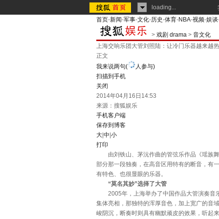
loading...
首页
-
新闻
-
军事
-
文化
-
历史
-
体育
-
NBA
-
视频
-
娱谈
>
戏剧 drama
>
音文化
上海交响乐团大管刘照陆：让冷门乐器越来越
正文
我来说两句
(
人参与)
扫描到手机
关闭
2014年04月16日14:53
来源：
搜狐娱乐
手机客户端
保存到博客
大
|
中
|
小
打印
由刘铁山、茅沅作曲的管弦乐作品《瑶族舞曲
部分那一段独奏，在高音区用特有的断音，有
有特色、也很显眼的乐器。
“莫名其妙”选择了大管
2005年，上海举办了中国作品大管演奏音
集体亮相，那独特的浑厚音色，加上宽广的音
峻阴沉，断奏时则具有幽默顽皮的效果，听起