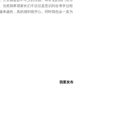
，大管都是必不可少的乐器。和常见的热门管乐
。当然我希望家长们不仅仅是意识到在考学过程
越来越热，真的感到很开心。同时我也会一直为
我要发布