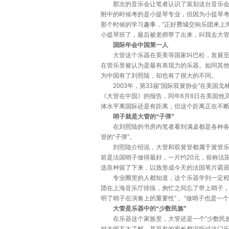
那次的音乐会让笔者认识了策划这台音乐会的
附中的时候考的是小提琴专业，但因为小提琴考
那个时候的学习趣事，"正好费城交响乐团来上
小提琴班了，最后被老师带了出来，叫我去大管
国际年会中国第一人
大管这个乐器在英美等国家叫巴松，发展至今
在管乐里被认为是最有表现力的乐器。如同其
为中国有了刘照陆，却也有了很大的不同。
2003年，第33届“国际双簧协会”在美国
《大管在中国》的报告，同年6月8日在美国他
体水平离国际还是有距离，但这个距离正在不断
哨子就是大管的“子弹”
在刘照陆的书房内笔者看到满桌都是各种各样
管的“子弹”。
刘照陆介绍说，大管和双簧管都属于簧管乐器
前是法国哨子做得最好，一片约20元，俗称法
选良种留了下来，以致形成今天的法国苇片霸
专业圈里的人都知道，这个乐器学到一定程度
团在上海音乐厅排练，匆忙之间忘了带上哨子
明了哨子在演奏上的重要性” 。“做哨子也是一
大管是乐器中的“少数民族”
在乐器这个家族里，大管还是一个“少数民族