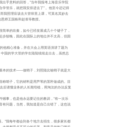
出乎意料的回答，"当年我报考上海音乐学院
学管乐，就把我安排进去了" 。他至今还记得
，而我照理应该去大管班里上课，可莫名其妙去
的恩师王国栋和赵准等教授。
很简单的吹奏，如今已经发展成几十个键子了，
起步较晚，因此在国际上的地位并不太高，但因
轻的他精心准备，并在大会上用英语演讲了题为
，中国的学大管的学生陆陆续续走出去，虽然总
基本的技术——做哨子，刘照陆比喻哨子就是大
俗称哨子，它的材料是用芦苇的茎秆做成的。目
回去后请懂业务的人长期培植，用淘汰的办法反复
憾事，也是他永远要记住的教训，“有一次乐
音有问题，当然，我知道是自己出错了，这也说
。"我每年都会到各个地方去招生，很多家长都