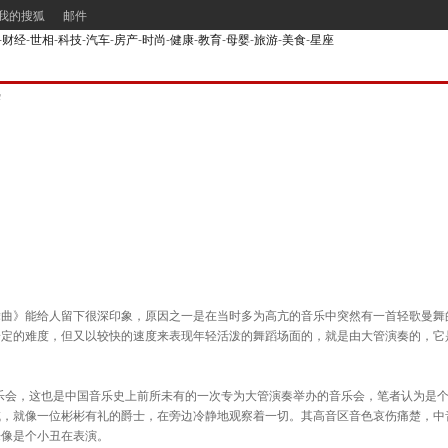
我的搜狐
邮件
-
财经
-
世相
-
科技
-
汽车
-
房产
-
时尚
-
健康
-
教育
-
母婴
-
旅游
-
美食
-
星座
热
》能给人留下很深印象，原因之一是在当时多为高亢的音乐中突然有一首轻歌曼舞的
一定的难度，但又以较快的速度来表现年轻活泼的舞蹈场面的，就是由大管演奏的，它
乐会，这也是中国音乐史上前所未有的一次专为大管演奏举办的音乐会，笔者认为是个
域，就像一位彬彬有礼的爵士，在旁边冷静地观察着一切。其高音区音色哀伤痛楚，中
来像是个小丑在表演。