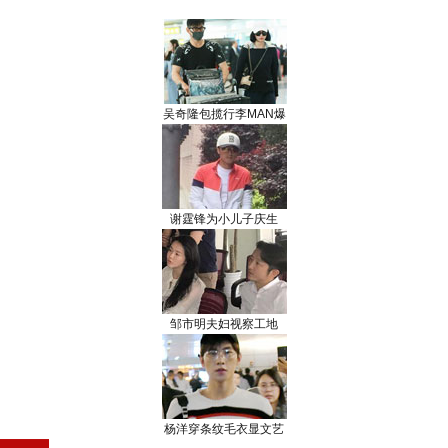
吴奇隆包揽行李MAN爆
谢霆锋为小儿子庆生
邹市明夫妇视察工地
杨洋穿条纹毛衣显文艺