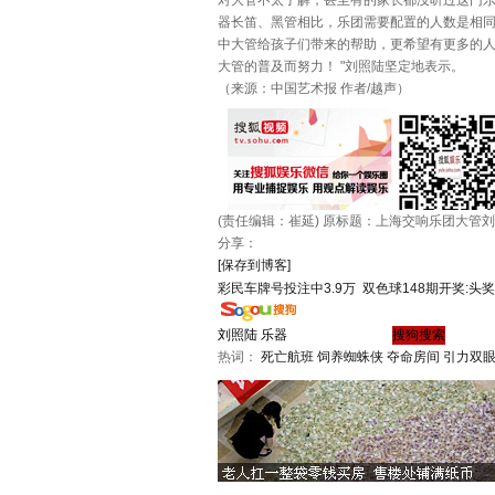
对大管不太了解，甚至有的家长都没听过这门
器长笛、黑管相比，乐团需要配置的人数是相
中大管给孩子们带来的帮助，更希望有更多的
大管的普及而努力！ "刘照陆坚定地表示。
（来源：中国艺术报 作者/越声）
(责任编辑：崔延)
原标题：上海交响乐团大管刘
分享：
[保存到博客]
彩民车牌号投注中3.9万
双色球148期开奖:头奖
热词：
死亡航班
饲养蜘蛛侠
夺命房间
引力双