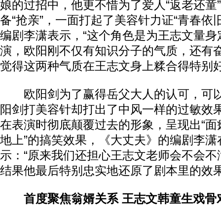
娘的过招中，他更不惜为了爱人“返老还童
备“抢亲”，一面打起了美容针力证“青春依
编剧李潇表示，“这个角色是为王志文量身
演，欧阳刚不仅有知识分子的气质，还有
觉得这两种气质在王志文身上糅合得特别好
欧阳剑为了赢得岳父大人的认可，可以
阳剑打美容针却打出了中风一样的过敏效
在表演时彻底颠覆过去的形象，呈现出“面瘫
地上”的搞笑效果，《大丈夫》的编剧李潇
示：“原来我们还担心王志文老师会不会不
结果他最后特别忠实地还原了剧本里的效果
首度聚焦翁婿关系 王志文韩童生戏骨