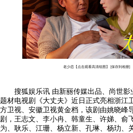
老少恋【点击观看高清组图】
[保存到相册]
搜狐娱乐讯 由新丽传媒出品、尚世影
题材电视剧《大丈夫》近日正式亮相浙江
方卫视、安徽卫视黄金档，该剧由姚晓峰
剧，王志文、
李小冉
、韩童生、许娣、俞
为
、耿乐、江珊、杨立新、孔琳、杨玏、