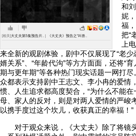
和
刘
妮
，
福，
把“
[相关]
大丈夫第5集预告片..
|
《大丈夫》预告之“叫兽..
上电
来全新的观剧体验，剧中不仅展现了“老少恋
婿关系”、“年龄代沟”等方方面面，还将“育儿
期与更年期”等各种热门现实话题一网打尽
众都表示支持剧中王志文、李小冉的爱情
惯、人生追求都高度契合，“为什么不能在
母、家人的反对，则是对两人爱情的严峻考
以携手度过这个坎儿，收获真正的幸福！”
对于观众来说，《大丈夫》除了将镜头