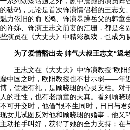
一系列劲爆话题之外，剧中震撼的演员阵
的砝码，无论是首次饰演情侣档的王志文
魅力依旧的俞飞鸿、饰演暴躁岳父的韩童
的许娣、饰演王志文前妻的江珊，都是名
些演员在《大丈夫》中精彩飙戏，也成为
为了爱情豁出去 帅气大叔王志文“返老
王志文在《大丈夫》中饰演教授“欧阳剑”
靡中国之时，欧阳教授也不甘示弱——年
博，儒雅有礼，是顾晓珺的心灵支柱。对
人的理性，也有老顽童的天真。看到顾晓
不可开交时，他借“恨不生同时，日日与君
现女儿试图反对他和顾晓珺的婚事，他又
主动拍手叫好，获得了她的全力支持；在