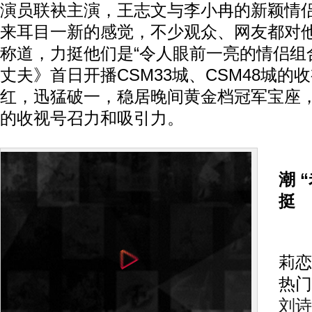
演员联袂主演，王志文与李小冉的新颖情
来耳目一新的感觉，不少观众、网友都对他
称道，力挺他们是“令人眼前一亮的情侣组
丈夫》首日开播CSM33城、CSM48城的
红，迅猛破一，稳居晚间黄金档冠军宝座
的收视号召力和吸引力。
潮 
挺
“老
莉恋
热门
刘诗