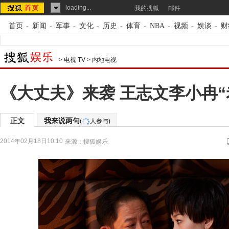
loading...
我的搜狐
邮件
首页
-
新闻
-
军事
-
文化
-
历史
-
体育
-
NBA
-
视频
-
娱谈
-
财
>
电视 TV
>
内地电视
《大丈夫》来袭 王志文李小冉“
正文
我来说两句
(
人参与)
2014年02月18日10:10
来源：
搜狐娱乐