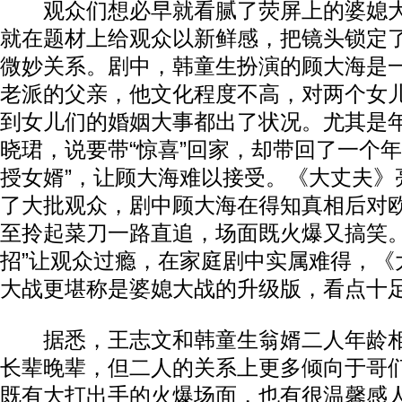
观众们想必早就看腻了荧屏上的婆媳大
就在题材上给观众以新鲜感，把镜头锁定
微妙关系。剧中，韩童生扮演的顾大海是
老派的父亲，他文化程度不高，对两个女
到女儿们的婚姻大事都出了状况。尤其是
晓珺，说要带“惊喜”回家，却带回了一个年
授女婿”，让顾大海难以接受。《大丈夫》
了大批观众，剧中顾大海在得知真相后对
至拎起菜刀一路直追，场面既火爆又搞笑。
招”让观众过瘾，在家庭剧中实属难得，《
大战更堪称是婆媳大战的升级版，看点十
据悉，王志文和韩童生翁婿二人年龄相
长辈晚辈，但二人的关系上更多倾向于哥
既有大打出手的火爆场面，也有很温馨感