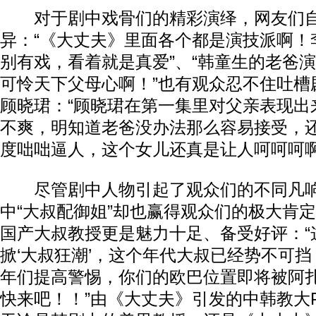
对于剧中戏骨们的精彩演绎，网友们自
异：“《大丈夫》里面各个都是演技派啊！
别有戏，看着就是真爱”、“韩童生的老爸
可怜天下父母心啊！”也有观众忍不住吐槽
顾晓珺：“顾晓珺在第一集里对父亲表现出
不爽，明知道老爸没办法那么容易接受，
度咄咄逼人，这个女儿还真是让人呵呵呵啊
尽管剧中人物引起了观众们的不同凡响
中“大叔配御姐”却也赢得观众们的极大肯
国产大叔教授更是魅力十足、备受好评：“
掀‘大叔狂潮’，这个年代大叔已经势不可挡
年们提高警惕，你们的欧巴位置即将被阿
快来吧！！”由《大丈夫》引发的中韩教大