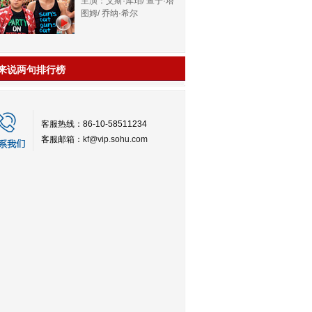
主演：艾斯·库珀/ 查宁·塔
图姆/ 乔纳·希尔
来说两句排行榜
客服热线：86-10-58511234
客服邮箱：
kf@vip.sohu.com