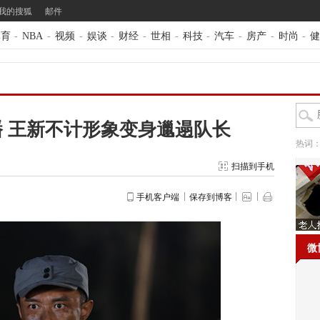
我的搜狐
邮件
体育
-
NBA
-
视频
-
娱谈
-
财经
-
世相
-
科技
-
汽车
-
房产
-
时尚
-
健
 王新不计形象变身邋遢队长
热词
扫描到手机
手机客户端
保存到博客
微