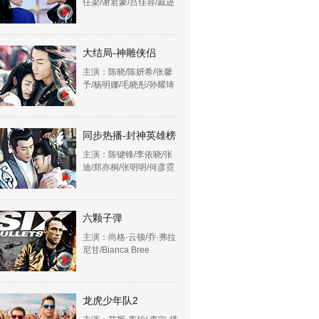
任梁/谢君豪/吕佳容/戚迹
大结局-神雕侠侣
主演：陈晓/陈妍希/张馨
予/杨明娜/毛晓彤/孙耀琦
同步热播-封神英雄榜
主演：陈键锋/李依晓/张
迪/郑亦桐/张明明/何彦霓
六颗子弹
主演：尚格·云顿/乔·弗拉
尼甘/Bianca Bree
龙虎少年队2