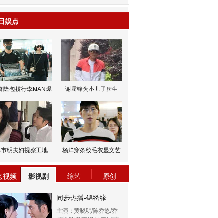
日娱点
奇隆包揽行李MAN爆
谢霆锋为小儿子庆生
邹市明夫妇视察工地
杨洋穿条纹毛衣显文艺
点视频
影视剧
综艺
原创
同步热播-锦绣缘
主演：黄晓明/陈乔恩/乔