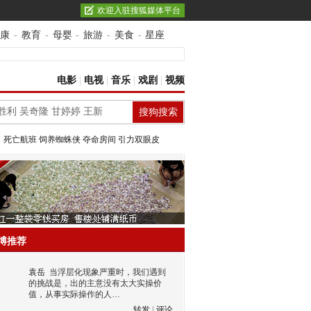
欢迎入驻搜狐媒体平台
康
-
教育
-
母婴
-
旅游
-
美食
-
星座
电影
|
电视
|
音乐
|
戏剧
|
视频
：
死亡航班
饲养蜘蛛侠
夺命房间
引力双眼皮
博推荐
袁岳
当浮层化现象严重时，我们遇到
的挑战是，出的主意没有太大实操价
值，从事实际操作的人…
转发
|
评论