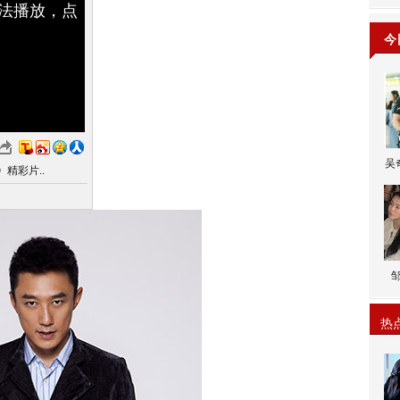
无法播放，点
今
吴
精彩片..
热