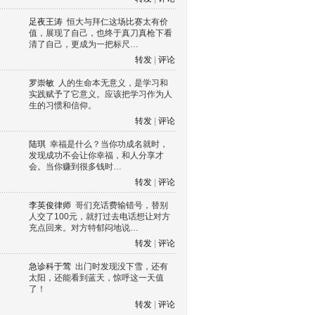
足夜王涛
恒大与拜仁这场比赛太有价
值，展现了自己，也终于真刀真枪下看
清了自己，更成为一把标尺…
转发
|
评论
罗崇敏
人的生命本无意义，是学习和
实践赋予了它意义。应该把学习作为人
生的习惯和信仰。
转发
|
评论
陆琪
幸福是什么？当你功成名就时，
发现成功不会让你幸福，和人分享才
会。当你赚到很多钱时…
转发
|
评论
李英俊律师
哥们充话费输错号，替别
人交了100元，就打过去电话想让对方
充点回来。对方特郁闷地说…
转发
|
评论
急诊科于莺
出门时发现没下雪，还有
太阳，还能看到蓝天，惊呼这一天值
了！
转发
|
评论