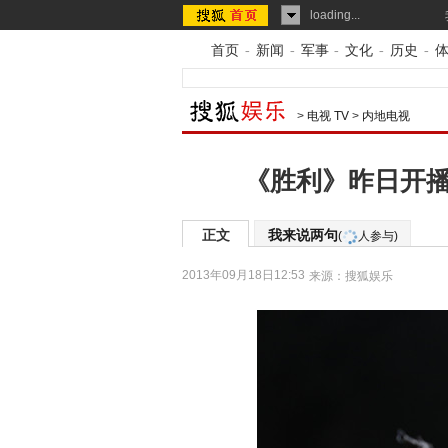
loading...
首页
-
新闻
-
军事
-
文化
-
历史
-
>
电视 TV
>
内地电视
《胜利》昨日开播
正文
我来说两句
(
人参与)
2013年09月18日12:53
来源：
搜狐娱乐