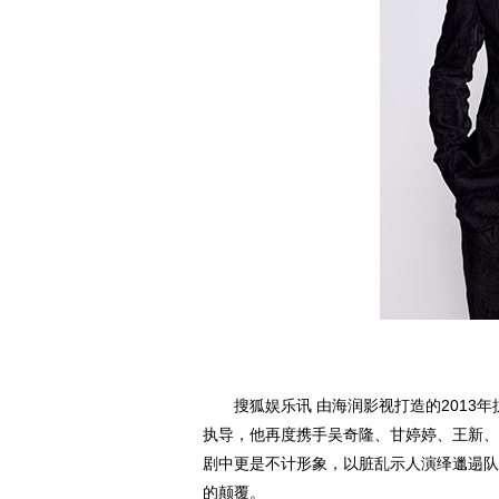
搜狐娱乐讯 由海润影视打造的2013年
执导，他再度携手吴奇隆、甘婷婷、王新、
剧中更是不计形象，以脏乱示人演绎邋遢队
的颠覆。