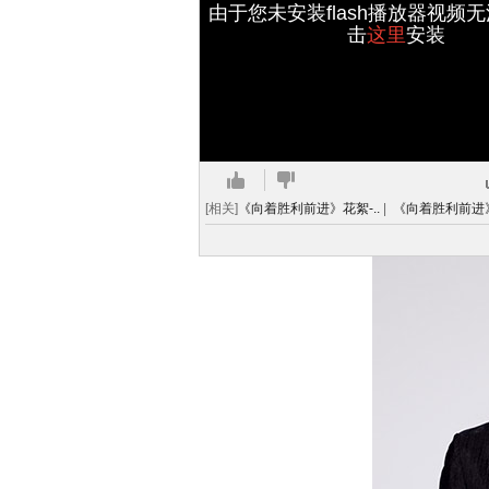
由于您未安装flash播放器视频
击
这里
安装
[相关]
《向着胜利前进》花絮-..
|
《向着胜利前进》