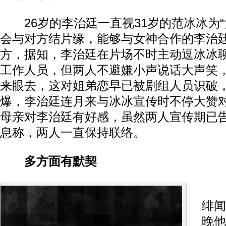
26岁的李治廷一直视31岁的范冰冰为“
会与对方结片缘，能够与女神合作的李治
方，据知，李治廷在片场不时主动逗冰冰
工作人员，但两人不避嫌小声说话大声笑
来眼去，这对姐弟恋早已被剧组人员识破
爆，李治廷连月来与冰冰宣传时不停大赞
母亲对李治廷有好感，虽然两人宣传期已
息称，两人一直保持联络。
多方面有默契
李
绯闻
晚他