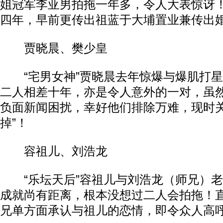
姐冠军李亚男拍拖一年多，令人大表惊讶
四年，早前更传出祖蓝于大埔置业兼传出
贾晓晨、樊少皇
“宅男女神”贾晓晨去年惊爆与爆肌打星
二人相差十年，亦是令人意外的一对，虽
负面新闻困扰，幸好他们排除万难，现时关
掉”！
容祖儿、刘浩龙
“乐坛天后”容祖儿与刘浩龙（师兄）老
成就尚有距离，根本没想过二人会拍拖！
兄单方面承认与祖儿的恋情，即令众人高