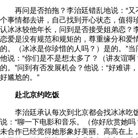
再问是否拍拖？李治廷错乱地说：“又
个事情都去讲，自己找到开心状态，值得珍
认冰冰较他年长，问到是否接受姐弟恋？李
恋爱是没有规范和规矩的，尊重缘分和爱
的。（冰冰是你珍惜的人吗？）是的。”当
他说：“你们是不是想太多了？（讲友谊啊
的。”问到有否发展机会？他说：“好难讲
好尴尬的。”
赴北京约吃饭
李治廷承认每次到北京都会找冰冰吃饭
说：“聊一下电影和音乐。（你好欣赏她吗
未合作已经觉得她形象好美丽、高高在上