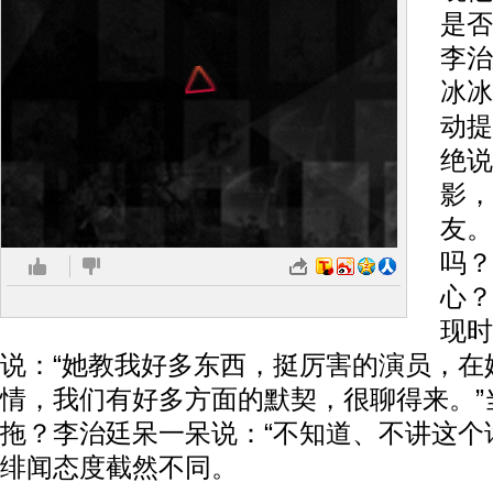
是否
李治
冰冰
动提
绝说
影，
友。
吗？
心？
现时
说：“她教我好多东西，挺厉害的演员，在
情，我们有好多方面的默契，很聊得来。”
拖？李治廷呆一呆说：“不知道、不讲这个
绯闻态度截然不同。