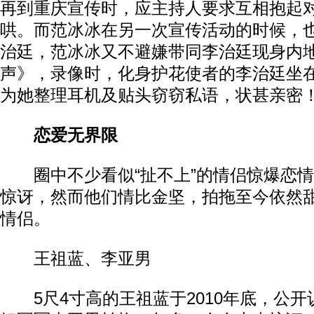
再到重庆宣传时，应主持人要求互相抱起
哄。而范冰冰在另一次宣传活动的时候，
治廷，范冰冰又不避嫌带同李治廷现身内
声》，录像时，化身护花使者的李治廷坐
为她整理耳机及贴头窃窃私语，状甚亲密
恋爱无界限
圈中不少看似“扯不上”的情侣惊爆恋情
惊讶，然而他们情比金坚，拍拖至今依然
情侣。
王祖蓝、李亚男
5尺4寸高的王祖蓝于2010年底，公开