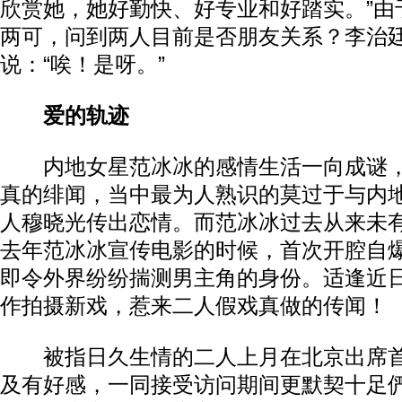
欣赏她，她好勤快、好专业和好踏实。”由
两可，问到两人目前是否朋友关系？李治
说：“唉！是呀。”
爱的轨迹
内地女星范冰冰的感情生活一向成谜，
真的绯闻，当中最为人熟识的莫过于与内
人穆晓光传出恋情。而范冰冰过去从来未
去年范冰冰宣传电影的时候，首次开腔自
即令外界纷纷揣测男主角的身份。适逢近
作拍摄新戏，惹来二人假戏真做的传闻！
被指日久生情的二人上月在北京出席首
及有好感，一同接受访问期间更默契十足