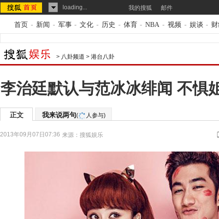
loading...
我的搜狐
邮件
首页
-
新闻
-
军事
-
文化
-
历史
-
体育
-
NBA
-
视频
-
娱谈
-
财
>
八卦频道
>
港台八卦
李治廷默认与范冰冰绯闻 不惧
正文
我来说两句
(
人参与)
2013年09月07日07:36
来源：
搜狐娱乐