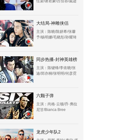
任梁/谢君豪/吕佳容/戚迹
大结局-神雕侠侣
主演：陈晓/陈妍希/张馨
予/杨明娜/毛晓彤/孙耀琦
同步热播-封神英雄榜
主演：陈键锋/李依晓/张
迪/郑亦桐/张明明/何彦霓
六颗子弹
主演：尚格·云顿/乔·弗拉
尼甘/Bianca Bree
龙虎少年队2