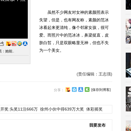
虽然不少网友对女神的素颜照表示
失望，但是，也有网友称，素颜的范冰
冰看起来更清纯，像个邻家女孩，很可
爱。而照片中的范冰冰，鼻梁挺直，皮
肤白皙，只是双眼略显无神，但也不失
为一个美女。
：她能..
(责任编辑：王志强)
[保存到博客]
分享：
开奖:头奖11注666万
徐州小伙中得639万大奖
体彩摇奖
我要发布