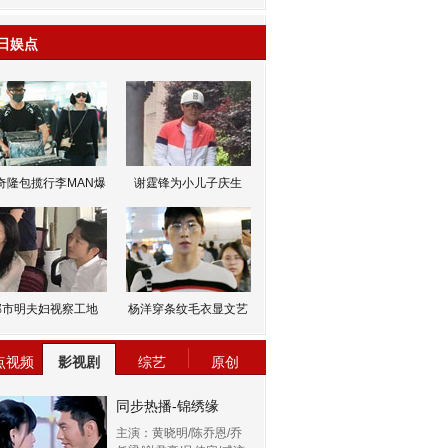
日娱点
奇隆包揽行李MAN爆
谢霆锋为小儿子庆生
邹市明夫妇视察工地
杨洋穿条纹毛衣显文艺
点视频
影视剧
综艺
原创
同步热播-锦绣缘
主演：黄晓明/陈乔恩/乔