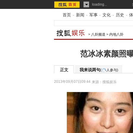
loading...
首页
-
新闻
-
军事
-
文化
-
历史
-
>
八卦频道
>
内地八卦
范冰冰素颜照曝
正文
我来说两句
(
人参与)
2013年09月07日09:44
来源：
搜狐娱乐