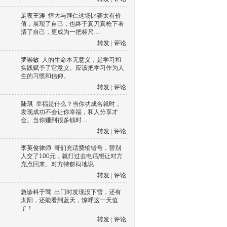
足夜王涛
恒大与拜仁这场比赛太有价
值，展现了自己，也终于真刀真枪下看
清了自己，更成为一把标尺…
转发
|
评论
罗崇敏
人的生命本无意义，是学习和
实践赋予了它意义。应该把学习作为人
生的习惯和信仰。
转发
|
评论
陆琪
幸福是什么？当你功成名就时，
发现成功不会让你幸福，和人分享才
会。当你赚到很多钱时…
转发
|
评论
李英俊律师
哥们充话费输错号，替别
人交了100元，就打过去电话想让对方
充点回来。对方特郁闷地说…
转发
|
评论
急诊科于莺
出门时发现没下雪，还有
太阳，还能看到蓝天，惊呼这一天值
了！
转发
|
评论