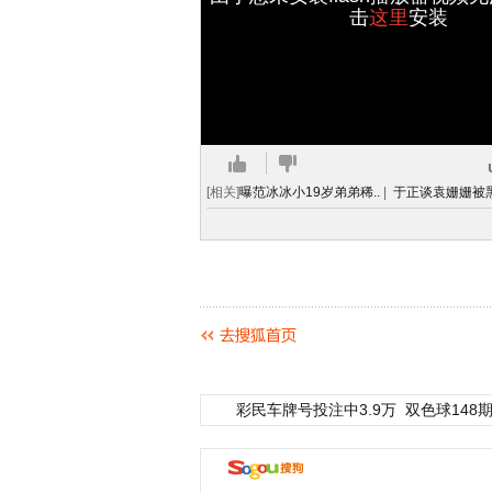
击
这里
安装
[相关]
曝范冰冰小19岁弟弟稀..
|
于正谈袁姗姗被黑
彩民车牌号投注中3.9万
双色球148期