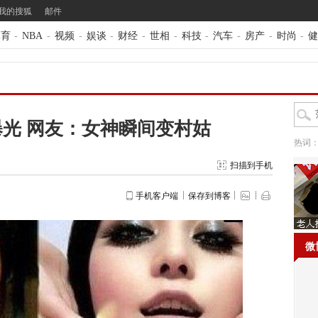
我的搜狐
邮件
体育
-
NBA
-
视频
-
娱谈
-
财经
-
世相
-
科技
-
汽车
-
房产
-
时尚
-
健
光 网友：女神瞬间变村姑
热词
扫描到手机
手机客户端
保存到博客
微