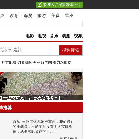
欢迎入驻搜狐媒体平台
康
-
教育
-
母婴
-
旅游
-
美食
-
星座
电影
|
电视
|
音乐
|
戏剧
|
视频
：
死亡航班
饲养蜘蛛侠
夺命房间
引力双眼皮
博推荐
袁岳
当浮层化现象严重时，我们遇到
的挑战是，出的主意没有太大实操价
值，从事实际操作的人…
转发
|
评论