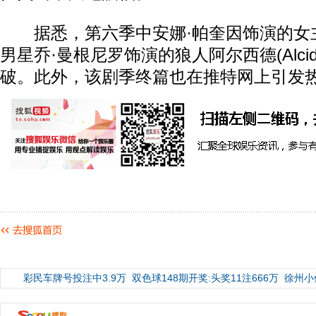
据悉，第六季中安娜·帕奎因饰演的女主角苏
男星乔·曼根尼罗饰演的狼人阿尔西德(Alci
破。此外，该剧季终篇也在推特网上引发
彩民车牌号投注中3.9万
双色球148期开奖:头奖11注666万
徐州小