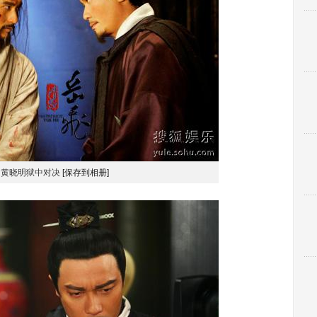
良黄晓明狱中对决
[保存到相册]