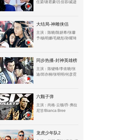
任梁/谢君豪/吕佳容/戚迹
大结局-神雕侠侣
主演：陈晓/陈妍希/张馨
予/杨明娜/毛晓彤/孙耀琦
同步热播-封神英雄榜
主演：陈键锋/李依晓/张
迪/郑亦桐/张明明/何彦霓
六颗子弹
主演：尚格·云顿/乔·弗拉
尼甘/Bianca Bree
龙虎少年队2