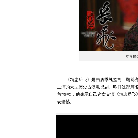
罗嘉良
《精忠岳飞》是由唐季礼监制，鞠觉亮
主演的大型历史古装电视剧。昨日这部筹备
角”秦桧，他表示自己这次参演《精忠岳飞
表遗憾。