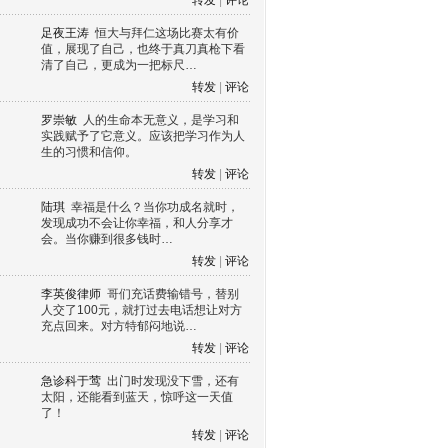
转发
|
评论
足夜王涛
恒大与拜仁这场比赛太有价
值，展现了自己，也终于真刀真枪下看
清了自己，更成为一把标尺…
转发
|
评论
罗崇敏
人的生命本无意义，是学习和
实践赋予了它意义。应该把学习作为人
生的习惯和信仰。
转发
|
评论
陆琪
幸福是什么？当你功成名就时，
发现成功不会让你幸福，和人分享才
会。当你赚到很多钱时…
转发
|
评论
李英俊律师
哥们充话费输错号，替别
人交了100元，就打过去电话想让对方
充点回来。对方特郁闷地说…
转发
|
评论
急诊科于莺
出门时发现没下雪，还有
太阳，还能看到蓝天，惊呼这一天值
了！
转发
|
评论