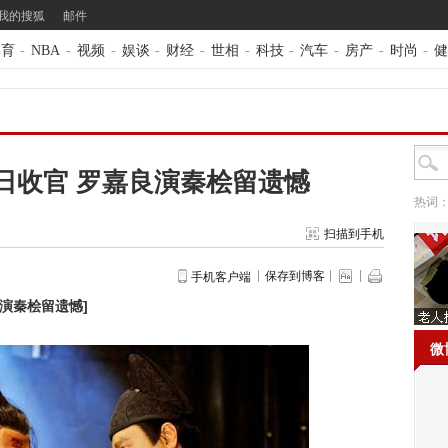
我的搜狐
邮件
体育
-
NBA
-
视频
-
娱谈
-
财经
-
世相
-
科技
-
汽车
-
房产
-
时尚
-
健
日收官 罗嘉良演秦桧留遗憾
热词
扫描到手机
保存到博客
手机客户端
良演秦桧留遗憾
]
微