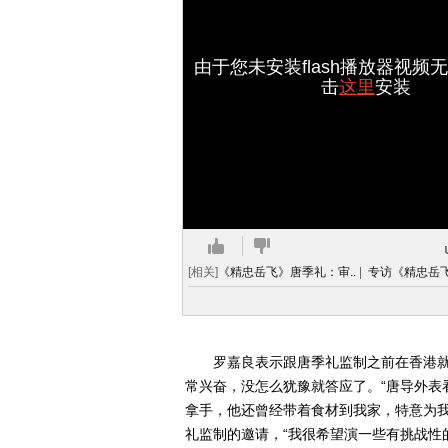
由于您未安装flash播放器视频
击
这里
安装
[相关]
《精忠岳飞》唐季礼：审..
|
专访《精忠岳飞
罗嘉良表示跟唐季礼监制之前在香港就
常兴奋，没怎么犹豫就答应了。“唐导外表
拿手，他还曾经带着食材到我家，特意为我
礼监制的邀请，“我很希望演一些有挑战性