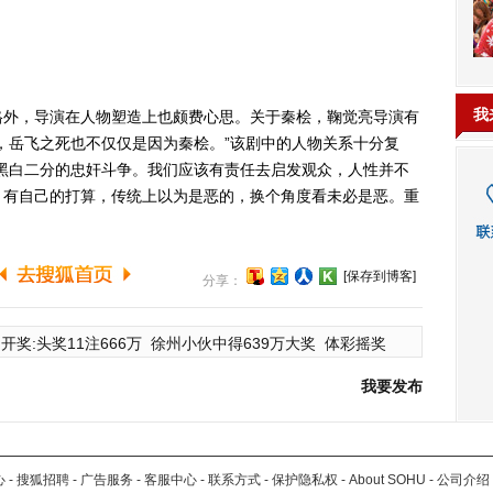
我
外，导演在人物塑造上也颇费心思。关于秦桧，鞠觉亮导演有
，岳飞之死也不仅仅是因为秦桧。”该剧中的人物关系十分复
黑白二分的忠奸斗争。我们应该有责任去启发观众，人性并不
，有自己的打算，传统上以为是恶的，换个角度看未必是恶。重
[保存到博客]
分享：
开奖:头奖11注666万
徐州小伙中得639万大奖
体彩摇奖
我要发布
心
-
搜狐招聘
-
广告服务
-
客服中心
-
联系方式
-
保护隐私权
-
About SOHU
-
公司介绍