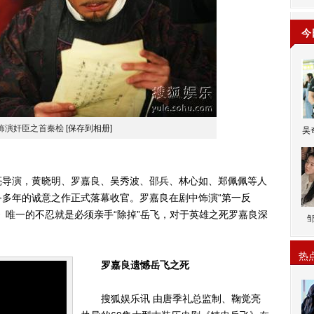
今
饰演奸臣之首秦桧
[保存到相册]
吴
导演，黄晓明、罗嘉良、吴秀波、邵兵、林心如、郑佩佩等人
多年的诚意之作正式落幕收官。罗嘉良在剧中饰演“第一反
》唯一的不忍就是必须亲手“除掉”岳飞，对于英雄之死罗嘉良深
热
罗嘉良遗憾岳飞之死
搜狐娱乐讯 由唐季礼总监制、鞠觉亮