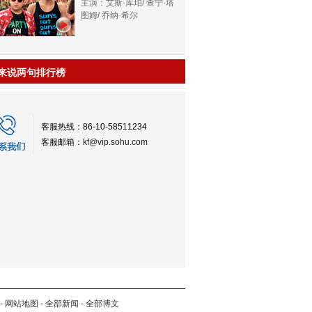
主演：艾斯·库珀/ 查宁·塔
图姆/ 乔纳·希尔
来说两句排行榜
客服热线：86-10-58511234
客服邮箱：
kf@vip.sohu.com
-
网站地图
-
全部新闻
-
全部博文