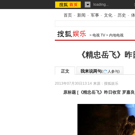
loading...
首页
-
新闻
-
军事
-
文化
-
历史
-
>
电视 TV
>
内地电视
《精忠岳飞》昨
正文
我来说两句
(
人参与)
2013年07月30日13:14
来源：
搜狐娱乐
原标题
[
《精忠岳飞》昨日收官 罗嘉