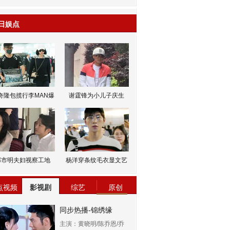
日娱点
奇隆包揽行李MAN爆
谢霆锋为小儿子庆生
邹市明夫妇视察工地
杨洋穿条纹毛衣显文艺
点视频
影视剧
综艺
原创
同步热播-锦绣缘
主演：黄晓明/陈乔恩/乔