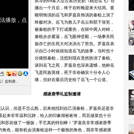
执导的69集大型古装历史剧《精忠岳飞》在
播出一个月后，终于在昨晚迎来大结局。黄
晓明饰演的岳飞和罗嘉良饰演的秦桧上演了
无法播放，点
终极对决。岳飞为救儿子岳云和部下张宪，
被秦桧的手下打成重伤，在狱中两人对峙，
秦桧步步紧逼，岳飞眼神坚毅，一场事关民
族存亡的生死大对决决出了胜负。罗嘉良表
示自己小时候就知道岳飞的故事，当时也十
分痛恨秦桧，没想到现在竟然扮演了秦桧。
谈到岳飞之死，罗嘉良也深表遗憾，他称岳
飞是民族英雄，死于非命确实十分令人心
痛，但好在最后历史给了岳飞一个公道。
》监制唐..
感谢唐季礼监制邀请
认识，但是不怎么熟，后来他找到自己演秦桧，罗嘉良还是非
看起来非常温和沉静，给人的印象很彬彬有，而且做菜也十分
和苏岩做了一顿饭，手艺真的特别棒！”罗嘉良非常感谢唐季
的角色，能有机会演秦桧这样一个极致的角色，我非常感谢唐