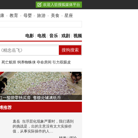
欢迎入驻搜狐媒体平台
康
-
教育
-
母婴
-
旅游
-
美食
-
星座
电影
|
电视
|
音乐
|
戏剧
|
视频
：
死亡航班
饲养蜘蛛侠
夺命房间
引力双眼皮
博推荐
袁岳
当浮层化现象严重时，我们遇到
的挑战是，出的主意没有太大实操价
值，从事实际操作的人…