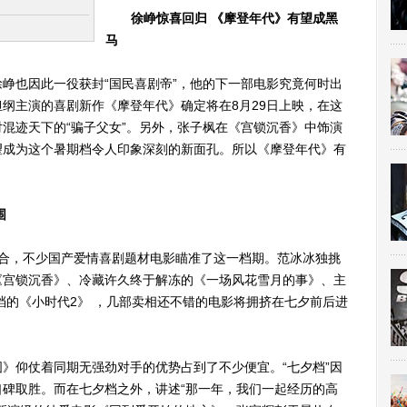
徐峥惊喜回归 《摩登年代》有望成黑
马
也因此一役获封“国民喜剧帝”，他的下一部电影究竟何时出
纲主演的喜剧新作《摩登年代》确定将在8月29日上映，在这
混迹天下的“骗子父女”。另外，张子枫在《宫锁沉香》中饰演
望成为这个暑期档令人印象深刻的新面孔。所以《摩登年代》有
围
，不少国产爱情喜剧题材电影瞄准了这一档期。范冰冰独挑
《宫锁沉香》、冷藏许久终于解冻的《一场风花雪月的事》、主
提档的《小时代2》 ，几部卖相还不错的电影将拥挤在七夕前后进
仰仗着同期无强劲对手的优势占到了不少便宜。“七夕档”因
碑取胜。而在七夕档之外，讲述“那一年，我们一起经历的高