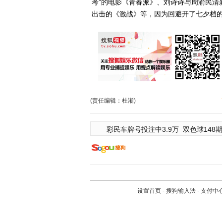
考”的电影《青春派》、刘诗诗与周渝民清
出击的《激战》等，因为回避开了七夕档
(责任编辑：杜渐)
彩民车牌号投注中3.9万
双色球148期
设置首页
-
搜狗输入法
-
支付中