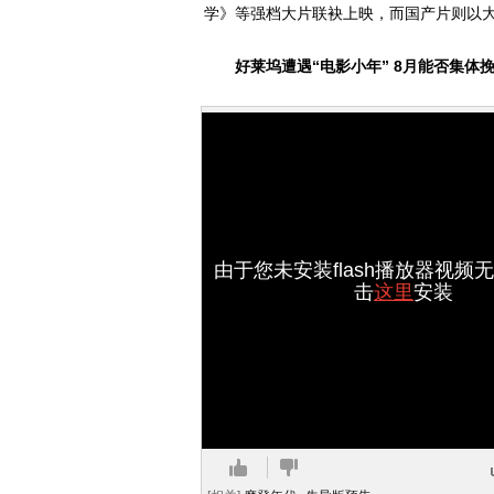
学》等强档大片联袂上映，而国产片则以
好莱坞遭遇“电影小年” 8月能否集体
由于您未安装flash播放器视频
击
这里
安装