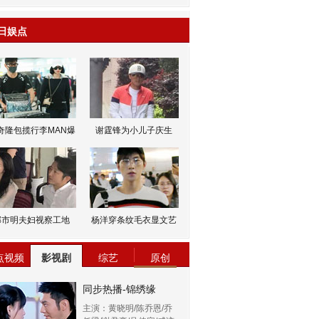
日娱点
奇隆包揽行李MAN爆
谢霆锋为小儿子庆生
邹市明夫妇视察工地
杨洋穿条纹毛衣显文艺
点视频
影视剧
综艺
原创
同步热播-锦绣缘
主演：黄晓明/陈乔恩/乔