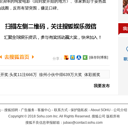
新演绎的纯爱电影《回到爱开始的地方》、张家辉彭于晏热血
的战圈，反而有望突围，赚足口碑。
我
[保存到博客]
分享：
开奖:头奖11注666万
徐州小伙中得639万大奖
体彩摇奖
我要发布
心
-
搜狐招聘
-
广告服务
-
客服中心
-
联系方式
-
保护隐私权
-
About SOHU
-
公司介绍
Copyright
©
2018 Sohu.com Inc. All Rights Reserved. 搜狐公司
版权所有
搜狐不良信息举报邮箱：
jubao@contact.sohu.com