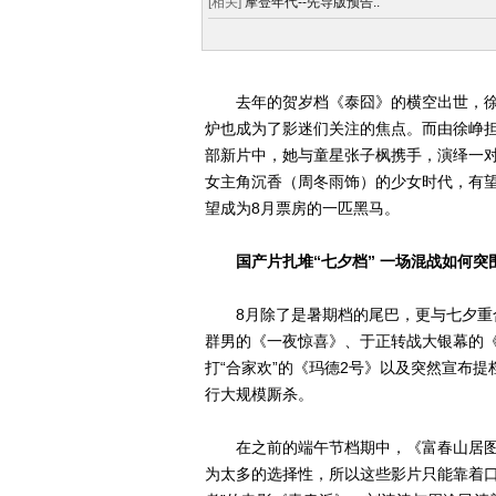
[相关]
摩登年代--先导版预告..
去年的贺岁档《泰囧》的横空出世，徐峥
炉也成为了影迷们关注的焦点。而由徐峥担
部新片中，她与童星张子枫携手，演绎一对
女主角沉香（周冬雨饰）的少女时代，有
望成为8月票房的一匹黑马。
国产片扎堆“七夕档” 一场混战如何突
8月除了是暑期档的尾巴，更与七夕重合
群男的《一夜惊喜》、于正转战大银幕的
打“合家欢”的《玛德2号》以及突然宣布
行大规模厮杀。
在之前的端午节档期中，《富春山居图》
为太多的选择性，所以这些影片只能靠着口