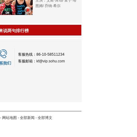
主演：艾斯·库珀/ 查宁·塔
图姆/ 乔纳·希尔
来说两句排行榜
客服热线：86-10-58511234
客服邮箱：
kf@vip.sohu.com
-
网站地图
-
全部新闻
-
全部博文