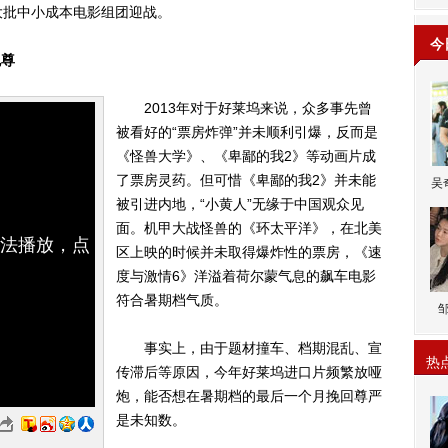
大批中小成本电影组团迎战。
今
挽尊
2013年对于好莱坞来说，众多事先曾
被看好的“票房炸弹”并未顺利引爆，反而是
《怪兽大学》、《卑鄙的我2》等动画片成
了票房灵药。但可惜《卑鄙的我2》并未能
吴
被引进内地，“小黄人”无缘于中国观众见
面。机甲大战怪兽的《环太平洋》，在北美
无法播放，点
区上映的时候并未取得爆炸性的票房，《速
度与激情6》洋溢着荷尔蒙气息的飙车电影
符合暑期档气质。
事实上，由于题材撞车、档期混乱、宣
热
传滞后等原因，今年好莱坞进口片频繁放哑
炮，能否想在暑期档的最后一个月挽回尊严
是未知数。