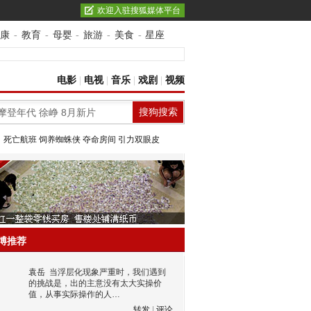
欢迎入驻搜狐媒体平台
康
-
教育
-
母婴
-
旅游
-
美食
-
星座
电影
|
电视
|
音乐
|
戏剧
|
视频
：
死亡航班
饲养蜘蛛侠
夺命房间
引力双眼皮
博推荐
袁岳
当浮层化现象严重时，我们遇到
的挑战是，出的主意没有太大实操价
值，从事实际操作的人…
转发
|
评论