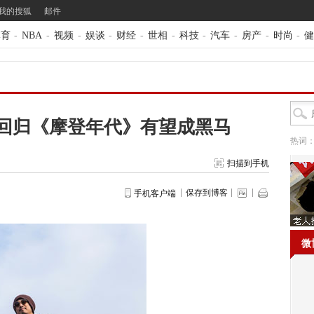
我的搜狐
邮件
体育
-
NBA
-
视频
-
娱谈
-
财经
-
世相
-
科技
-
汽车
-
房产
-
时尚
-
健
峥回归《摩登年代》有望成黑马
热词
扫描到手机
保存到博客
手机客户端
微