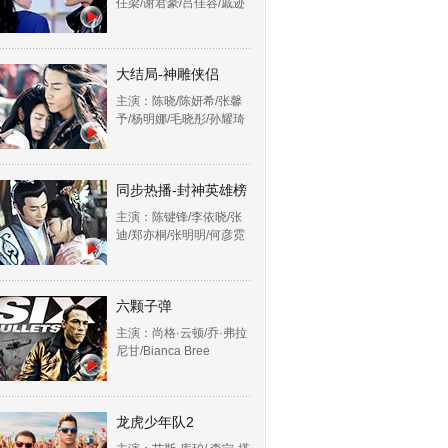
任梁/谢君豪/吕佳容/戚迹
大结局-神雕侠侣
主演：陈晓/陈妍希/张馨
予/杨明娜/毛晓彤/孙耀琦
同步热播-封神英雄榜
主演：陈键锋/李依晓/张
迪/郑亦桐/张明明/何彦霓
六颗子弹
主演：尚格·云顿/乔·弗拉
尼甘/Bianca Bree
龙虎少年队2