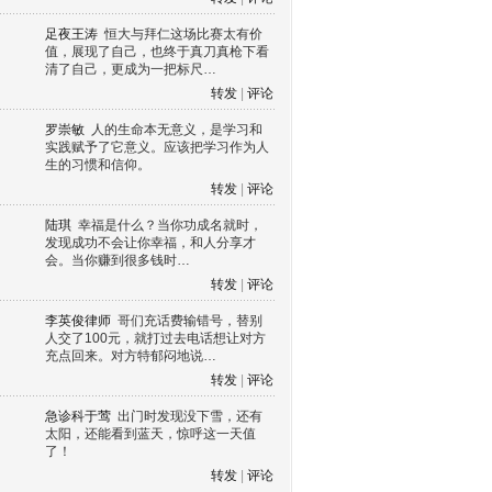
足夜王涛
恒大与拜仁这场比赛太有价
值，展现了自己，也终于真刀真枪下看
清了自己，更成为一把标尺…
转发
|
评论
罗崇敏
人的生命本无意义，是学习和
实践赋予了它意义。应该把学习作为人
生的习惯和信仰。
转发
|
评论
陆琪
幸福是什么？当你功成名就时，
发现成功不会让你幸福，和人分享才
会。当你赚到很多钱时…
转发
|
评论
李英俊律师
哥们充话费输错号，替别
人交了100元，就打过去电话想让对方
充点回来。对方特郁闷地说…
转发
|
评论
急诊科于莺
出门时发现没下雪，还有
太阳，还能看到蓝天，惊呼这一天值
了！
转发
|
评论