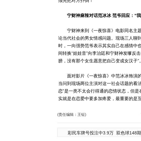
须先把对方扑倒！”
宁财神麻辣对话范冰冰 范爷回应：“我
宁财神来到《一夜惊喜》电影同名主题
论当代社会的男女情感问题。现场三人聊到
时，一向强势范爷表示其实自己在感情中也
间转换“娃娃音”向李治廷和宁财神发嗲反
膀，没有那个女生愿意把自己变成女汉子”
面对影片《一夜惊喜》中范冰冰饰演的米
当问到现场两位主演对这一社会话题的看法
恋”是一类不太会行得通的恋情状态，但是在
实就是在恋爱中要多加疼爱，最重要的是
(责任编辑：王钲)
彩民车牌号投注中3.9万
双色球148期