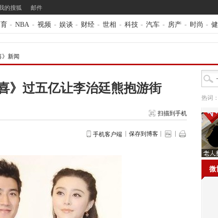
我的搜狐
邮件
体育
-
NBA
-
视频
-
娱谈
-
财经
-
世相
-
科技
-
汽车
-
房产
-
时尚
-
健
喜》新闻
喜》过五亿让李治廷熊抱游街
热词
扫描到手机
保存到博客
手机客户端
微