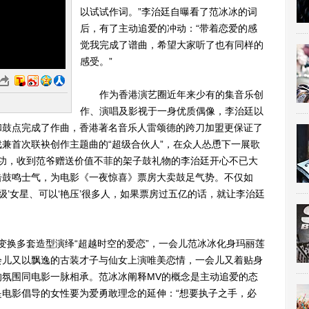
以试试作词。”李治廷自曝看了范冰冰的词
后，有了主动追爱的冲动：“带着恋爱的感
觉我完成了谱曲，希望大家听了也有同样的
感受。”
作为香港演艺圈近年来少有的集音乐创
作、演唱及影视于一身优质偶像，李治廷以
和鼓点完成了作曲，香港著名音乐人雷颂德的跨刀加盟更保证了
兼首次联袂创作主题曲的“超级合伙人”，在众人怂恿下一展歌
爷唱功，收到范爷赠送价值不菲的架子鼓礼物的李治廷开心不已大
击鼓鸣士气，为电影《一夜惊喜》票房大卖鼓足气势。不仅如
级’女星、可以‘艳压’很多人，如果票房过五亿的话，就让李治廷
换多套造型演绎“超越时空的爱恋”，一会儿范冰冰化身玛丽莲
会儿又以飘逸的古装才子与仙女上演唯美恋情，一会儿又着贴身
的氛围同电影一脉相承。范冰冰阐释MV的概念是主动追爱的态
电影倡导的女性要为爱勇敢理念的延伸：“想要执子之手，必