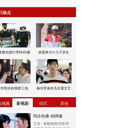
日娱点
奇隆包揽行李MAN爆
谢霆锋为小儿子庆生
邹市明夫妇视察工地
杨洋穿条纹毛衣显文艺
点视频
影视剧
综艺
原创
同步热播-锦绣缘
主演：黄晓明/陈乔恩/乔