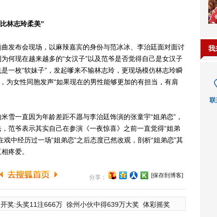
比林志玲柔美”
曲发布会现场，以麻辣嘉宾的身份与范冰冰、李治廷面对面讨
我
为何现在越来越多的“女汉子”以及范爷是否觉得自己是女汉子
是一枚“软妹子”，发起嗲来不输林志玲，更现场模仿林志玲瞬
击，为女性同胞发声“如果现在的男性能够更加的有担当，有肩
。
雪一直因为年龄差距不愿与李治廷饰演的张童宇“姐弟恋”，
，范爷表示其实自己在参演《一夜惊喜》之前一直觉得“姐弟
戏中经历过一场“姐弟恋”之后态度已然改观，剖析“姐弟恋”其
互相疼爱。
[保存到博客]
分享：
开奖:头奖11注666万
徐州小伙中得639万大奖
体彩摇奖