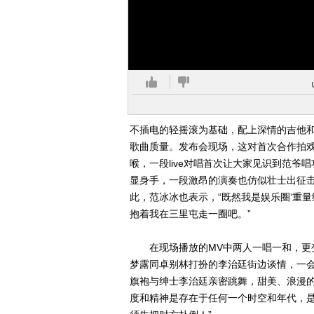
不插电的轻摇滚为基础，配上深情的吉他
歌曲质量。发布会现场，这对首次合作拍戏
喉，一段live对唱首次让大家见识到范
显身手，一段激昂的演奏也仿似壮士出征
此，范冰冰也表示，“既然我是娱乐圈‘重量
抱着我在三里屯走一圈吧。”
在现场播放的MV中两人一唱一和，更变
梦露同卓别林打扮的李治廷街边谈情，一
旗袍与绅士李治廷亲密跳舞，甜美、浪漫
度和精神是存在于任何一个时空和年代，是