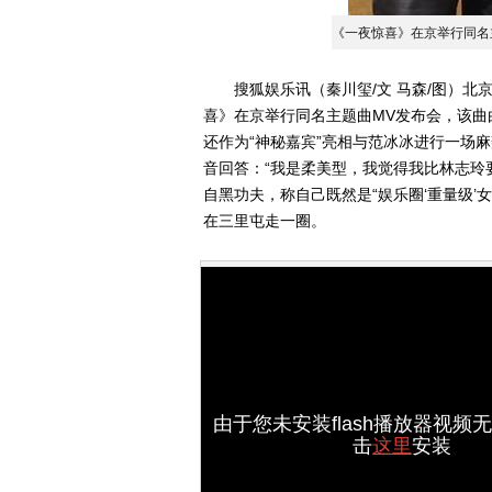
《一夜惊喜》在京举行同名
搜狐娱乐讯（秦川玺/文 马森/图）北京
喜》在京举行同名主题曲MV发布会，该
还作为“神秘嘉宾”亮相与范冰冰进行一场
音回答：“我是柔美型，我觉得我比林志玲
自黑功夫，称自己既然是“娱乐圈‘重量级’
在三里屯走一圈。
由于您未安装flash播放器视频
击
这里
安装