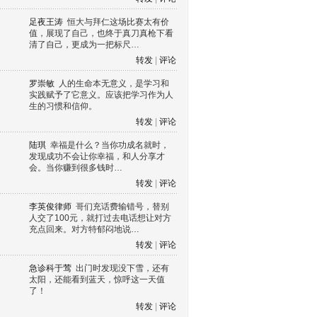
足夜王涛
恒大与拜仁这场比赛太有价
值，展现了自己，也终于真刀真枪下看
清了自己，更成为一把标尺…
转发
|
评论
罗崇敏
人的生命本无意义，是学习和
实践赋予了它意义。应该把学习作为人
生的习惯和信仰。
转发
|
评论
陆琪
幸福是什么？当你功成名就时，
发现成功不会让你幸福，和人分享才
会。当你赚到很多钱时…
转发
|
评论
李英俊律师
哥们充话费输错号，替别
人交了100元，就打过去电话想让对方
充点回来。对方特郁闷地说…
转发
|
评论
急诊科于莺
出门时发现没下雪，还有
太阳，还能看到蓝天，惊呼这一天值
了！
转发
|
评论