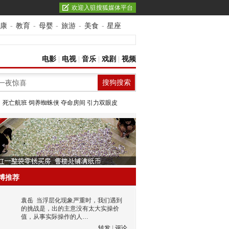
欢迎入驻搜狐媒体平台
康
-
教育
-
母婴
-
旅游
-
美食
-
星座
电影
|
电视
|
音乐
|
戏剧
|
视频
：
死亡航班
饲养蜘蛛侠
夺命房间
引力双眼皮
博推荐
袁岳
当浮层化现象严重时，我们遇到
的挑战是，出的主意没有太大实操价
值，从事实际操作的人…
转发
|
评论