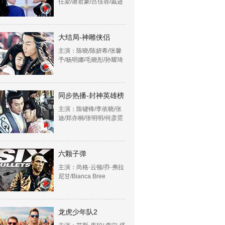
任梁/谢君豪/吕佳容/戚迹
大结局-神雕侠侣
主演：陈晓/陈妍希/张馨
予/杨明娜/毛晓彤/孙耀琦
同步热播-封神英雄榜
主演：陈键锋/李依晓/张
迪/郑亦桐/张明明/何彦霓
六颗子弹
主演：尚格·云顿/乔·弗拉
尼甘/Bianca Bree
龙虎少年队2