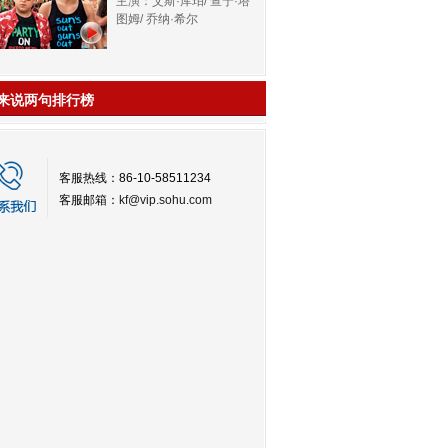
主演：艾斯·库珀/ 查宁·塔
图姆/ 乔纳·希尔
来说两句排行榜
客服热线：86-10-58511234
客服邮箱：
kf@vip.sohu.com