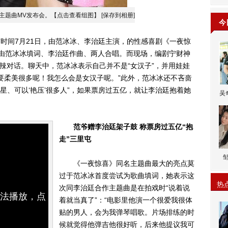
主题曲MV发布会。【点击查看组图】
[保存到相册]
今
时间7月21日，由范冰冰、李治廷主演，的性感喜剧《一夜惊
曲由范冰冰填词、李治廷作曲、两人合唱。而现场，编剧宁财神
麻辣对话。聊天中，范冰冰表示自己并不是“女汉子”，并用娃娃
要柔美很多呢！我怎么会是女汉子呢。”此外，范冰冰还不吝啬
女星、可以‘艳压’很多人”，如果票房过五亿，就让李治廷抱着她
吴
范爷赠李治廷架子鼓 称票房过五亿“抱
走”三里屯
《一夜惊喜》同名主题曲最大的亮点莫
过于范冰冰首度尝试为歌曲填词，她表示这
热
次同李治廷合作主题曲是在拍戏时“说着说
无法播放，点
着就当真了”：“电影里他演一个很爱我很体
贴的男人，会为我弹琴唱歌。片场排练的时
候就觉得他弹吉他很好听，后来他提议我可