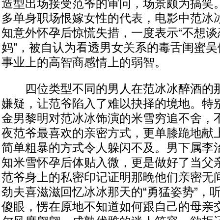
造型出场接受范爷的审问，场景颇为搞笑
多单身职场恨嫁女性的代表，电影中范冰
知意外怀孕后惊慌失措，一度表示“不想谈
妈”，被自认为看透男女关系的毒舌闺蜜吴
事业上的高智商感情上的弱智。
四位类型不同的男人在范冰冰醉酒的那
嫌疑，让范爷陷入了难以抉择的境地。特
金男黎明对范冰冰饰演的米雪穷追不舍，
夜范爷最喜欢的亲密方式，更单膝跪地献
简单粗暴的方式令人躲闪不及。男下属李
知米雪怀孕后体贴入微，更是做好了当父
范爷身上的私密印记证明那晚他们亲密无
劲夫喜滋滋回忆冰冰那天的“勇猛姿势”，
傻眼，愣在原地不知道如何跟自己的母亲