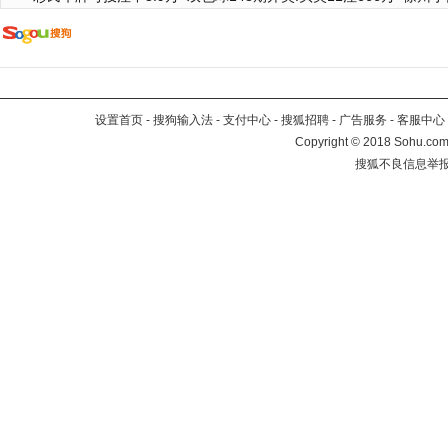
设置首页
-
搜狗输入法
-
支付中心
-
搜狐招聘
-
广告服务
-
客服中心
Copyright
©
2018 Sohu.com 
搜狐不良信息举