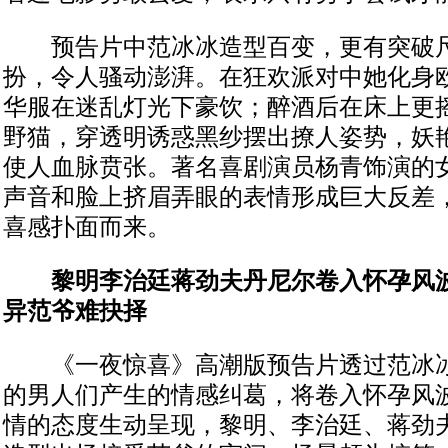
预告片中范冰冰造型百变，更有突破尺
扮，令人骚动澎湃。在狂欢派对中她化身
华服在迷乱灯光下豪饮；醉酒后在床上更
野猫，穿透明诱惑黑纱摆出撩人姿势，妖
使人血脉贲张。著名喜剧演员杨青饰演的
声音和脸上挤眉弄眼的表情形成巨大反差
喜感扑面而来。
黎明李治廷蒋劲夫丹尼尔卷入怀孕风波
异范爷难抉择
《一夜惊喜》高潮版预告片透过范冰冰
的男人们产生的情感纠葛，将卷入怀孕风
情的态度生动呈现，黎明、李治廷、蒋劲