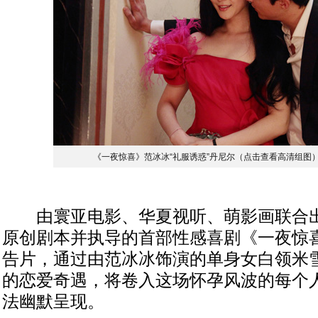
《一夜惊喜》范冰冰“礼服诱惑”丹尼尔（点击查看高清组图
由寰亚电影、华夏视听、萌影画联合出
原创剧本并执导的首部性感喜剧《一夜惊
告片，通过由范冰冰饰演的单身女白领米
的恋爱奇遇，将卷入这场怀孕风波的每个
法幽默呈现。