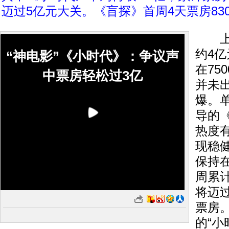
迈过5亿元大关。《盲探》首周4天票房83
上周
约4
“神电影”《小时代》：争议声
在75
中票房轻松过3亿
并未
爆。
导的
热度
现稳健
保持
周累计
将迈
票房
的“小