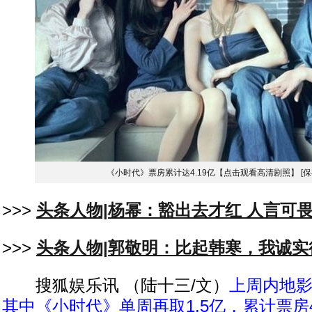
《小时代》票房累计达4.19亿【点击观看高清剧照】
[
>>>
头条人物|杨幂：豁出去才红 人言可
>>>
头条人物|郭敬明：比起韩寒，我诚实
搜狐娱乐讯 （陆十三/文）
上周内地影
其中《小时代》单周再取1.5亿，累计票房4