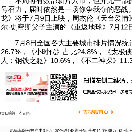
本周将有数部新片入市，但并无一部拥
号召力，届时依然是一场你争我夺的恶战
龙》将于7月9日上映，周杰伦《天台爱情》
尔·史密斯父子主演的《重返地球》7月12
7月8日全国各大主要城市排片情况统
26.7%，《小时代》占比24.8%，《太极侠
人：钢铁之躯》10.6%，《不二神探》11.
(责任编辑：衣云鹤)
彩民车牌号投注中3.9万
双色球148期开奖:头奖11注666万
徐州小