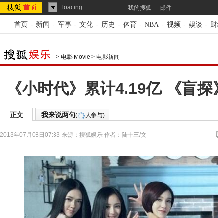
loading...
我的搜狐
邮件
首页
-
新闻
-
军事
-
文化
-
历史
-
体育
-
NBA
-
视频
-
娱谈
-
财
>
电影 Movie
>
电影新闻
《小时代》累计4.19亿 《盲探
正文
我来说两句
(
人参与)
2013年07月08日07:33
来源：
搜狐娱乐
作者：陆十三/文