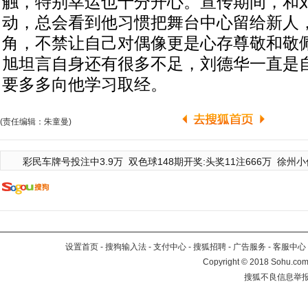
触，特别幸运也十分开心。宣传期间，和
动，总会看到他习惯把舞台中心留给新人
角，不禁让自己对偶像更是心存尊敬和敬
旭坦言自身还有很多不足，刘德华一直是
要多多向他学习取经。
(责任编辑：朱童曼)
彩民车牌号投注中3.9万
双色球148期开奖:头奖11注666万
徐州小
设置首页
-
搜狗输入法
-
支付中心
-
搜狐招聘
-
广告服务
-
客服中心
Copyright
©
2018 Sohu.com 
搜狐不良信息举