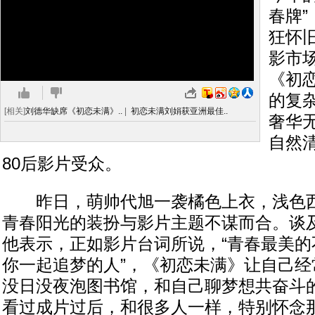
春牌
狂怀
影市
《初
的复
[相关]
刘德华缺席《初恋未满》..
|
初恋未满刘娟获亚洲最佳..
奢华
自然
80后影片受众。
昨日，萌帅代旭一袭橘色上衣，浅色西
青春阳光的装扮与影片主题不谋而合。谈及
他表示，正如影片台词所说，“青春最美的
你一起追梦的人”，《初恋未满》让自己经
没日没夜泡图书馆，和自己聊梦想共奋斗
看过成片过后，和很多人一样，特别怀念