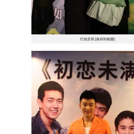
代旭卖萌
[保存到相册]