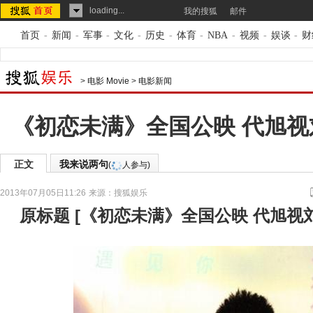
loading...
我的搜狐
邮件
首页
-
新闻
-
军事
-
文化
-
历史
-
体育
-
NBA
-
视频
-
娱谈
-
财
>
电影 Movie
>
电影新闻
《初恋未满》全国公映 代旭
正文
我来说两句
(
人参与)
2013年07月05日11:26
来源：
搜狐娱乐
原标题
[
《初恋未满》全国公映 代旭视