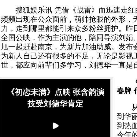
搜狐娱乐讯 凭借《战雷》而迅速走红
频频出现在公众面前，萌帅抢眼的外形，
力，走到哪里都能引来众多粉丝拥护。昨
全国公映，作为主演的他，陪同导演刘娟
旭一起赶赴南京，为新片加油助威。发布
为新人自己还有很多的不足，无论是影视
世，都应向前辈们多学习，刘德华一直是
《初
春牌
《初恋未满》点映 张含韵演
技受刘德华肯定
从怀
到华
到热
今年