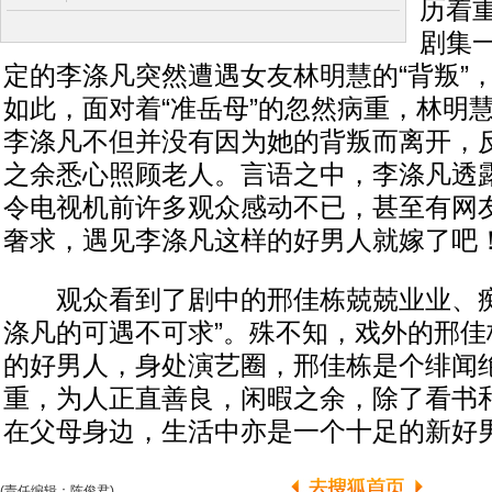
历着
剧集
定的李涤凡突然遭遇女友林明慧的“背叛”
如此，面对着“准岳母”的忽然病重，林明
李涤凡不但并没有因为她的背叛而离开，
之余悉心照顾老人。言语之中，李涤凡透
令电视机前许多观众感动不已，甚至有网友
奢求，遇见李涤凡这样的好男人就嫁了吧！
观众看到了剧中的邢佳栋兢兢业业、痴
涤凡的可遇不可求”。殊不知，戏外的邢佳
的好男人，身处演艺圈，邢佳栋是个绯闻
重，为人正直善良，闲暇之余，除了看书
在父母身边，生活中亦是一个十足的新好
(责任编辑：陈俊君)