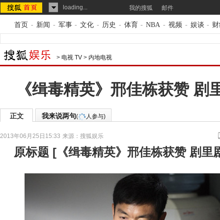
loading...
我的搜狐
邮件
首页
-
新闻
-
军事
-
文化
-
历史
-
体育
-
NBA
-
视频
-
娱谈
-
财
>
电视 TV
>
内地电视
《缉毒精英》邢佳栋获赞 剧
正文
我来说两句
(
人参与)
2013年06月25日15:33
来源：
搜狐娱乐
原标题
[
《缉毒精英》邢佳栋获赞 剧里