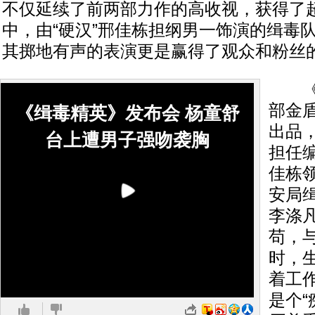
不仅延续了前两部力作的高收视，获得了
中，由“硬汉”邢佳栋担纲男一饰演的缉毒队
其掷地有声的表演更是赢得了观众和粉丝
《缉
部金
《缉毒精英》发布会 杨童舒
出品
台上遭男子强吻袭胸
担任
佳栋
安局
李涤
苟，
时，
着工作
是个“