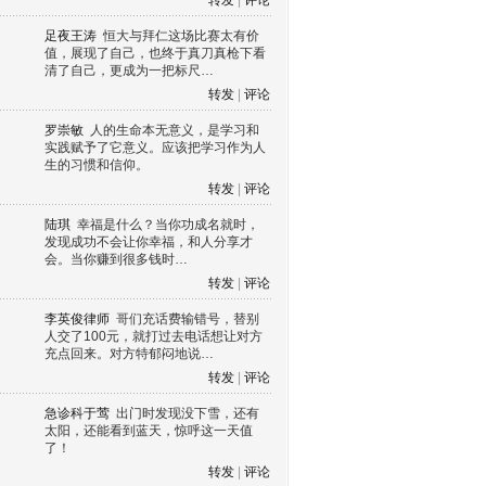
转发
|
评论
足夜王涛
恒大与拜仁这场比赛太有价
值，展现了自己，也终于真刀真枪下看
清了自己，更成为一把标尺…
转发
|
评论
罗崇敏
人的生命本无意义，是学习和
实践赋予了它意义。应该把学习作为人
生的习惯和信仰。
转发
|
评论
陆琪
幸福是什么？当你功成名就时，
发现成功不会让你幸福，和人分享才
会。当你赚到很多钱时…
转发
|
评论
李英俊律师
哥们充话费输错号，替别
人交了100元，就打过去电话想让对方
充点回来。对方特郁闷地说…
转发
|
评论
急诊科于莺
出门时发现没下雪，还有
太阳，还能看到蓝天，惊呼这一天值
了！
转发
|
评论