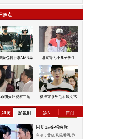
日娱点
奇隆包揽行李MAN爆
谢霆锋为小儿子庆生
邹市明夫妇视察工地
杨洋穿条纹毛衣显文艺
点视频
影视剧
综艺
原创
同步热播-锦绣缘
主演：黄晓明/陈乔恩/乔