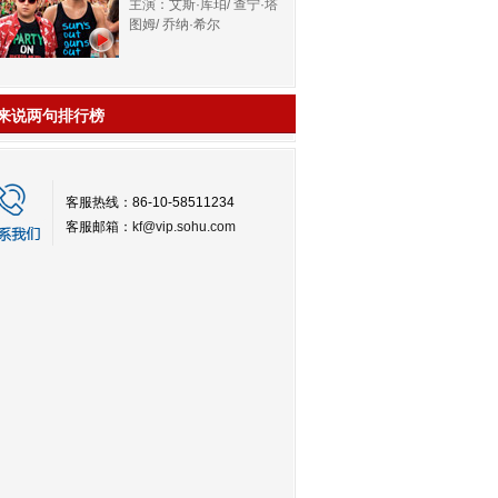
主演：艾斯·库珀/ 查宁·塔
图姆/ 乔纳·希尔
来说两句排行榜
客服热线：86-10-58511234
客服邮箱：
kf@vip.sohu.com