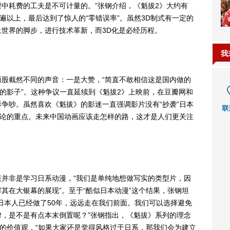
中耗费的工夫是不可计量的。”张钢介绍，《魁拔2》大约有
20遍以上，最后达到了惊人的“零错误率”。虽然3D制式有一定的
世界的脚步，进行技术革新，而3D化是必经历程。
我
截然不同的声音：一是大赞，“简直不敢相信这是国内做的
漫的影子”。这种争议一直延续到《魁拔2》上映前，在豆瓣网和
争吵。虽然喜欢《魁拔》的影迷一直强调影片没有“抄袭”日本
争论的重点。未来中国动画应该走怎样的路，这才是人们更关注
非是学习日系动漫，“我们是单纯地想做写实的类型片，因
其在大银幕的展现”。至于“酷似日本动漫”这个结果，张钢坦
日本人已经做了50年，远远走在我们前面。我们可以选择避免
，是不是有点本末倒置呢？”张钢指出，《魁拔》系列的理念
”的价值观，“如果大家还是觉得风格过于日系，那我们会为建立