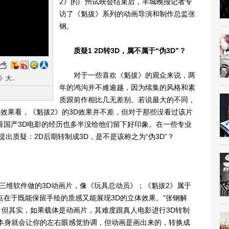
2》的广州试映会结束后，羊城晚报记者专
访了《魁拔》系列的动画导演和制作总监张
钢。
质疑1 2D转3D，属不属于“伪3D”？
对于一些喜欢《魁拔》的观众来说，两
》大..
年的鸿沟并不难逾越，因为续集的风格和素
质跟前作相比几无差别。若说最大的不同，
映效果看，《魁拔2》的3D效果并不差，但对于那些没看过该片
看国产3D电影的经历也多半没给他们留下好印象。在一些专业
出质疑：2D后期转制成3D，是不是该称之为“伪3D”？
三维软件做的3D动画片，像《玩具总动员》；《魁拔2》属于
点在于既能保留手绘的质感又能展现3D的立体效果。”张钢解
为，但其实，如果载体是动画片，其难度跟真人电影进行3D转制
本身就会让你的左右眼感觉协调，但动画是画出来的，转换成