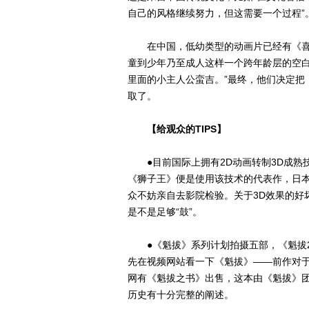
自己的风格继续努力，但这需要一个过程”
在中国，低幼类型的动画片已经有《喜
童到少年乃至成人这样一个跨年龄层的空白
里面的小主人公蛮吉。”最终，他们决定把
取了。
【给观众的TIPS】
●目前国际上拥有2D动画转制3D成熟技
《狮子王》便是使用该技术的代表作，日
众不妨亲自去影院检验。关于3D效果的好
是不是足够“鼓”。
●《魁拔》系列计划拍摄五部，《魁拔2
先在视频网站看一下《魁拔》——前作对
网有《魁拔之书》出售，这本由《魁拔》团
历史有十分完整的阐述。