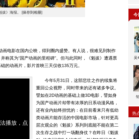
魁拔》海报。
[保存到相册]
今
动画电影在国内公映，得到圈内盛赞。有人说，很难见到制作
并称其为“国产动画的里程碑”。但与此同时，《魁拔》遭遇票
吴
础的动画片，影片首映三天仅收135万元。
今年5月31日，这部悲壮之作的续集将
重回公众视野，同时带来的还有诸多争议。
譬如在2D动画的基础上做3D电影，譬如身
为国产动画片却带有浓厚的日系动漫风格，
还有业内始终担忧的：在目前看来只有低幼
热
类动画片能存活的中国电影市场，针对更高
无法播放，点
层次观众的《魁拔》系列到底能不能在第二
次生存之战中打一场翻身仗？在昨日《魁拔