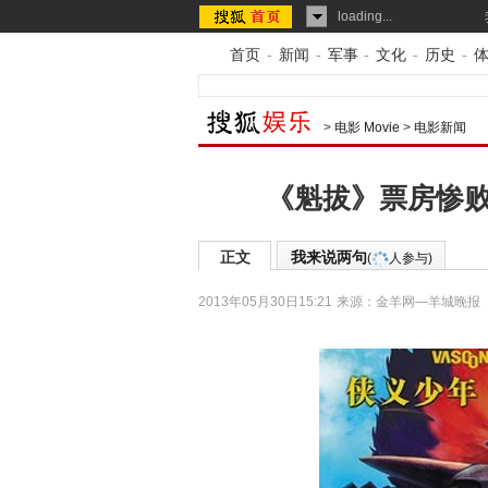
loading...
首页
-
新闻
-
军事
-
文化
-
历史
-
>
电影 Movie
>
电影新闻
《魁拔》票房惨败
正文
我来说两句
(
人参与)
2013年05月30日15:21
来源：
金羊网—羊城晚报