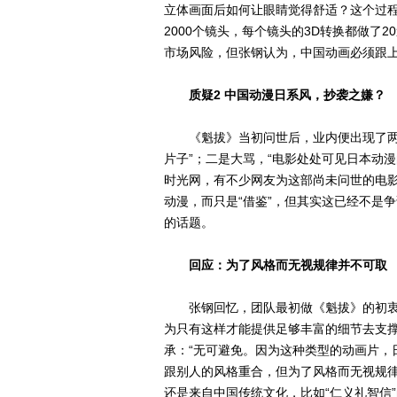
立体画面后如何让眼睛觉得舒适？这个过程
2000个镜头，每个镜头的3D转换都做了
市场风险，但张钢认为，中国动画必须跟上
质疑2 中国动漫日系风，抄袭之嫌？
《魁拔》当初问世后，业内便出现了两股
片子”；二是大骂，“电影处处可见日本动
时光网，有不少网友为这部尚未问世的电影
动漫，而只是“借鉴”，但其实这已经不是
的话题。
回应：为了风格而无视规律并不可取
张钢回忆，团队最初做《魁拔》的初衷并
为只有这样才能提供足够丰富的细节去支撑
承：“无可避免。因为这种类型的动画片，
跟别人的风格重合，但为了风格而无视规律
还是来自中国传统文化，比如“仁义礼智信