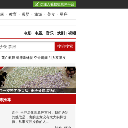
欢迎入驻搜狐媒体平台
康
-
教育
-
母婴
-
旅游
-
美食
-
星座
电影
|
电视
|
音乐
|
戏剧
|
视频
：
死亡航班
饲养蜘蛛侠
夺命房间
引力双眼皮
博推荐
袁岳
当浮层化现象严重时，我们遇到
的挑战是，出的主意没有太大实操价
值，从事实际操作的人…