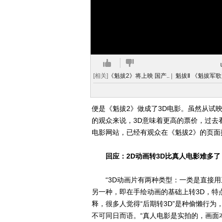
[相关]
《魁拔2》将上映 国产..
|
魁拔Ⅱ 《魁拔军歌
便是《魁拔2》做成了3D电影。虽然从试
的观众来说，3D意味着更高的票价，过去
电影网站，已经有观众在《魁拔2》的页面提
回应：2D动画转3D比真人电影难多了
“3D动画片有两种类型：一类是直接用
另一种，即在手绘动画的基础上转3D，特
释，很多人觉得“后期转3D”是种偷懒行
不可同日而语。“真人电影是实拍的，画面