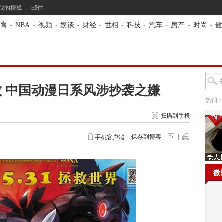
我的搜狐
邮件
体育
-
NBA
-
视频
-
娱谈
-
财经
-
世相
-
科技
-
汽车
-
房产
-
时尚
-
健
 中国动漫日系风涉抄袭之嫌
热词
扫描到手机
保存到博客
手机客户端
微