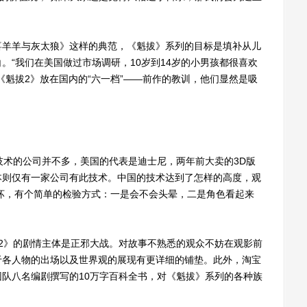
。
羊羊与灰太狼》这样的典范，《魁拔》系列的目标是填补从儿
。“我们在美国做过市场调研，10岁到14岁的小男孩都很喜欢
《魁拔2》放在国内的“六一档”——前作的教训，他们显然是吸
术的公司并不多，美国的代表是迪士尼，两年前大卖的3D版
本则仅有一家公司有此技术。中国的技术达到了怎样的高度，观
坏，有个简单的检验方式：一是会不会头晕，二是角色看起来
》的剧情主体是正邪大战。对故事不熟悉的观众不妨在观影前
于各人物的出场以及世界观的展现有更详细的铺垫。此外，淘宝
队八名编剧撰写的10万字百科全书，对《魁拔》系列的各种族