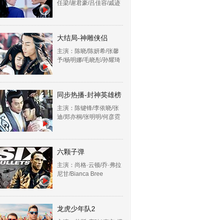
任梁/谢君豪/吕佳容/戚迹
大结局-神雕侠侣
主演：陈晓/陈妍希/张馨
予/杨明娜/毛晓彤/孙耀琦
同步热播-封神英雄榜
主演：陈键锋/李依晓/张
迪/郑亦桐/张明明/何彦霓
六颗子弹
主演：尚格·云顿/乔·弗拉
尼甘/Bianca Bree
龙虎少年队2