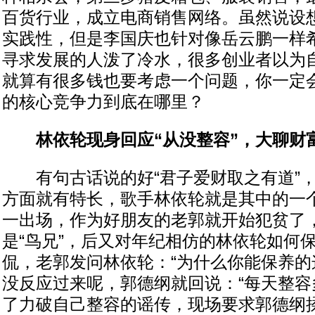
百货行业，成立电商销售网络。虽然说设
实践性，但是李国庆也针对像岳云鹏一样
寻求发展的人泼了冷水，很多创业者以为
就算有很多钱也要考虑一个问题，你一定
的核心竞争力到底在哪里？
林依轮现身回应“从没整容”，大聊财
有句古话说的好“君子爱财取之有道”，
方面就有特长，歌手林依轮就是其中的一
一出场，作为好朋友的老郭就开始犯贫了
是“鸟兄”，后又对年纪相仿的林依轮如何
侃，老郭发问林依轮：“为什么你能保养的
没反应过来呢，郭德纲就回说：“每天整容
了力破自己整容的谣传，现场要求郭德纲