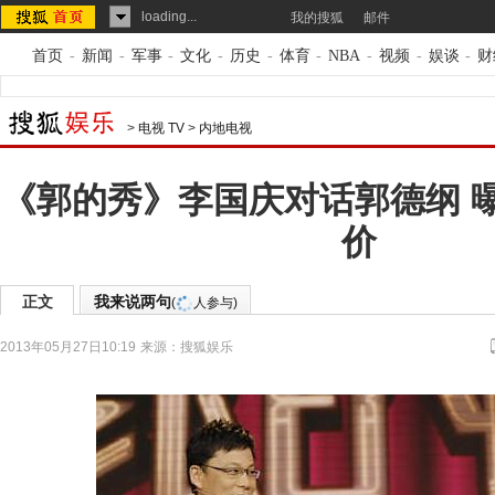
loading...
我的搜狐
邮件
首页
-
新闻
-
军事
-
文化
-
历史
-
体育
-
NBA
-
视频
-
娱谈
-
财
>
电视 TV
>
内地电视
《郭的秀》李国庆对话郭德纲 
价
正文
我来说两句
(
人参与)
2013年05月27日10:19
来源：
搜狐娱乐