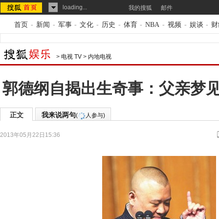
loading...
我的搜狐
邮件
首页
-
新闻
-
军事
-
文化
-
历史
-
体育
-
NBA
-
视频
-
娱谈
-
财
>
电视 TV
>
内地电视
郭德纲自揭出生奇事：父亲梦
正文
我来说两句
(
人参与)
2013年05月22日15:36