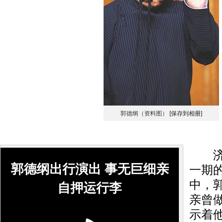
郭德纲（资料图）
[保存到相册]
济南
郭德纲出行演出 事无巨细亲
一期
中，
自押运行李
亲曾
示着