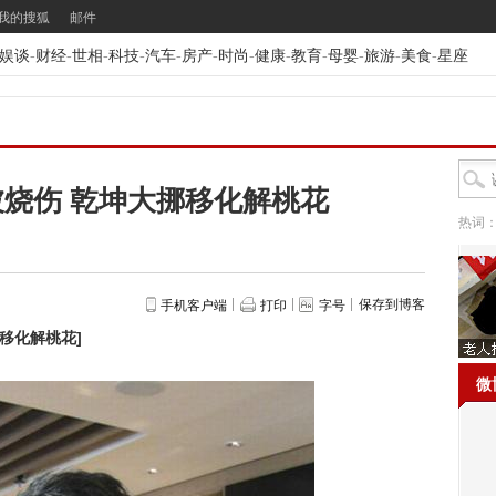
我的搜狐
邮件
娱谈
-
财经
-
世相
-
科技
-
汽车
-
房产
-
时尚
-
健康
-
教育
-
母婴
-
旅游
-
美食
-
星座
烧伤 乾坤大挪移化解桃花
热词
保存到博客
手机客户端
打印
字号
挪移化解桃花
]
微