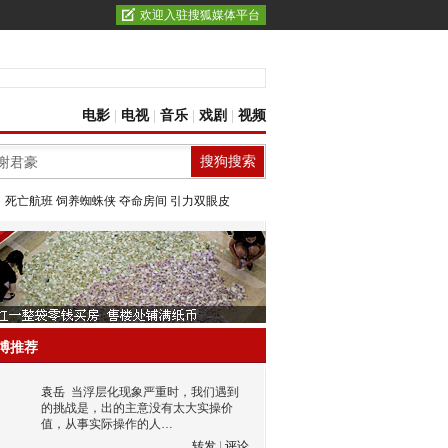
欢迎入驻搜狐媒体平台
电影
|
电视
|
音乐
|
戏剧
|
视频
：
死亡航班
饲养蜘蛛侠
夺命房间
引力双眼皮
博推荐
袁岳
当浮层化现象严重时，我们遇到
的挑战是，出的主意没有太大实操价
值，从事实际操作的人…
转发
|
评论