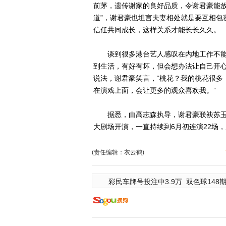
前茅，遗传谢家的良好品质，令谢君豪能放
道”，谢君豪也坦言夫妻相处就是要互相包
信任共同成长，这样关系才能长长久久。
谈到很多港台艺人感叹在内地工作不能
到生活，有好有坏，但会想办法让自己开
说法，谢君豪笑言，“桃花？我的桃花很多
在演戏上面，会让更多的观众喜欢我。”
据悉，由高志森执导，谢君豪联袂苏玉华
大剧场开演，一直持续到6月初连演22场
(责任编辑：衣云鹤)
彩民车牌号投注中3.9万
双色球148期