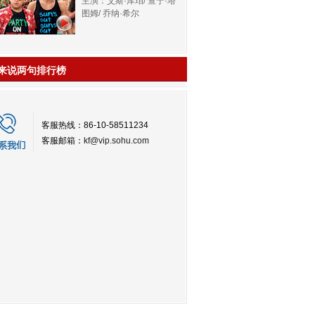
主演：艾斯·库珀/ 查宁·塔
图姆/ 乔纳·希尔
来说两句排行榜
客服热线：86-10-58511234
客服邮箱：
kf@vip.sohu.com