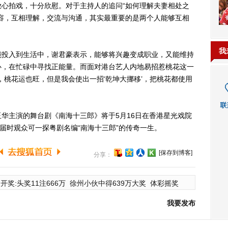
心拍戏，十分欣慰。对于主持人的追问“如何理解夫妻相处之
容，互相理解，交流与沟通，其实最重要的是两个人能够互相
我
投入到生活中，谢君豪表示，能够将兴趣变成职业，又能维持
心，在忙碌中寻找正能量。而面对港台艺人内地易招惹桃花这一
，桃花运也旺，但是我会使出一招‘乾坤大挪移’，把桃花都使用
主演的舞台剧《南海十三郎》将于5月16日在香港星光戏院
，届时观众可一探粤剧名编“南海十三郎”的传奇一生。
[保存到博客]
分享：
开奖:头奖11注666万
徐州小伙中得639万大奖
体彩摇奖
我要发布