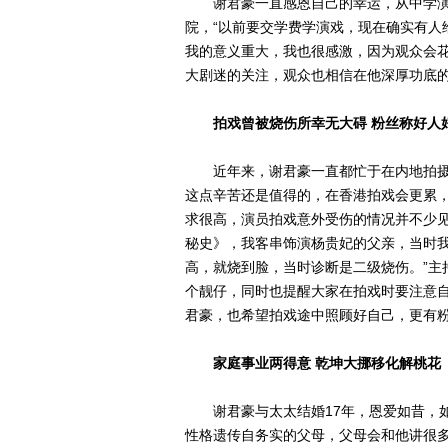
谢君豪一直感恩自己的幸运，从中学演
院，“以前要交学费学演戏，现在确实有人
我的意义重大，我也很感激，因为观众会花
大剧迷的关注，观众也相信在他深厚功底的
拍戏曾被烧伤所幸无大碍 粉丝称好人
近年来，谢君豪一直都忙于在内地拍摄
这点辛苦还是值得的，在香港拍戏会更累
求很高，演员拍戏意外受伤的情况并不少见
秘史》，我客串饰演杨贵妃的父亲，当时
高，就烧到脸，当时诊断是二级烧伤。”主
个靓仔，同时也提醒大家在拍戏时要注意
君豪，也希望拍戏途中照顾好自己，更有粉
家庭事业两得意 乾坤大挪移化解桃花
谢君豪与太太结婚17年，恩爱如昔，如
性格遗传自务实的父母，父母会和他讲很