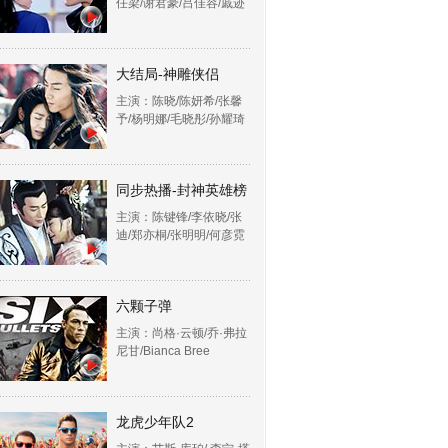
任梁/谢君豪/吕佳容/戚迹
大结局-神雕侠侣
主演：陈晓/陈妍希/张馨
予/杨明娜/毛晓彤/孙耀琦
同步热播-封神英雄榜
主演：陈键锋/李依晓/张
迪/郑亦桐/张明明/何彦霓
六颗子弹
主演：尚格·云顿/乔·弗拉
尼甘/Bianca Bree
龙虎少年队2