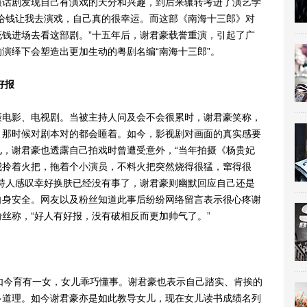
话剧发现自己有演戏的天分和兴趣，到后来辗转考进了演艺学
给钱让我去演戏，自己真的很幸运。而这部《南海十三郎》对
钱进场去看这部剧。”十五年后，谢君豪载誉重演，引起了广
演绎下会塑造出更加生动的粤剧名编“南海十三郎”。
好报
电影、电视剧。当被主持人问及会不会很累时，谢君豪笑称，
，那时候对剧本对的都会睡着。如今，影视剧对画面的真实感要
，谢君豪也透露自己拍戏时曾遭受意外，“当年拍摄《杨贵妃
我拎着火把，拖着个小演员，不料火把突然烧得很猛，窜得很
持人感叹幸好换肤已经没有事了，谢君豪则幽默回应自己还是
自身安全。网友以及粉丝知道此事后纷纷网络留言表示很心疼谢
丝称，“好人有好报，没有破相反而更加帅气了。”
今育有一女，女儿乖巧懂事。谢君豪也表示自己踏实、肯挨的
多道理。如今谢君豪亦是如此教导女儿，现在女儿读书成绩名列