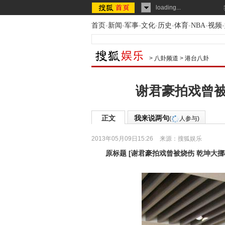
loading...
首页
-
新闻
-
军事
-
文化
-
历史
-
体育
-
NBA
-
视频
-
>
八卦频道
>
港台八卦
谢君豪拍戏曾被
正文
我来说两句
(
人参与)
2013年05月09日15:26
来源：
搜狐娱乐
原标题
[
谢君豪拍戏曾被烧伤 乾坤大