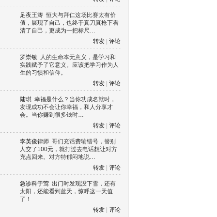
足夜王涛
恒大与拜仁这场比赛太有价
值，展现了自己，也终于真刀真枪下看
清了自己，更成为一把标尺…
转发
|
评论
罗崇敏
人的生命本无意义，是学习和
实践赋予了它意义。应该把学习作为人
生的习惯和信仰。
转发
|
评论
陆琪
幸福是什么？当你功成名就时，
发现成功不会让你幸福，和人分享才
会。当你赚到很多钱时…
转发
|
评论
李英俊律师
哥们充话费输错号，替别
人交了100元，就打过去电话想让对方
充点回来。对方特郁闷地说…
转发
|
评论
急诊科于莺
出门时发现没下雪，还有
太阳，还能看到蓝天，惊呼这一天值
了！
转发
|
评论