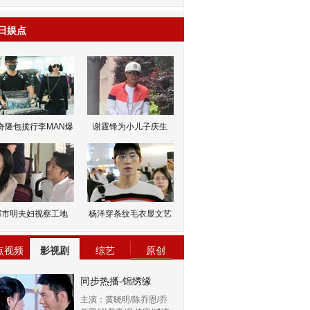
日娱点
奇隆包揽行李MAN爆
谢霆锋为小儿子庆生
邹市明夫妇视察工地
杨洋穿条纹毛衣显文艺
点视频
影视剧
综艺
原创
同步热播-锦绣缘
主演：黄晓明/陈乔恩/乔