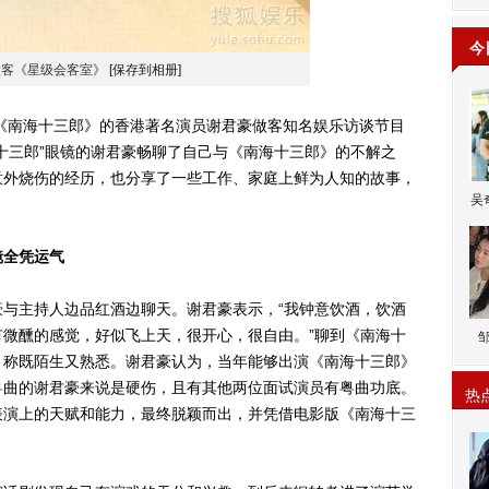
今
做客《星级会客室》
[保存到相册]
南海十三郎》的香港著名演员谢君豪做客知名娱乐访谈节目
十三郎”眼镜的谢君豪畅聊了自己与《南海十三郎》的不解之
意外烧伤的经历，也分享了一些工作、家庭上鲜为人知的故事，
吴
镜全凭运气
主持人边品红酒边聊天。谢君豪表示，“我钟意饮酒，饮酒
微醺的感觉，好似飞上天，很开心，很自由。”聊到《南海十
，称既陌生又熟悉。谢君豪认为，当年能够出演《南海十三郎》
粤曲的谢君豪来说是硬伤，且有其他两位面试演员有粤曲功底。
热
表演上的天赋和能力，最终脱颖而出，并凭借电影版《南海十三