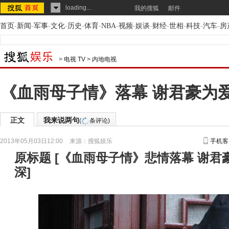
loading...
我的搜狐
邮件
首页
-
新闻
-
军事
-
文化
-
历史
-
体育
-
NBA
-
视频
-
娱谈
-
财经
-
世相
-
科技
-
汽车
-
房
>
电视 TV
>
内地电视
《血雨母子情》落幕 谢君豪为
正文
我来说两句
(
条评论)
2013年05月03日12:00
来源：
搜狐娱乐
手机客
原标题
[
《血雨母子情》悲情落幕 谢君
深
]