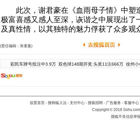
此次，谢君豪在《血雨母子情》中塑造的
极富喜感又感人至深，诙谐之中展现出了
及真性情，以其独特的魅力俘获了众多观
(责任编辑：朱童曼)
彩民车牌号投注中3.9万
双色球148期开奖:头奖11注666万
徐州小
设置首页
-
搜狗输入法
-
支付中心
-
搜狐招聘
-
广告服务
-
客服中心
Copyright
©
2018 Sohu.com 
搜狐不良信息举