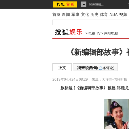
loading...
首页
-
新闻
-
军事
-
文化
-
历史
-
体育
-
NBA
-
视频
-
>
电视 TV
>
内地电视
《新编辑部故事》
正文
我来说两句
(
条评论)
2013年04月24日08:29
来源：
大洋网-信息时报
原标题
[
《新编辑部故事》被批 郑晓