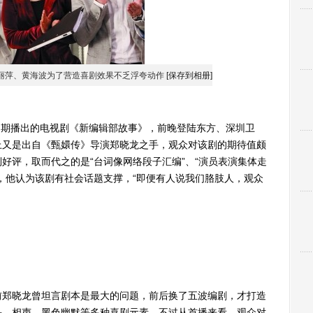
丽萍、黄海波为了营造喜剧效果不乏浮夸动作
[保存到相册]
延期播出的电视剧《新编辑部故事》，前晚登陆东方、深圳卫
上又是出自《甄嬛传》导演郑晓龙之手，观众对该剧的期待值颇
好评，取而代之的是“台词像网络段子汇编”、“演员表演集体走
，他认为该剧有社会话题支撑，“即便有人说我们胳肢人，观众
郑晓龙曾坦言剧本是最大的问题，前后换了五波编剧，才打造
头、相声、黑色幽默等多种喜剧元素，不过从首播来看，观众对