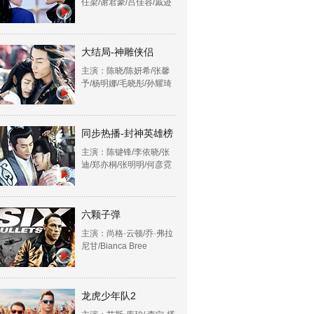
任梁/谢君豪/吕佳容/戚迹
大结局-神雕侠侣
主演：陈晓/陈妍希/张馨
予/杨明娜/毛晓彤/孙耀琦
同步热播-封神英雄榜
主演：陈键锋/李依晓/张
迪/郑亦桐/张明明/何彦霓
六颗子弹
主演：尚格·云顿/乔·弗拉
尼甘/Bianca Bree
龙虎少年队2