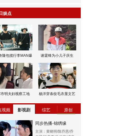
日娱点
奇隆包揽行李MAN爆
谢霆锋为小儿子庆生
邹市明夫妇视察工地
杨洋穿条纹毛衣显文艺
点视频
影视剧
综艺
原创
同步热播-锦绣缘
主演：黄晓明/陈乔恩/乔