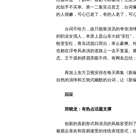
此似乎不买单。第一二集笑点贫乏，台词像
的人很嫩，可心已老了，有的人老了，可心
台词不给力，故只能靠演员的夸张演绎来
的职业女强人，本质上是山东大妞“安红”
蜕变安红，青岛话脱口而出，举止豪爽。对
也都在浮夸风表演的道路上一去不复返。
态。王千源则挤眉弄眼不停。有网友总结：
再加上东方卫视安排在每天两集《新编
自然的演绎和王朔式幽默的台词，让《新
回应
郑晓龙：有热点话题支撑
创新的喜剧形式和演员的风格皆受到了
被观众喜欢和容易接受的传统表现形式，但