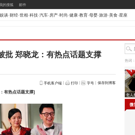
我的搜狐
邮件
娱谈
-
财经
-
世相
-
科技
-
汽车
-
房产
-
时尚
-
健康
-
教育
-
母婴
-
旅游
-
美食
-
星座
被批 郑晓龙：有热点话题支撑
热词
保存到博客
手机客户端
打印
字号
龙：有热点话题支撑
]
微