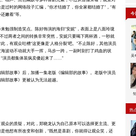
是过时的网络段子汇编，“你才结婚了，你全家都结婚了”，“有
今
还嫩着”等。
勉强制造笑点。陈好饰演的海归“安妮”，表面上是八面玲珑
，不过两者之间的转换非常突然，安妮只要喝下两杯酒，一秒就
此，有观众吐槽“这更像是‘人格分裂’吧。”不止陈好，其他演员
黄海波动不动就大手一挥，马步一跨，一副时刻打了鸡血的状
吴
“演员都集体装疯卖傻起来了……”
辑部故事》后，加播一集老版《编辑部的故事》。老版中演员
编辑部故事》更被认为无法超越。
热
观众的质疑，对此，郑晓龙认为自己原本可以选择更主流、更
是他想有所改变和创新，“既然是喜剧，你就得让观众笑，还