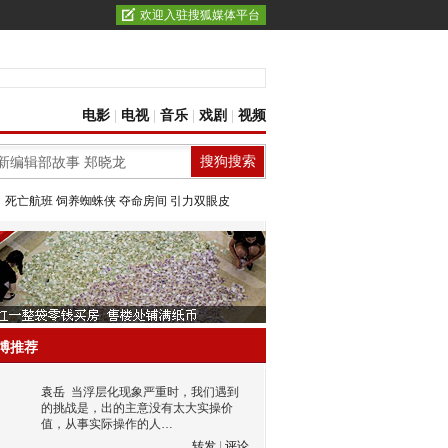
欢迎入驻搜狐媒体平台
电影
|
电视
|
音乐
|
戏剧
|
视频
：
死亡航班
饲养蜘蛛侠
夺命房间
引力双眼皮
博推荐
袁岳
当浮层化现象严重时，我们遇到
的挑战是，出的主意没有太大实操价
值，从事实际操作的人…
转发
|
评论