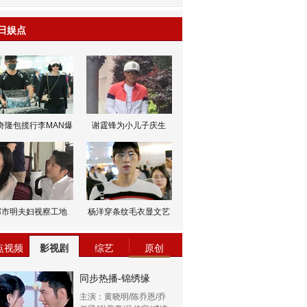
日娱点
奇隆包揽行李MAN爆
谢霆锋为小儿子庆生
邹市明夫妇视察工地
杨洋穿条纹毛衣显文艺
点视频
影视剧
综艺
原创
同步热播-锦绣缘
主演：黄晓明/陈乔恩/乔