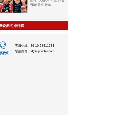
主演：艾斯·库珀/ 查宁·塔
图姆/ 乔纳·希尔
来说两句排行榜
客服热线：86-10-58511234
客服邮箱：
kf@vip.sohu.com