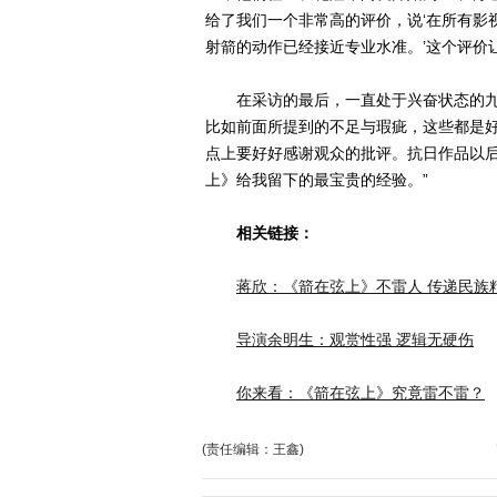
给了我们一个非常高的评价，说‘在所有影
射箭的动作已经接近专业水准。’这个评价
在采访的最后，一直处于兴奋状态的九年
比如前面所提到的不足与瑕疵，这些都是
点上要好好感谢观众的批评。抗日作品以
上》给我留下的最宝贵的经验。”
相关链接：
蒋欣：《箭在弦上》不雷人 传递民族
导演余明生：观赏性强 逻辑无硬伤
你来看：《箭在弦上》究竟雷不雷？
(责任编辑：王鑫)