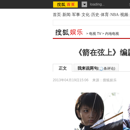
loading...
首页
-
新闻
-
军事
-
文化
-
历史
-
体育
-
NBA
-
视频
-
>
电视 TV
>
内地电视
《箭在弦上》编剧
正文
我来说两句
(
条评论)
2013年04月19日15:06
来源：
搜狐娱乐