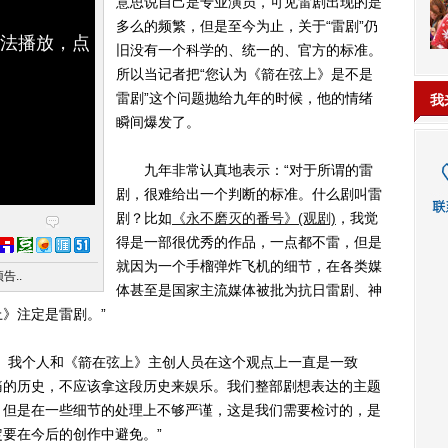
意思说自己是专业演员，可见雷剧出现的是
多么的频繁，但是至今为止，关于“雷剧”仍
无法播放，点
旧没有一个科学的、统一的、官方的标准。
所以当记者把“您认为《箭在弦上》是不是
雷剧”这个问题抛给九年的时候，他的情绪
我
瞬间爆发了。
九年非常认真地表示：“对于所谓的雷
剧，很难给出一个判断的标准。什么剧叫雷
剧？比如
《永不磨灭的番号》(观剧)
，我觉
得是一部很优秀的作品，一点都不雷，但是
就因为一个手榴弹炸飞机的细节，在各类媒
告..
体甚至是国家主流媒体被批为抗日雷剧、神
》注定是雷剧。”
我个人和《箭在弦上》主创人员在这个观点上一直是一致
痛的历史，不应该拿这段历史来娱乐。我们整部剧想表达的主题
。但是在一些细节的处理上不够严谨，这是我们需要检讨的，是
要在今后的创作中避免。”