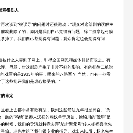
就骂很伤人
次谈到“被误导”的问题时还很激动：“观众对这部剧的误解主
出前就删除了的，原因是我们自己觉得有问题，徐二航拿起弓箭
以拿掉了。我们自己都觉得有问题，观众肯定也会觉得有问
被什么人弄到了网上，引得全国网民和媒体群起而攻之。有
批评、辱骂，对这部剧产生了非常不好的影响。有的把徐二航说
们的戏写的是1933年的事，哪来的八路军？ 当然，也有一些看
于这些批评我们是虚心接受的。”
生的肯定
看上去都非常有款有型，谈到这些箭法九年很是兴奋。“为
一航的“鸣镝”是秦末汉初的匈奴单于所创，徐锦川的“透甲”是
的时候，我们的导演就特意去拜访过“聚元号”传人杨福喜老先
造弓箭。老先生给了我们很专业的指导。戏出来以后，杨老先生