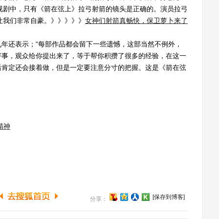
视剧中，只有《箭在弦上》拉弓射箭的镜头是正确的。演员拉弓
让我们非常自豪。》》》》》
女神们射箭真畅快，保卫萝卜来了
还表示；“每部作品都会留下一些遗憾，这部当然不例外，
好事，观众给你提出来了，等于帮你积攒了很多的经验，在这一
后肯定还会接着做，但是一定要注意分寸的把握。这是《箭在弦
精神
[保存到博客]
分享：