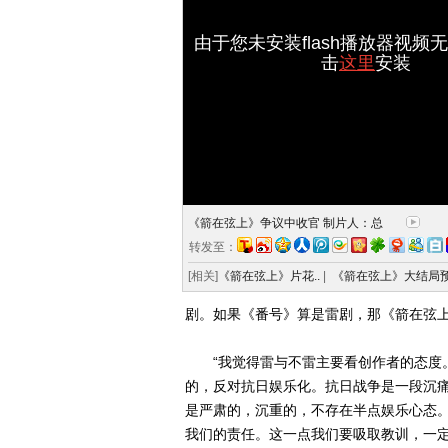
由于您未安装flash播放器视频
击
这里
安装
《箭在弦上》争议中收官 制片人：总
转发至：
[相关]
《箭在弦上》片花..
|
《箭在弦上》大结局预
剧。如果《番号》算是雷剧，那《箭在弦上
“我觉得雷与不雷主要看创作者的态度。
的，反对抗日娱乐化。抗日战争是一段沉
是严肃的，沉重的，不存在半点娱乐心态
我们的责任。这一点我们要吸取教训，一定