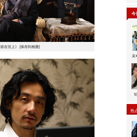
今
《箭在弦上》
[保存到相册]
吴
热