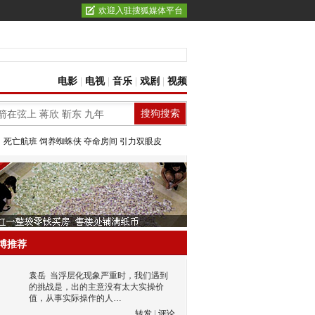
欢迎入驻搜狐媒体平台
电影
|
电视
|
音乐
|
戏剧
|
视频
：
死亡航班
饲养蜘蛛侠
夺命房间
引力双眼皮
博推荐
袁岳
当浮层化现象严重时，我们遇到
的挑战是，出的主意没有太大实操价
值，从事实际操作的人…
转发
|
评论