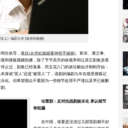
在弦上》
编剧九年
[保存到相册]
余明生执导，
蒋欣(从华妃娘娘要神箭手娘娘)
、靳东、潘之琳、
卫视和搜狐视频热播，除了节节高升的收视率和让其它剧集羡慕
有停止过，剧集已经落幕，而五花八门的谈论貌似才刚刚开始：
本身就“雷人”还是“被雷人”了，该剧的编剧九年在接受搜狐记
娱乐化。但希望观众不要因为一些细节处理不严谨以及早已被删
雷剧。
论雷剧：反对抗战剧娱乐化 承认细节
有纰漏
在中国，谁要是没演过几部雷剧都不好