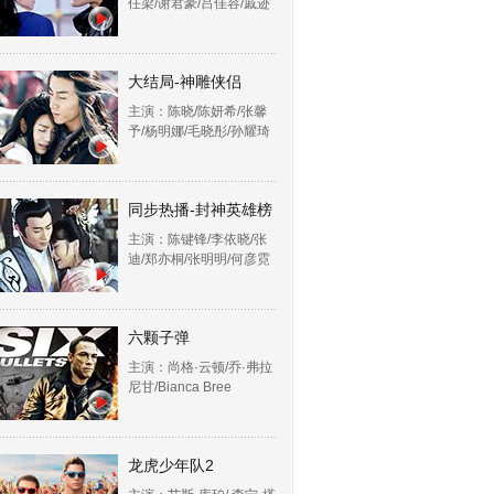
任梁/谢君豪/吕佳容/戚迹
大结局-神雕侠侣
主演：陈晓/陈妍希/张馨
予/杨明娜/毛晓彤/孙耀琦
同步热播-封神英雄榜
主演：陈键锋/李依晓/张
迪/郑亦桐/张明明/何彦霓
六颗子弹
主演：尚格·云顿/乔·弗拉
尼甘/Bianca Bree
龙虎少年队2