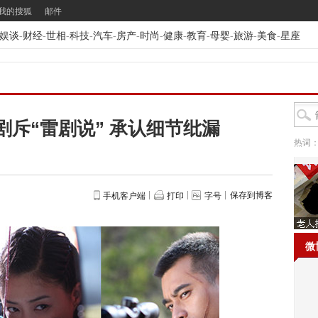
我的搜狐
邮件
娱谈
-
财经
-
世相
-
科技
-
汽车
-
房产
-
时尚
-
健康
-
教育
-
母婴
-
旅游
-
美食
-
星座
斥“雷剧说” 承认细节纰漏
热词
保存到博客
手机客户端
打印
字号
微