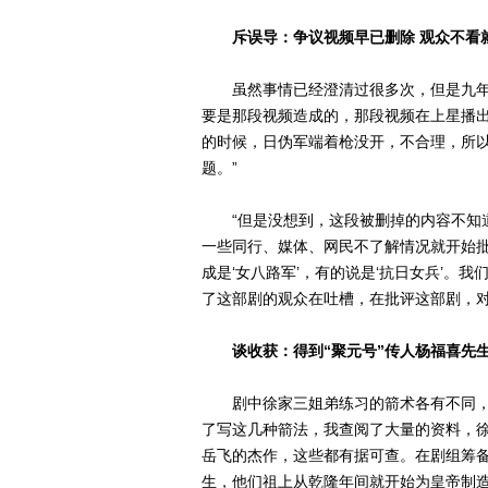
斥误导：争议视频早已删除 观众不看
虽然事情已经澄清过很多次，但是九年再
要是那段视频造成的，那段视频在上星播
的时候，日伪军端着枪没开，不合理，所
题。”
“但是没想到，这段被删掉的内容不知道
一些同行、媒体、网民不了解情况就开始
成是‘女八路军’，有的说是‘抗日女兵’。我
了这部剧的观众在吐槽，在批评这部剧，对
谈收获：得到“聚元号”传人杨福喜先
剧中徐家三姐弟练习的箭术各有不同，且
了写这几种箭法，我查阅了大量的资料，徐
岳飞的杰作，这些都有据可查。在剧组筹备
生，他们祖上从乾隆年间就开始为皇帝制