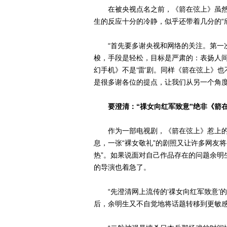
在被央视点名之前，《箭在弦上》虽然抢
生的反应十分的冷静，似乎还带着几分的“
“首先要多谢央视和网络的关注。第一次
梭，手段是轻松，目标是严肃的：表扬人间真
幻手机》不是‘雷’剧。同样《箭在弦上》也不
是很多谢各位的提点，让我们从另一个角度
要澄清：“祼女向红军致意”绝非《箭
作为一部电视剧，《箭在弦上》惹上的是
息，一张“裸女敬礼”的剧照又让许多网友
热”。如果说面对自己作品存在的问题余明
的导演也着急了。
“先澄清网上流传的‘祼女向红军致意’的
后，余明生又不自觉地将话题转移到更敏