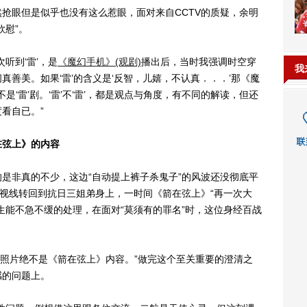
眼但是似乎也没有这么惹眼，面对来自CCTV的质疑，余明
欣慰”。
听到‘雷’，是
《魔幻手机》(观剧)
播出后，当时我强调时空穿
我
善美。如果‘雷’的含义是‘反智，儿嬉，不认真．．．’那《魔
是‘雷’剧。‘雷’不‘雷’，都是观点与角度，有不同的解读，但还
看自已。”
在弦上》的内容
非真的不少，这边“自动提上裤子杀鬼子”的风波还没彻底平
将视线转回到抗日三姐弟身上，一时间《箭在弦上》“再一次大
生能不急不缓的处理，在面对“莫须有的罪名”时，这位身经百战
照片绝不是《箭在弦上》内容。”做完这个至关重要的澄清之
感的问题上。