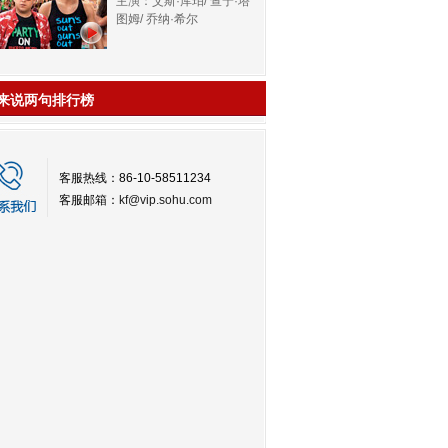
主演：艾斯·库珀/ 查宁·塔
图姆/ 乔纳·希尔
来说两句排行榜
客服热线：86-10-58511234
客服邮箱：
kf@vip.sohu.com