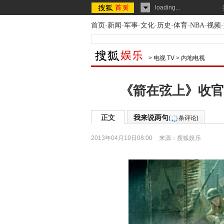
loading...
首页
-
新闻
-
军事
-
文化
-
历史
-
体育
-
NBA
-
视频
-
>
电视 TV
>
内地电视
《箭在弦上》收官
正文
我来说两句
(
条评论)
2013年04月19日08:00
来源：
搜狐娱乐