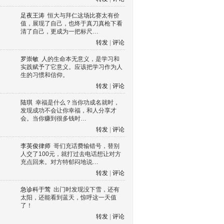
足夜王涛
恒大与拜仁这场比赛太有价
值，展现了自己，也终于真刀真枪下看
清了自己，更成为一把标尺…
转发
|
评论
罗崇敏
人的生命本无意义，是学习和
实践赋予了它意义。应该把学习作为人
生的习惯和信仰。
转发
|
评论
陆琪
幸福是什么？当你功成名就时，
发现成功不会让你幸福，和人分享才
会。当你赚到很多钱时…
转发
|
评论
李英俊律师
哥们充话费输错号，替别
人交了100元，就打过去电话想让对方
充点回来。对方特郁闷地说…
转发
|
评论
急诊科于莺
出门时发现没下雪，还有
太阳，还能看到蓝天，惊呼这一天值
了！
转发
|
评论