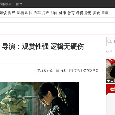
我的搜狐
邮件
娱谈
-
财经
-
世相
-
科技
-
汽车
-
房产
-
时尚
-
健康
-
教育
-
母婴
-
旅游
-
美食
-
星座
 导演：观赏性强 逻辑无硬伤
热词
保存到博客
手机客户端
打印
字号
微