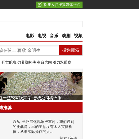
欢迎入驻搜狐媒体平台
电影
|
电视
|
音乐
|
戏剧
|
视频
：
死亡航班
饲养蜘蛛侠
夺命房间
引力双眼皮
博推荐
袁岳
当浮层化现象严重时，我们遇到
的挑战是，出的主意没有太大实操价
值，从事实际操作的人…
转发
|
评论