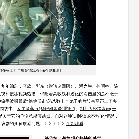
箭在弦上》全集高清观看
[保存到相册]
，九年编剧，
蒋欣、靳东（微访谈回顾）
、潘之琳、何明翰、陈
卫视和搜狐视频热播，伴随着高收视和过亿的点击量的是不绝于
神箭手被强暴后“绝地反击”
怒杀数十个鬼子的片段甚至还上了央
的围攻中，
女主角蒋欣(华妃娘娘谈“雷剧”
)、
制片人纷纷发声(一
是关于它的争论竟越演越烈。面对这种“剧终议论不散”的情况，
了该剧的众多敏感问题。》》》》》
全剧观看
谈剧情：想给观众畅快的感觉