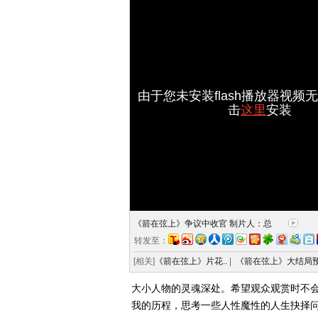
由于您未安装flash播放器视频
击
这里
安装
《箭在弦上》争议中收官 制片人：总
转发至：
[相关]
《箭在弦上》片花..
|
《箭在弦上》大结局预
大小人物的灵魂深处。希望观众观赏时不
我的历程，思考一些人性魔性的人生抉择问