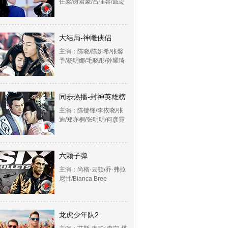
任梁/谢君豪/吕佳容/戚迹
大结局-神雕侠侣
主演：陈晓/陈妍希/张馨
予/杨明娜/毛晓彤/孙耀琦
同步热播-封神英雄榜
主演：陈键锋/李依晓/张
迪/郑亦桐/张明明/何彦霓
六颗子弹
主演：尚格·云顿/乔·弗拉
尼甘/Bianca Bree
龙虎少年队2