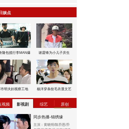
日娱点
奇隆包揽行李MAN爆
谢霆锋为小儿子庆生
邹市明夫妇视察工地
杨洋穿条纹毛衣显文艺
点视频
影视剧
综艺
原创
同步热播-锦绣缘
主演：黄晓明/陈乔恩/乔