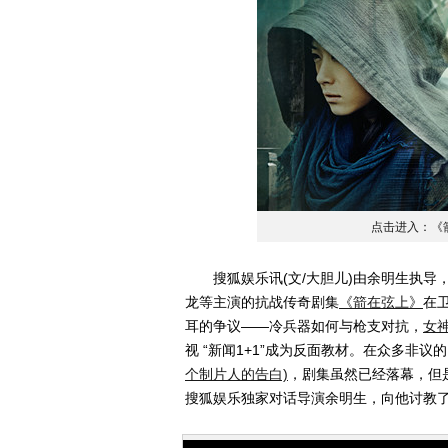
点击进入：《
搜狐娱乐讯(文/大胆儿)由余明生执导
龙等主演的抗战传奇剧集
《箭在弦上》
在
耳的争议——冷兵器如何与枪支对抗，
女
视 “新闻1+1”成为反面教材。在众多非议
个制片人的告白)
，剧集虽然已经落幕，但
搜狐娱乐独家对话导演余明生，向他讨教