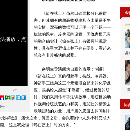
今
《箭在弦上》虽然口碑两极分化得厉
害，但其拥有的超高收视率和点击量是不争
的实情，漂亮的数据可以证明一个问题——
抗战的题材、冷兵器的设置、国仇家恨元素
无法播放，点
的融合确实让《箭在弦上》有很强的观赏
性，且在重大逻辑上并不存在硬伤，看起来
吴
总会有非常畅快的感受。
余明生导演颇为自豪的表示：“接到
《箭在弦上》真的很棘手，抗战、冷兵器、
神箭手三姐弟这三个元素混合起来的化学反
应，很易给人感觉“不靠谱”，经过反复的研
讨，我们采用传奇手法讲故事，用眩目的动
作强调传统技艺的力和美，用悲壮的情景去
热
告..
歌颂团结的力量，用严肃的态度去探问剧中
会觉得艰涩，痛快之余，沉淀之后，会跟着剧中人从小我变成大
题，这是我处理《箭在弦上》时的方向。”