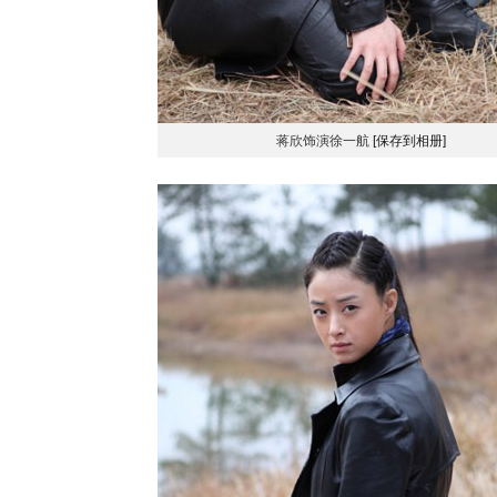
蒋欣饰演徐一航
[保存到相册]