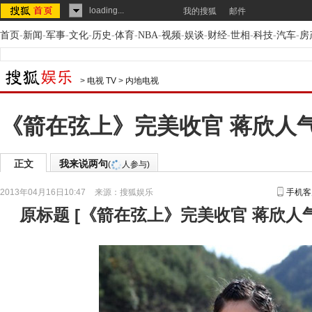
loading...
我的搜狐
邮件
首页
-
新闻
-
军事
-
文化
-
历史
-
体育
-
NBA
-
视频
-
娱谈
-
财经
-
世相
-
科技
-
汽车
-
房
>
电视 TV
>
内地电视
《箭在弦上》完美收官 蒋欣人
正文
我来说两句
(
人参与)
2013年04月16日10:47
来源：
搜狐娱乐
手机客
原标题
[
《箭在弦上》完美收官 蒋欣人