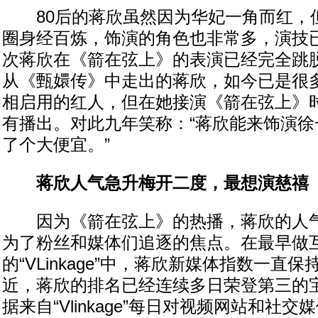
80后的蒋欣虽然因为华妃一角而红，
圈身经百炼，饰演的角色也非常多，演技
次蒋欣在《箭在弦上》的表演已经完全跳
从《甄嬛传》中走出的蒋欣，如今已是很
相启用的红人，但在她接演《箭在弦上》
有播出。对此九年笑称：“蒋欣能来饰演徐
了个大便宜。”
蒋欣人气急升梅开二度，最想演慈禧
因为《箭在弦上》的热播，蒋欣的人气
为了粉丝和媒体们追逐的焦点。在最早做
的“VLinkage”中，蒋欣新媒体指数一直
近，蒋欣的排名已经连续多日荣登第三的
据来自“Vlinkage”每日对视频网站和社