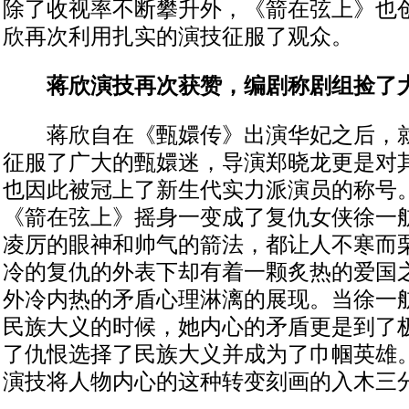
除了收视率不断攀升外，《箭在弦上》也
欣再次利用扎实的演技征服了观众。
蒋欣演技再次获赞，编剧称剧组捡了
蒋欣自在《甄嬛传》出演华妃之后，就
征服了广大的甄嬛迷，导演郑晓龙更是对
也因此被冠上了新生代实力派演员的称号
《箭在弦上》摇身一变成了复仇女侠徐一
凌厉的眼神和帅气的箭法，都让人不寒而
冷的复仇的外表下却有着一颗炙热的爱国
外冷内热的矛盾心理淋漓的展现。当徐一
民族大义的时候，她内心的矛盾更是到了
了仇恨选择了民族大义并成为了巾帼英雄
演技将人物内心的这种转变刻画的入木三