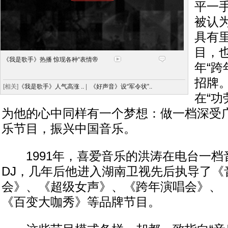
平一手
被认
具有
目，
《我是歌手》热播 惊现各种“表情帝
年“跨
招牌
[相关]
《我是歌手》人气高涨 ..
|
《好声音》设“军令状”..
在“功
为他的心中同样有一个梦想：做一档深受
乐节目，振兴中国音乐。
1991年，喜爱音乐的洪涛在电台一档
DJ，几年后他进入湖南卫视先后执导了《
会》、《超级女声》、《跨年演唱会》、
《百变大咖秀》等品牌节目。