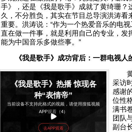
手》，还是《我是歌手》成就了黄绮珊？
久，不分胜负，其实在节目总导演洪涛看
重要。洪涛说：“作为一个热爱音乐的电视
直在做一件事，就是利用自己的专业，发
能为中国音乐多做些事。”
《我是歌手》成功背后：一群电视人
黄绮
采访
《我是歌手》热播 惊现各
感谢
种“表情帝”
位性
当前设备不支持此格式的视频，请使用搜狐视频
满书
APP观看（4）
团队
副台
去APP观看