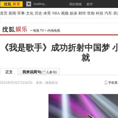
loading...
我的搜狐
邮件
首页
-
新闻
-
军事
-
文化
-
历史
-
体育
-
NBA
-
视频
-
娱谈
-
财经
-
世相
-
科技
-
汽车
-
房
>
电视 TV
>
内地电视
《我是歌手》成功折射中国梦 
就
正文
我来说两句
(
人参与)
2013年03月27日18:52
来源：
搜狐娱乐
手机客