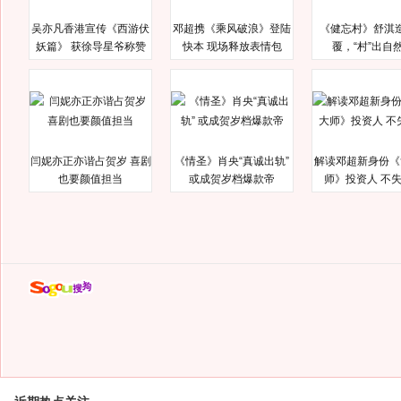
吴亦凡香港宣传《西游伏
邓超携《乘风破浪》登陆
《健忘村》舒淇
妖篇》 获徐导星爷称赞
快本 现场释放表情包
覆，“村”出自
闫妮亦正亦谐占贺岁 喜剧
《情圣》肖央“真诚出轨”
解读邓超新身份《
也要颜值担当
或成贺岁档爆款帝
师》投资人 不