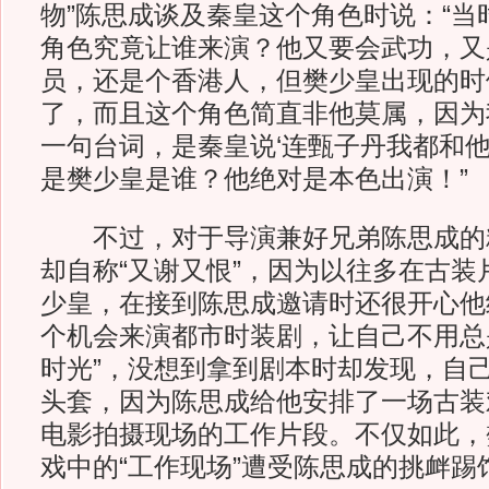
物”陈思成谈及秦皇这个角色时说：“当
角色究竟让谁来演？他又要会武功，又
员，还是个香港人，但樊少皇出现的时
了，而且这个角色简直非他莫属，因为
一句台词，是秦皇说‘连甄子丹我都和他
是樊少皇是谁？他绝对是本色出演！”
不过，对于导演兼好兄弟陈思成的
却自称“又谢又恨”，因为以往多在古装
少皇，在接到陈思成邀请时还很开心他
个机会来演都市时装剧，让自己不用总
时光”，没想到拿到剧本时却发现，自
头套，因为陈思成给他安排了一场古装
电影拍摄现场的工作片段。不仅如此，
戏中的“工作现场”遭受陈思成的挑衅踢