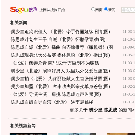
上网从搜狗开始
网页
新闻
相关新闻
·
樊少皇追狗识佳人 《北爱》牵手佟丽娅续旧情(图)
11-03-
·
陈思成计划生三子 自嘲《北爱》怀胎孕育难(图)
11-10-
·
陈思成自爆《北爱》插曲 向齐豫推荐《橄榄树》(图
11-08-
·
陈思成现身北大公益赛 媒体急盼《北爱》播出(图)
11-05-
·
《北爱》慈善杀青 陈思成:千万巨制不为赚钱
11-03-
·
樊少皇《北爱》演绎好男人 戏里戏外父爱泛滥(图)
11-03-
·
樊少皇拍《北爱》 为佟丽娅献人生首张婚纱照(图)
11-03-
·
樊少皇加盟《北爱》 客串功夫影帝变单身爸爸(图)
11-02-
·
《北爱》导演主演一肩挑 陈思成连声叫累(图)
11-01-
·
陈思成自编自导自演《北爱》 逼李晨跳楼
11-01-
更多关于
樊少皇 陈思成
的新闻>
相关视频新闻