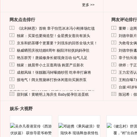
更多 >>
网友点击排行
网友评论排行
1
1
《比利林恩》首映 章子怡范冰冰冯小刚捧场红毯
董卿：这两
2
2
独家：买菜也要拗造型！金星携女逛街有派头
刘德华新片
3
3
京东和奶茶哪个更重要？刘强东的回答全场大笑！
为救母女俩
4
4
杨威晒照庆祝结婚8周年 杨阳洋轻抚妈妈孕肚
刘德华扮邋
5
5
艳压群芳！唐嫣修身长裙现身活动 仙气儿足
章子怡斥港
6
6
独家：姚晨带小土豆逛商场 购置产后新衣
律师：于正
7
7
成都风味！张靓颖冯轲曝婚纱照 吃串串打麻将
王力宏否认
8
8
接地气！阔太熊黛林打扮休闲逛街买厕所泵
王刚自曝7
9
9
台媒:40
马蓉离婚后，砸1000万人民币给媒体要求删掉这照片
10
10
甜到腻！黄晓明上海庆生 Baby挺孕肚送蛋糕
陈冠希：假
娱乐·大视野