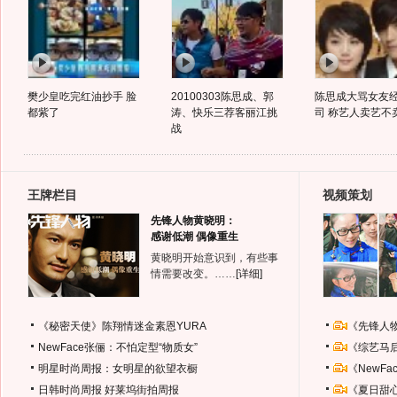
樊少皇吃完红油抄手 脸
20100303陈思成、郭
陈思成大骂女友
都紫了
涛、快乐三荐客丽江挑
司 称艺人卖艺不
战
王牌栏目
视频策划
先锋人物黄晓明：
感谢低潮 偶像重生
黄晓明开始意识到，有些事
情需要改变。……
[详细]
《秘密天使》陈翔情迷金素恩YURA
《先锋人
NewFace张俪：不怕定型“物质女”
《综艺马
明星时尚周报：女明星的欲望衣橱
《NewF
日韩时尚周报
好莱坞街拍周报
《夏日甜