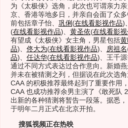
为《太极侠》选角，此次也可谓亲力亲
京、香港等地多日，并亲自会面了众多
前包括章子怡、
巩俐
(
在线看影视作品
)
(
在线看影视作品
)
、
黄圣依
(
在线看影视
有望成《太极侠》女主角，男星包括
黄
品
)
、
佟大为
(
在线看影视作品
)
、
房祖名
品
)
、
任达华
(
在线看影视作品
)
、王千源
通过不同方式表达过合作意向。新婚燕
并未在被猜测之列，但据说在此次选角
CAA 的积极推荐最终起到了重要作用
CAA 也成功推荐余男主演了《敢死队 
出新的各种猜测将暂告一段落。据悉，
于明年二月正式在北京开拍。
搜狐视频正在热映