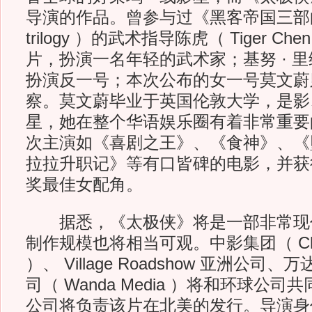
导演的作品。曾参与过《黑客帝国三部曲》（ 
trilogy ）的武术指导陈虎（ Tiger C
片，扮演一名年轻的武术家；基努 · 
扮演反一号；本次公布的女一号莫文蔚
察。莫文蔚毕业于英国伦敦大学，是影
星，她在整个华语娱乐圈有着非常重要
次主演如《喜剧之王》、《食神》、《
拉拉升职记》等有口皆碑的电影，并获
奖最佳女配角。
据悉，《太极侠》将是一部非常现
制作规模也将相当可观。中影集团（ China 
）、 Village Roadshow 亚洲公
司（ Wanda Media ）将和环球公
公司将负责该片在北美的发行。导演身份