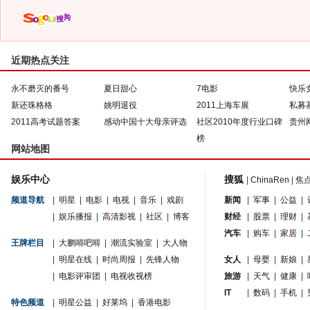
近期热点关注
永不磨灭的番号
夏日甜心
7电影
快乐
新还珠格格
姚明退役
2011上海车展
私募
2011高考试题答案
感动中国十大母亲评选
社区2010年度行业口碑
贵州
榜
网站地图
娱乐中心
搜狐
|
ChinaRen
|
焦
频道导航
|
明星
|
电影
|
电视
|
音乐
|
戏剧
新闻
|
军事
|
公益
|
|
娱乐播报
|
高清影视
|
社区
|
博客
财经
|
股票
|
理财
|
汽车
|
购车
|
家居
|
王牌栏目
|
大鹏嘚吧嘚
|
潮流实验室
|
大人物
|
明星在线
|
时尚周报
|
先锋人物
女人
|
母婴
|
新娘
|
|
电影评审团
|
电视收视榜
旅游
|
天气
|
健康
|
IT
|
数码
|
手机
|
特色频道
|
明星公益
|
好莱坞
|
香港电影