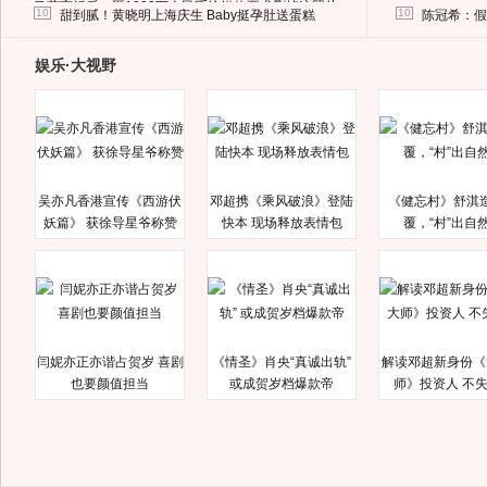
马蓉离婚后，砸1000万人民币给媒体要求删掉这照片
10
10
甜到腻！黄晓明上海庆生 Baby挺孕肚送蛋糕
陈冠希：假
娱乐·大视野
吴亦凡香港宣传《西游伏
邓超携《乘风破浪》登陆
《健忘村》舒淇
妖篇》 获徐导星爷称赞
快本 现场释放表情包
覆，“村”出自
闫妮亦正亦谐占贺岁 喜剧
《情圣》肖央“真诚出轨”
解读邓超新身份《
也要颜值担当
或成贺岁档爆款帝
师》投资人 不