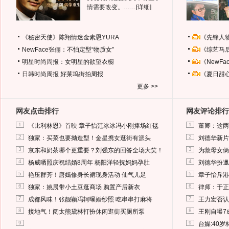
情需要改变。……
[详细]
《秘密天使》陈翔情迷金素恩YURA
《先锋人
NewFace张俪：不怕定型“物质女”
《综艺马
明星时尚周报：女明星的欲望衣橱
《NewF
日韩时尚周报
好莱坞街拍周报
《夏日甜
更多 >>
网友点击排行
网友评论排行
1
1
《比利林恩》首映 章子怡范冰冰冯小刚捧场红毯
董卿：这两
2
2
独家：买菜也要拗造型！金星携女逛街有派头
刘德华新片
3
3
京东和奶茶哪个更重要？刘强东的回答全场大笑！
为救母女俩
4
4
杨威晒照庆祝结婚8周年 杨阳洋轻抚妈妈孕肚
刘德华扮邋
5
5
艳压群芳！唐嫣修身长裙现身活动 仙气儿足
章子怡斥港
6
6
独家：姚晨带小土豆逛商场 购置产后新衣
律师：于正
7
7
成都风味！张靓颖冯轲曝婚纱照 吃串串打麻将
王力宏否认
8
8
接地气！阔太熊黛林打扮休闲逛街买厕所泵
王刚自曝7
9
9
台媒:40