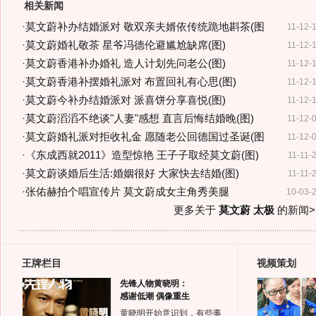
相关新闻
·
莫文蔚补办结婚派对 敬双亲夫婿依传统跪地斟茶(图
11-12-
·
莫文蔚婚礼敬茶 星爷冯德伦避尴尬缺席(图)
11-12-
·
莫文蔚香港补办婚礼 造人计划先问老公(图)
11-12-
·
莫文蔚香港补摆婚礼派对 布置回礼有心思(图)
11-12-
·
莫文蔚今补办结婚派对 派喜饼分享喜悦(图)
11-12-
·
莫文蔚滔滔不绝谈"人妻"感想 直言后悔结婚晚(图)
11-12-
·
莫文蔚婚礼派对拒收礼金 愿随老公回德国过圣诞(图
11-12-
·
《东成西就2011》造型惊艳 王子子取经莫文蔚(图)
11-11-
·
莫文蔚谈婚后生活:婚姻很好 大家快去结婚(图)
11-11-
·
张佑赫拍个唱宣传片 莫文蔚成女主角秀美腿
10-03-
更多关于
莫文蔚 太极
的新闻>
王牌栏目
视频策划
先锋人物黄晓明：
感谢低潮 偶像重生
黄晓明开始意识到，有些事