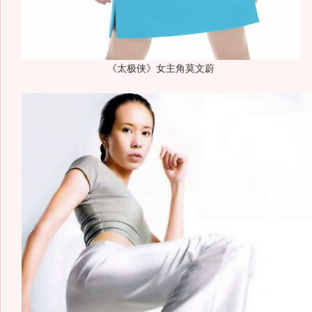
《太极侠》女主角莫文蔚