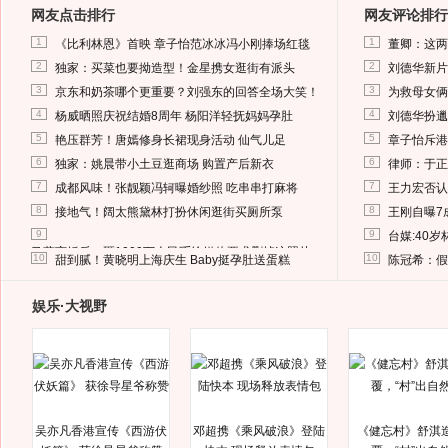
网友点击排行
网友评论排行
1
1
《比利林恩》首映 章子怡范冰冰冯小刚捧场红毯
董卿：这两
2
2
独家：买菜也要拗造型！金星携女逛街有派头
刘德华新片
3
3
京东和奶茶哪个更重要？刘强东的回答全场大笑！
为救母女俩
4
4
杨威晒照庆祝结婚8周年 杨阳洋轻抚妈妈孕肚
刘德华扮邋
5
5
艳压群芳！唐嫣修身长裙现身活动 仙气儿足
章子怡斥港
6
6
独家：姚晨带小土豆逛商场 购置产后新衣
律师：于正
7
7
成都风味！张靓颖冯轲曝婚纱照 吃串串打麻将
王力宏否认
8
8
接地气！阔太熊黛林打扮休闲逛街买厕所泵
王刚自曝7
9
9
台媒:40
马蓉离婚后，砸1000万人民币给媒体要求删掉这照片
10
10
甜到腻！黄晓明上海庆生 Baby挺孕肚送蛋糕
陈冠希：假
娱乐·大视野
吴亦凡香港宣传《西游伏
邓超携《乘风破浪》登陆
《健忘村》舒淇