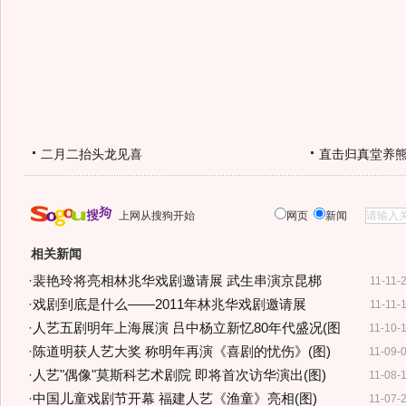
二月二抬头龙见喜
直击归真堂养
上网从搜狗开始
网页
新闻
相关新闻
·
裴艳玲将亮相林兆华戏剧邀请展 武生串演京昆梆
11-11-
·
戏剧到底是什么——2011年林兆华戏剧邀请展
11-11-
·
人艺五剧明年上海展演 吕中杨立新忆80年代盛况(图
11-10-
·
陈道明获人艺大奖 称明年再演《喜剧的忧伤》(图)
11-09-
·
人艺"偶像"莫斯科艺术剧院 即将首次访华演出(图)
11-08-
·
中国儿童戏剧节开幕 福建人艺《渔童》亮相(图)
11-07-