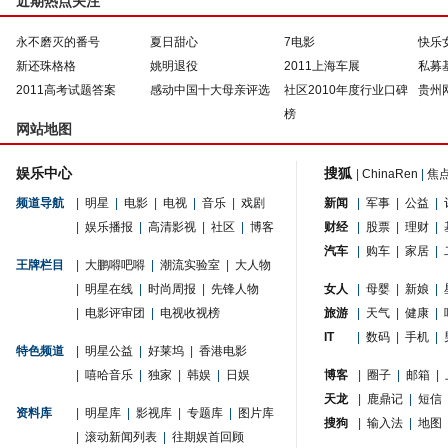
近期热点关注
永不磨灭的番号
夏日甜心
7电影
快乐
新还珠格格
姚明退役
2011上海车展
私募
2011高考试题答案
感动中国十大母亲评选
社区2010年度行业口碑
贵州
榜
网站地图
娱乐中心
搜狐
|
ChinaRen
|
焦
频道导航
|
明星
|
电影
|
电视
|
音乐
|
戏剧
新闻
|
军事
|
公益
|
|
娱乐播报
|
高清影视
|
社区
|
博客
财经
|
股票
|
理财
|
汽车
|
购车
|
家居
|
王牌栏目
|
大鹏嘚吧嘚
|
潮流实验室
|
大人物
|
明星在线
|
时尚周报
|
先锋人物
女人
|
母婴
|
新娘
|
|
电影评审团
|
电视收视榜
旅游
|
天气
|
健康
|
IT
|
数码
|
手机
|
特色频道
|
明星公益
|
好莱坞
|
香港电影
|
嘻哈音乐
|
独家
|
韩娱
|
日娱
博客
|
圈子
|
邮箱
|
天龙
|
鹿鼎记
|
短信
资料库
|
明星库
|
影视库
|
专题库
|
图片库
搜狗
|
输入法
|
地图
|
滚动新闻列表
|
往期娱首回顾