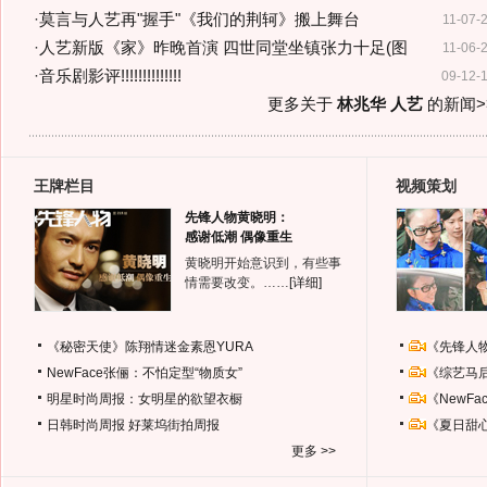
·
莫言与人艺再"握手"《我们的荆轲》搬上舞台
11-07-
·
人艺新版《家》昨晚首演 四世同堂坐镇张力十足(图
11-06-
·
音乐剧影评!!!!!!!!!!!!!!
09-12-
更多关于
林兆华 人艺
的新闻>
王牌栏目
视频策划
先锋人物黄晓明：
感谢低潮 偶像重生
黄晓明开始意识到，有些事
情需要改变。……
[详细]
《秘密天使》陈翔情迷金素恩YURA
《先锋人
NewFace张俪：不怕定型“物质女”
《综艺马
明星时尚周报：女明星的欲望衣橱
《NewF
日韩时尚周报
好莱坞街拍周报
《夏日甜
更多 >>