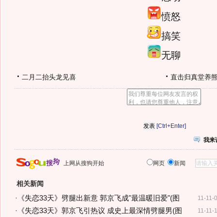
愤怒
搞笑
无聊
二月二抬头龙见喜
直击归真堂养
[Ctrl+Enter]
我来
上网从搜狗开始
网页
新闻
相关新闻
·
《失恋33天》劈腿出新意 郭京飞成"最温暖旧爱"(图
11-11-
·
《失恋33天》郭京飞引热议 成史上最深情劈腿男(图
11-11-