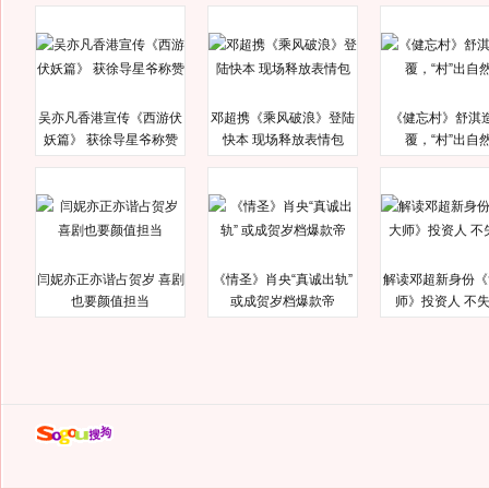
吴亦凡香港宣传《西游伏
邓超携《乘风破浪》登陆
《健忘村》舒淇
妖篇》 获徐导星爷称赞
快本 现场释放表情包
覆，“村”出自
闫妮亦正亦谐占贺岁 喜剧
《情圣》肖央“真诚出轨”
解读邓超新身份《
也要颜值担当
或成贺岁档爆款帝
师》投资人 不