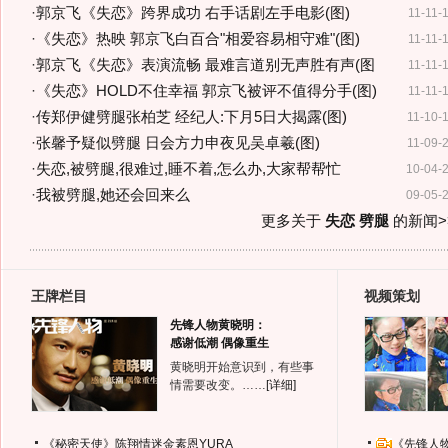
·
郭京飞《失恋》跨界成功 右手话剧左手电影(图)
11-11-
·
《失恋》热映 郭京飞白百合"相爱容易相守难"(图)
11-11-
·
郭京飞《失恋》表演流畅 最难言道别无声胜有声(图
11-11-
·
《失恋》HOLD不住幸福 郭京飞被评不值得分手(图)
11-11-
·
传郑伊健劈腿张柏芝 经纪人:下月5日大揭露(图)
11-10-
·
张馨予疑似劈腿 日会方力申夜见吴卓羲(图)
11-09-
·
失恋,被劈腿,很难过,睡不着,怎么办,大家帮帮忙
10-04-
·
我被劈腿,她还会回来么
09-05-
更多关于
失恋 劈腿
的新闻>
王牌栏目
视频策划
先锋人物黄晓明：
感谢低潮 偶像重生
黄晓明开始意识到，有些事
情需要改变。……
[详细]
《秘密天使》陈翔情迷金素恩YURA
《先锋人