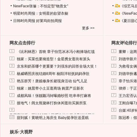
NewFace张俪：不怕定型“物质女”
《综艺马
明星时尚周报：女明星的欲望衣橱
《NewF
日韩时尚周报
好莱坞街拍周报
《夏日甜
更多 >>
网友点击排行
网友评论排行
1
1
《比利林恩》首映 章子怡范冰冰冯小刚捧场红毯
董卿：这两
2
2
独家：买菜也要拗造型！金星携女逛街有派头
刘德华新片
3
3
京东和奶茶哪个更重要？刘强东的回答全场大笑！
为救母女俩
4
4
杨威晒照庆祝结婚8周年 杨阳洋轻抚妈妈孕肚
刘德华扮邋
5
5
艳压群芳！唐嫣修身长裙现身活动 仙气儿足
章子怡斥港
6
6
独家：姚晨带小土豆逛商场 购置产后新衣
律师：于正
7
7
成都风味！张靓颖冯轲曝婚纱照 吃串串打麻将
王力宏否认
8
8
接地气！阔太熊黛林打扮休闲逛街买厕所泵
王刚自曝7
9
9
台媒:40
马蓉离婚后，砸1000万人民币给媒体要求删掉这照片
10
10
甜到腻！黄晓明上海庆生 Baby挺孕肚送蛋糕
陈冠希：假
娱乐·大视野