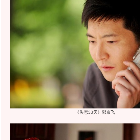
《失恋33天》郭京飞