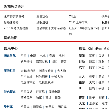
近期热点关注
永不磨灭的番号
夏日甜心
7电影
快乐
新还珠格格
姚明退役
2011上海车展
私募
2011高考试题答案
感动中国十大母亲评选
社区2010年度行业口碑
贵州
榜
网站地图
娱乐中心
搜狐
|
ChinaRen
|
焦
频道导航
|
明星
|
电影
|
电视
|
音乐
|
戏剧
新闻
|
军事
|
公益
|
|
娱乐播报
|
高清影视
|
社区
|
博客
财经
|
股票
|
理财
|
汽车
|
购车
|
家居
|
王牌栏目
|
大鹏嘚吧嘚
|
潮流实验室
|
大人物
|
明星在线
|
时尚周报
|
先锋人物
女人
|
母婴
|
新娘
|
|
电影评审团
|
电视收视榜
旅游
|
天气
|
健康
|
IT
|
数码
|
手机
|
特色频道
|
明星公益
|
好莱坞
|
香港电影
|
嘻哈音乐
|
独家
|
韩娱
|
日娱
博客
|
圈子
|
邮箱
|
天龙
|
鹿鼎记
|
短信
资料库
|
明星库
|
影视库
|
专题库
|
图片库