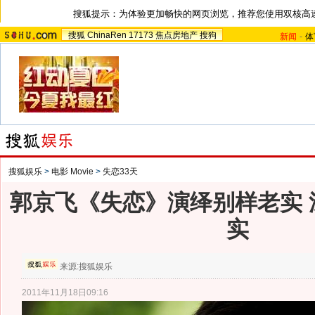
搜狐提示：为体验更加畅快的网页浏览，推荐您使用双核高
搜狐
ChinaRen
17173
焦点房地产
搜狗
新闻
-
体
搜狐娱乐
>
电影 Movie
>
失恋33天
郭京飞《失恋》演绎别样老实 
实
来源:
搜狐娱乐
2011年11月18日09:16