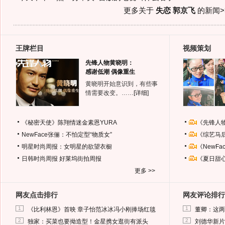
更多关于
失恋 郭京飞
的新闻>
王牌栏目
视频策划
先锋人物黄晓明：
感谢低潮 偶像重生
黄晓明开始意识到，有些事
情需要改变。……
[详细]
《秘密天使》陈翔情迷金素恩YURA
《先锋人
NewFace张俪：不怕定型“物质女”
《综艺马
明星时尚周报：女明星的欲望衣橱
《NewF
日韩时尚周报
好莱坞街拍周报
《夏日甜
更多 >>
网友点击排行
网友评论排行
1
1
《比利林恩》首映 章子怡范冰冰冯小刚捧场红毯
董卿：这两
2
2
独家：买菜也要拗造型！金星携女逛街有派头
刘德华新片