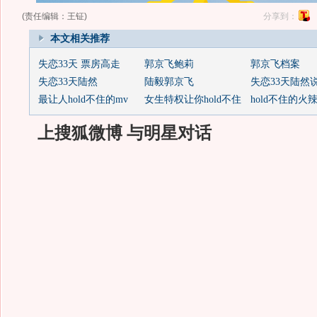
(责任编辑：王钲)
分享到：
本文相关推荐
失恋33天 票房高走
郭京飞鲍莉
郭京飞档案
失恋33天陆然
陆毅郭京飞
失恋33天陆然
最让人hold不住的mv
女生特权让你hold不住
hold不住的火
上搜狐微博 与明星对话