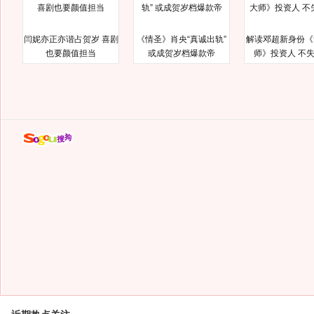
闫妮亦正亦谐占贺岁 喜剧
《情圣》肖央“真诚出轨”
解读邓超新身份《
也要颜值担当
或成贺岁档爆款帝
师》投资人 不