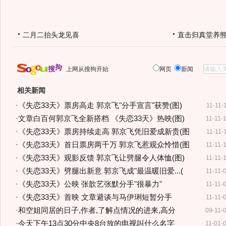
二月二抬头龙见喜
直击归真堂养
上网从搜狗开始
网页
新闻
相关新闻
·
《失恋33天》票房高走 郭京飞"分手宣言"获赞(图)
11-11-
·
文章白百何郭京飞全新搭档 《失恋33天》热映(图)
11-11-
·
《失恋33天》票房持续走高 郭京飞凭旧爱成新贵(图
11-11-
·
《失恋33天》首日票房两千万 郭京飞惹观众怜惜(图
11-11-
·
《失恋33天》观影反馈 郭京飞让劈腿令人体恤(图)
11-11-
·
《失恋33天》劈腿出新意 郭京飞成"最温暖旧爱...(
11-11-
·
《失恋33天》公映 张歆艺张默分手"很暴力"
11-11-
·
《失恋33天》首映 文章避谈与马伊琍短暂分手
11-11-
·
和空姐同居的日子,作者,了解点情况的进来,高分
09-11-
·
今天下午13点30分中央8台放的电视叫什么名字
11-01-