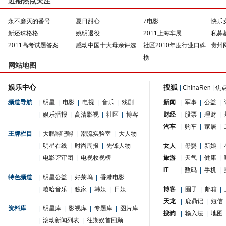
近期热点关注
永不磨灭的番号
夏日甜心
7电影
快乐
新还珠格格
姚明退役
2011上海车展
私募
2011高考试题答案
感动中国十大母亲评选
社区2010年度行业口碑
贵州
榜
网站地图
娱乐中心
搜狐
|
ChinaRen
|
焦
频道导航
|
明星
|
电影
|
电视
|
音乐
|
戏剧
新闻
|
军事
|
公益
|
|
娱乐播报
|
高清影视
|
社区
|
博客
财经
|
股票
|
理财
|
汽车
|
购车
|
家居
|
王牌栏目
|
大鹏嘚吧嘚
|
潮流实验室
|
大人物
|
明星在线
|
时尚周报
|
先锋人物
女人
|
母婴
|
新娘
|
|
电影评审团
|
电视收视榜
旅游
|
天气
|
健康
|
IT
|
数码
|
手机
|
特色频道
|
明星公益
|
好莱坞
|
香港电影
|
嘻哈音乐
|
独家
|
韩娱
|
日娱
博客
|
圈子
|
邮箱
|
天龙
|
鹿鼎记
|
短信
资料库
|
明星库
|
影视库
|
专题库
|
图片库
搜狗
|
输入法
|
地图
|
滚动新闻列表
|
往期娱首回顾