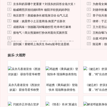
3
3
京东和奶茶哪个更重要？刘强东的回答全场大笑！
为救母女俩
4
4
杨威晒照庆祝结婚8周年 杨阳洋轻抚妈妈孕肚
刘德华扮邋
5
5
艳压群芳！唐嫣修身长裙现身活动 仙气儿足
章子怡斥港
6
6
独家：姚晨带小土豆逛商场 购置产后新衣
律师：于正
7
7
成都风味！张靓颖冯轲曝婚纱照 吃串串打麻将
王力宏否认
8
8
接地气！阔太熊黛林打扮休闲逛街买厕所泵
王刚自曝7
9
9
台媒:40
马蓉离婚后，砸1000万人民币给媒体要求删掉这照片
10
10
甜到腻！黄晓明上海庆生 Baby挺孕肚送蛋糕
陈冠希：假
娱乐·大视野
吴亦凡香港宣传《西游伏
邓超携《乘风破浪》登陆
《健忘村》舒淇
妖篇》 获徐导星爷称赞
快本 现场释放表情包
覆，“村”出自