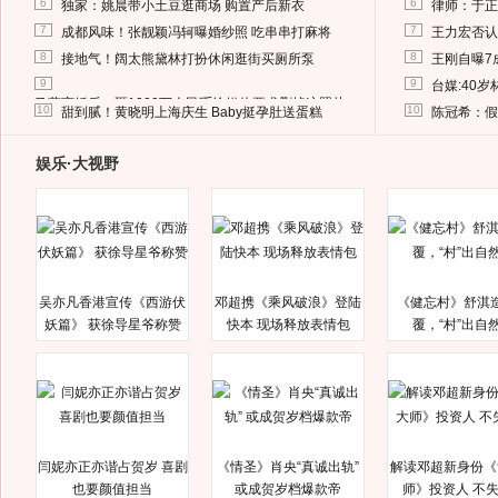
6
6
独家：姚晨带小土豆逛商场 购置产后新衣
律师：于正
7
7
成都风味！张靓颖冯轲曝婚纱照 吃串串打麻将
王力宏否认
8
8
接地气！阔太熊黛林打扮休闲逛街买厕所泵
王刚自曝7
9
9
台媒:40
马蓉离婚后，砸1000万人民币给媒体要求删掉这照片
10
10
甜到腻！黄晓明上海庆生 Baby挺孕肚送蛋糕
陈冠希：假
娱乐·大视野
吴亦凡香港宣传《西游伏
邓超携《乘风破浪》登陆
《健忘村》舒淇
妖篇》 获徐导星爷称赞
快本 现场释放表情包
覆，“村”出自
闫妮亦正亦谐占贺岁 喜剧
《情圣》肖央“真诚出轨”
解读邓超新身份《
也要颜值担当
或成贺岁档爆款帝
师》投资人 不