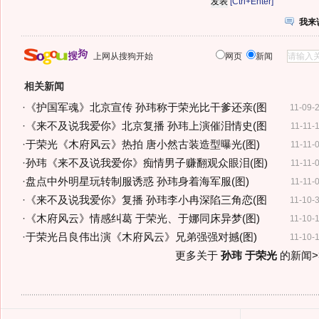
[Ctrl+Enter]
我来
上网从搜狗开始
网页
新闻
相关新闻
·
《护国军魂》北京宣传 孙玮称于荣光比干爹还亲(图
11-09-
·
《来不及说我爱你》北京复播 孙玮上演催泪情史(图
11-11-
·
于荣光《木府风云》热拍 唐小然古装造型曝光(图)
11-11-
·
孙玮《来不及说我爱你》痴情男子赚翻观众眼泪(图)
11-11-
·
盘点中外明星玩转制服诱惑 孙玮身着海军服(图)
11-11-
·
《来不及说我爱你》复播 孙玮李小冉深陷三角恋(图
11-10-
·
《木府风云》情感纠葛 于荣光、于娜同床异梦(图)
11-10-
·
于荣光吕良伟出演《木府风云》兄弟强强对撼(图)
11-10-
更多关于
孙玮 于荣光
的新闻>