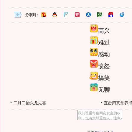
分享到：
高兴
难过
感动
愤怒
搞笑
无聊
二月二抬头龙见喜
直击归真堂养