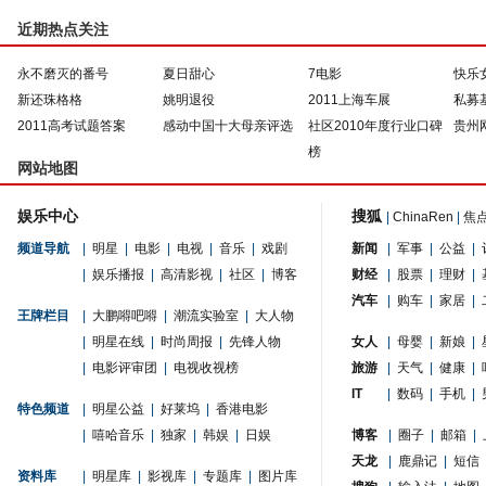
近期热点关注
永不磨灭的番号
夏日甜心
7电影
快乐
新还珠格格
姚明退役
2011上海车展
私募
2011高考试题答案
感动中国十大母亲评选
社区2010年度行业口碑
贵州
榜
网站地图
娱乐中心
搜狐
|
ChinaRen
|
焦
频道导航
|
明星
|
电影
|
电视
|
音乐
|
戏剧
新闻
|
军事
|
公益
|
|
娱乐播报
|
高清影视
|
社区
|
博客
财经
|
股票
|
理财
|
汽车
|
购车
|
家居
|
王牌栏目
|
大鹏嘚吧嘚
|
潮流实验室
|
大人物
|
明星在线
|
时尚周报
|
先锋人物
女人
|
母婴
|
新娘
|
|
电影评审团
|
电视收视榜
旅游
|
天气
|
健康
|
IT
|
数码
|
手机
|
特色频道
|
明星公益
|
好莱坞
|
香港电影
|
嘻哈音乐
|
独家
|
韩娱
|
日娱
博客
|
圈子
|
邮箱
|
天龙
|
鹿鼎记
|
短信
资料库
|
明星库
|
影视库
|
专题库
|
图片库