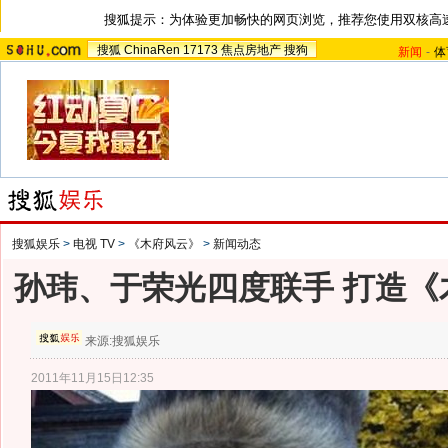
搜狐提示：为体验更加畅快的网页浏览，推荐您使用双核高
搜狐
ChinaRen
17173
焦点房地产
搜狗
新闻
-
体
搜狐娱乐
>
电视 TV
>
《木府风云》
>
新闻动态
孙玮、于荣光四度联手 打造《
来源:
搜狐娱乐
2011年11月15日12:35