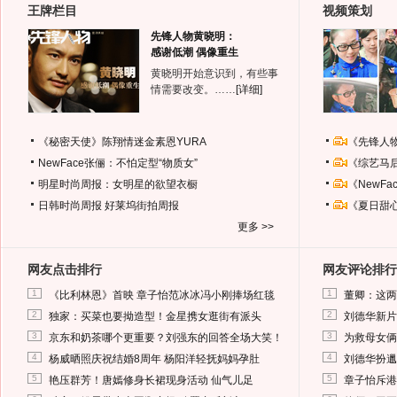
王牌栏目
视频策划
先锋人物黄晓明：
感谢低潮 偶像重生
黄晓明开始意识到，有些事
情需要改变。……
[详细]
《秘密天使》陈翔情迷金素恩YURA
《先锋人
NewFace张俪：不怕定型“物质女”
《综艺马
明星时尚周报：女明星的欲望衣橱
《NewF
日韩时尚周报
好莱坞街拍周报
《夏日甜
更多 >>
网友点击排行
网友评论排行
1
1
《比利林恩》首映 章子怡范冰冰冯小刚捧场红毯
董卿：这两
2
2
独家：买菜也要拗造型！金星携女逛街有派头
刘德华新片
3
3
京东和奶茶哪个更重要？刘强东的回答全场大笑！
为救母女俩
4
4
杨威晒照庆祝结婚8周年 杨阳洋轻抚妈妈孕肚
刘德华扮邋
5
5
艳压群芳！唐嫣修身长裙现身活动 仙气儿足
章子怡斥港