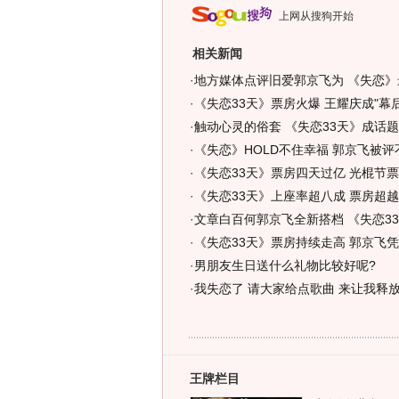
上网从搜狗开始
相关新闻
·
地方媒体点评旧爱郭京飞为 《失恋》
·
《失恋33天》票房火爆 王耀庆成"幕后
·
触动心灵的俗套 《失恋33天》成话题
·
《失恋》HOLD不住幸福 郭京飞被评
·
《失恋33天》票房四天过亿 光棍节票房
·
《失恋33天》上座率超八成 票房超
·
文章白百何郭京飞全新搭档 《失恋33
·
《失恋33天》票房持续走高 郭京飞凭
·
男朋友生日送什么礼物比较好呢?
·
我失恋了 请大家给点歌曲 来让我释放
王牌栏目