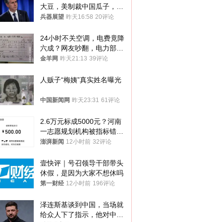
大豆，美制裁中国瓜子，布
林肯措辞变了
兵器展望
昨天16:58
20评论
24小时不关空调，电费竟降
六成？网友吵翻，电力部门
回应→
金羊网
昨天21:13
39评论
人贩子“梅姨”真实姓名曝光
中国新闻网
昨天23:31
61评论
2.6万元标成5000元？河南
一志愿规划机构被指标错学
费致考生复读
澎湃新闻
12小时前
32评论
壹快评｜号召领导干部带头
休假，是因为大家不想休吗
第一财经
12小时前
196评论
泽连斯基谈到中国，当场就
给众人下了指示，他对中国