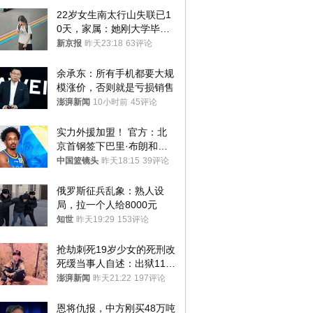
22岁女生南太行山失联已1
0天，家属：她刚大学毕业
想到山里旅行
新京报
昨天23:18
63评论
余承东：所有手机都要大规
模涨价，否则就是亏损销售
澎湃新闻
10小时前
45评论
实力外援加盟！ 官方：北
京首钢签下巴里·布朗和桑
普森
中国篮镜头
昨天18:15
39评论
俄罗斯征兵乱象：熟人设
局，拉一个人给8000元
知世
昨天19:29
153评论
抢劫刺死19岁少女的死刑改
死缓当事人自述：出狱11年
间始终刻意躲避被害人家属
澎湃新闻
昨天21:22
197评论
恩将仇报，中方刚买48万吨