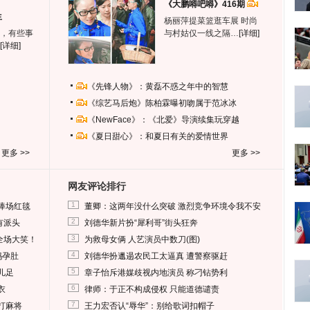
《大鹏嘚吧嘚》416期
生
杨丽萍提菜篮逛车展 时尚
，有些事
与村姑仅一线之隔…
[详细]
[详细]
《先锋人物》：黄磊不惑之年中的智慧
《综艺马后炮》陈柏霖曝初吻属于范冰冰
《NewFace》：《北爱》导演续集玩穿越
《夏日甜心》：和夏日有关的爱情世界
更多 >>
更多 >>
网友评论排行
1
捧场红毯
董卿：这两年没什么突破 激烈竞争环境令我不安
2
有派头
刘德华新片扮“犀利哥”街头狂奔
3
全场大笑！
为救母女俩 人艺演员中数刀(图)
4
妈孕肚
刘德华扮邋遢农民工太逼真 遭警察驱赶
5
儿足
章子怡斥港媒歧视内地演员 称刁钻势利
6
衣
律师：于正不构成侵权 只能道德谴责
7
打麻将
王力宏否认“辱华”：别给歌词扣帽子