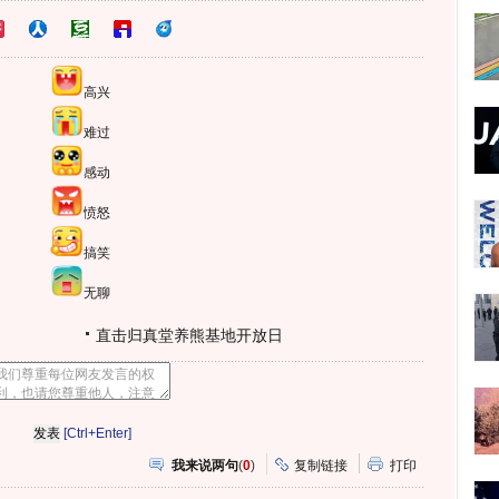
高兴
难过
感动
愤怒
搞笑
无聊
直击归真堂养熊基地开放日
[Ctrl+Enter]
我来说两句
(
0
)
复制链接
打印