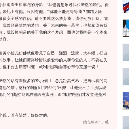
仙追着出租车跑的身影，“我也曾想象过我和陆然的婚礼。但
，婚礼上有他。只因有他。”“你能不能再等等我？前路太险
最多安全感的伴侣。请不要就这么放弃我，请你别放弃我。”原
。我曾经是陆然的梦想，关于未来的每一幕里，他都希望有我
败，我毁掉的是他关于我的这个梦想，而他欠我的是一个本来
动容。
黄小仙儿仿佛就像看见了自己，潇洒，泼辣，大神经，把自
的故事，让她们懂得珍惜眼前爱你的人和你爱的人，不要在失
，也不要去痛苦纠缠，就利用那颗自尊心帮你克服一切！
然的话有着很多的警示作用，总是趾高气昂，把自己看的高
是他的错，这样的她们让“陆然们”压抑，让他受不了！所以现
她们的“陆然”到现在都没有离开，而到现在她们才发觉他是对
贱，若有陆然，好好对他。
(责任编辑：丁瑶)