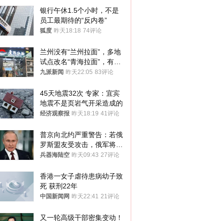
银行午休1.5个小时，不是
员工最期待的“反内卷”
狐度
昨天18:18
74评论
兰州没有“兰州拉面”，多地
试点改名“青海拉面”，有商
家改名已两年
九派新闻
昨天22:05
83评论
45天地震32次 专家：宜宾
地震不是页岩气开采造成的
经济观察报
昨天18:19
41评论
普京向北约严重警告：若俄
罗斯盟友受攻击，俄军将动
用核武器保护
兵器海陆空
昨天09:43
27评论
香港一女子虐待患病幼子致
死 获刑22年
中国新闻网
昨天22:41
21评论
又一轮高级干部密集变动！