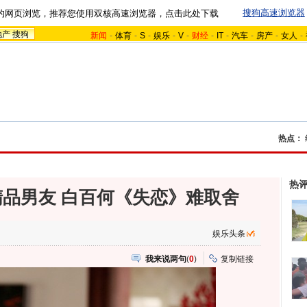
搜狗高速浏览器
的网页浏览，推荐您使用双核高速浏览器，点击此处下载
地产
搜狗
新闻
-
体育
-
S
-
娱乐
-
V
-
财经
-
IT
-
汽车
-
房产
-
女人
-
热点：
热
品男友 白百何《失恋》难取舍
娱乐头条
我来说两句
(
0
)
复制链接