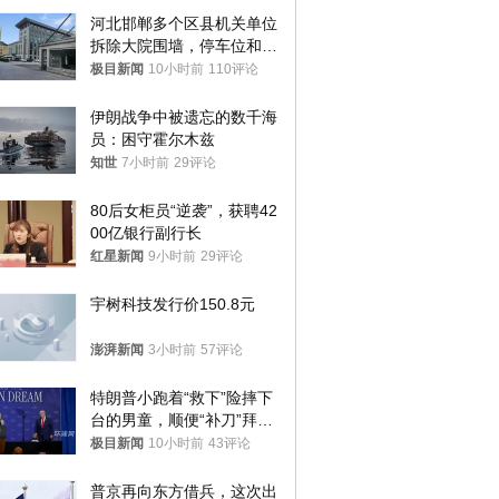
河北邯郸多个区县机关单位
拆除大院围墙，停车位和厕
所免费开放，当地多部门回
极目新闻
10小时前
110评论
应
伊朗战争中被遗忘的数千海
员：困守霍尔木兹
知世
7小时前
29评论
80后女柜员“逆袭”，获聘42
00亿银行副行长
红星新闻
9小时前
29评论
宇树科技发行价150.8元
澎湃新闻
3小时前
57评论
特朗普小跑着“救下”险摔下
台的男童，顺便“补刀”拜
登：“我可不想他像拜登一
极目新闻
10小时前
43评论
样摔下来”
普京再向东方借兵，这次出