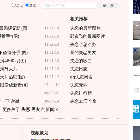
网页
新闻
相关推荐
最温暖记忆(图
失恋的最新图片
11-11-14
推手"(图)
郭京飞的最新图片
11-11-14
失恋了怎么办
11-11-14
不值得分手(图)
我的失恋男友
11-11-13
4600万(图)
失恋的歌曲
11-11-13
越海外大片
失恋日志
11-11-13
天》热映(图)
qq失恋网名
11-11-12
旧爱成新贵(图
失恋无罪
11-11-11
失恋排行榜
09-03-20
一下 谢谢
失恋33天全集
09-04-14
更多关于
失恋 男友
的新闻>>
视频策划