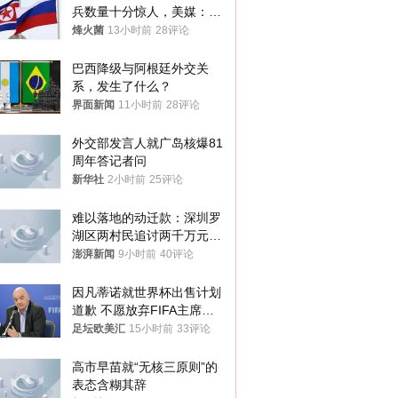
兵数量十分惊人，美媒：俄
朝要动真格？
烽火菌
13小时前
28评论
巴西降级与阿根廷外交关
系，发生了什么？
界面新闻
11小时前
28评论
外交部发言人就广岛核爆81
周年答记者问
新华社
2小时前
25评论
难以落地的动迁款：深圳罗
湖区两村民追讨两千万元动
迁款八年未果
澎湃新闻
9小时前
40评论
因凡蒂诺就世界杯出售计划
道歉 不愿放弃FIFA主席职
位
足坛欧美汇
15小时前
33评论
高市早苗就“无核三原则”的
表态含糊其辞