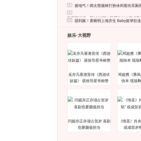
8
接地气！阔太熊黛林打扮休闲逛街买厕
9
马蓉离婚后，砸1000万人民币给媒体要求
10
甜到腻！黄晓明上海庆生 Baby挺孕肚
娱乐·大视野
吴亦凡香港宣传《西游伏
邓超携《乘风
妖篇》 获徐导星爷称赞
快本 现场
闫妮亦正亦谐占贺岁 喜剧
《情圣》肖央
也要颜值担当
或成贺岁