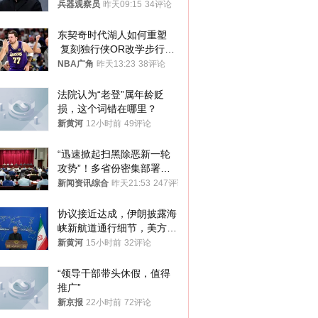
和中乌关系，显然又有了新
兵器观察员
昨天09:15
34评论
的想法
东契奇时代湖人如何重塑
 复刻独行侠OR改学步行
者？
NBA广角
昨天13:23
38评论
法院认为“老登”属年龄贬
损，这个词错在哪里？
新黄河
12小时前
49评论
“迅速掀起扫黑除恶新一轮
攻势”！多省份密集部署，
公布举报方式
新闻资讯综合
昨天21:53
247评论
协议接近达成，伊朗披露海
峡新航道通行细节，美方再
提“倒计时”
新黄河
15小时前
32评论
“领导干部带头休假，值得
推广”
新京报
22小时前
72评论