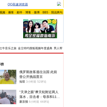
QQ高速浏览器
视频
-
播客
-
邮件
-
博客
-
微博
-
BBS
-
我说两句
红牛音乐之旅
金立特约搜狐视频年度盛典
男人帮
评榜
俄罗斯政客逃往法国 此前
曾公开挑战普京
知世
3小时前
52评论
“天津之眼”摩天轮附近两人
落水，目击者：母亲和11岁
儿子先后被打捞上岸
新京报
6小时前
44评论