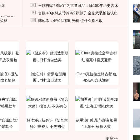
8
所泵
王刚自曝7成家产为古董藏品：睡180年历史古床
9
台媒:40岁林志玲冷冻9颗卵子 全副武装怕被认出
删掉这照片
10
送蛋糕
陈冠希：假如我有时光机 也什么都不改
破浪》登陆
《健忘村》舒淇造型颠
Clara克拉拉空降古都 红
释放表情包
覆，“村”出自然美
裙亮相喜庆迎新
“真诚出轨”
解读邓超新身份《复合大
胡军澳门电影节影帝加冕
档爆款帝
师》投资人 不失初心
“上海王”横扫大奖
更多>>