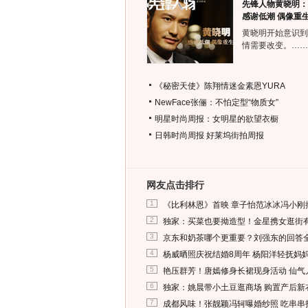
先锋人物黄晓明：
感谢低潮 偶像重
黄晓明开始意识到
情需要改变。……
《秘密天使》陈翔情迷金素恩YURA
NewFace张俪：不怕定型“物质女”
明星时尚周报：女明星的欲望衣橱
日韩时尚周报
好莱坞街拍周报
网友点击排行
1
《比利林恩》首映 章子怡范冰冰冯小刚
2
独家：买菜也要拗造型！金星携女逛街
3
京东和奶茶哪个更重要？刘强东的回答
4
杨威晒照庆祝结婚8周年 杨阳洋轻抚妈
5
艳压群芳！唐嫣修身长裙现身活动 仙气
6
独家：姚晨带小土豆逛商场 购置产后新
7
成都风味！张靓颖冯轲曝婚纱照 吃串串