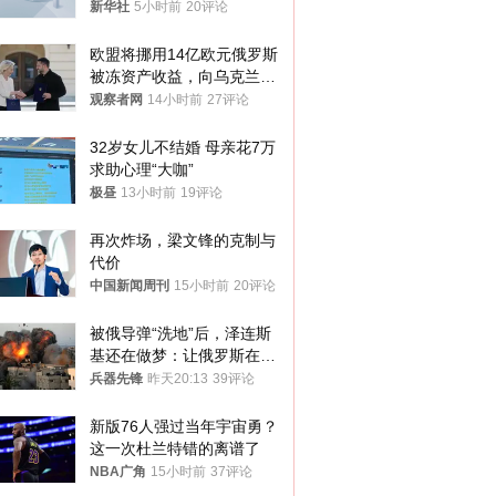
新华社
5小时前
20评论
欧盟将挪用14亿欧元俄罗斯
被冻资产收益，向乌克兰提
供援助
观察者网
14小时前
27评论
32岁女儿不结婚 母亲花7万
求助心理“大咖”
极昼
13小时前
19评论
再次炸场，梁文锋的克制与
代价
中国新闻周刊
15小时前
20评论
被俄导弹“洗地”后，泽连斯
基还在做梦：让俄罗斯在冬
季前求和？
兵器先锋
昨天20:13
39评论
新版76人强过当年宇宙勇？
这一次杜兰特错的离谱了
NBA广角
15小时前
37评论