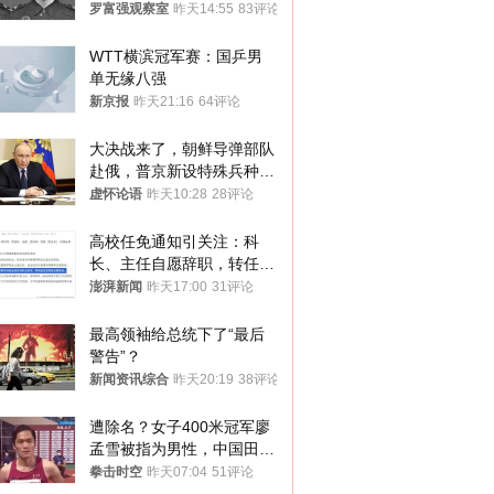
中
罗富强观察室
昨天14:55
83评论
WTT横滨冠军赛：国乒男
单无缘八强
新京报
昨天21:16
64评论
大决战来了，朝鲜导弹部队
赴俄，普京新设特殊兵种，
76岁老将扛旗
虚怀论语
昨天10:28
28评论
高校任免通知引关注：科
长、主任自愿辞职，转任思
政辅导员
澎湃新闻
昨天17:00
31评论
最高领袖给总统下了“最后
警告”？
新闻资讯综合
昨天20:19
38评论
遭除名？女子400米冠军廖
孟雪被指为男性，中国田协
默不作声
拳击时空
昨天07:04
51评论