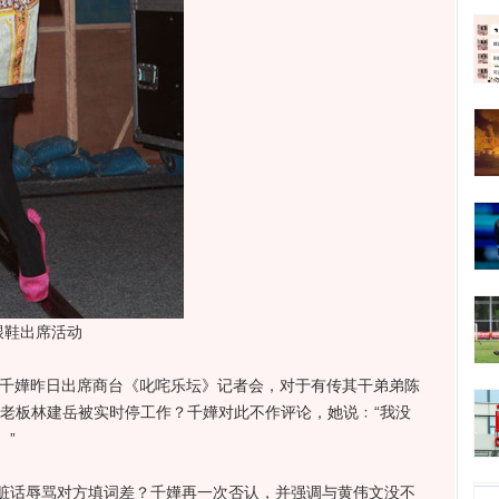
跟鞋出席活动
千嬅昨日出席商台《叱咤乐坛》记者会，对于有传其干弟弟陈
惹怒老板林建岳被实时停工作？千嬅对此不作评论，她说﹕“我没
”
话辱骂对方填词差？千嬅再一次否认，并强调与黄伟文没不