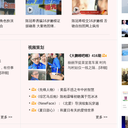
角色扮演
陈冠希诱骗16岁嫩模证
陈冠希暗交16岁嫩模 舌
合
据确凿 大量艳照继..
吻自拍照网上疯传
视频策划
《大鹏嘚吧嘚》416期
生
杨丽萍提菜篮逛车展 时尚
，有些事
与村姑仅一线之隔…
[详细]
[详细]
《先锋人物》：黄磊不惑之年中的智慧
《综艺马后炮》陈柏霖曝初吻属于范冰冰
《NewFace》：《北爱》导演续集玩穿越
《夏日甜心》：和夏日有关的爱情世界
更多 >>
更多 >>