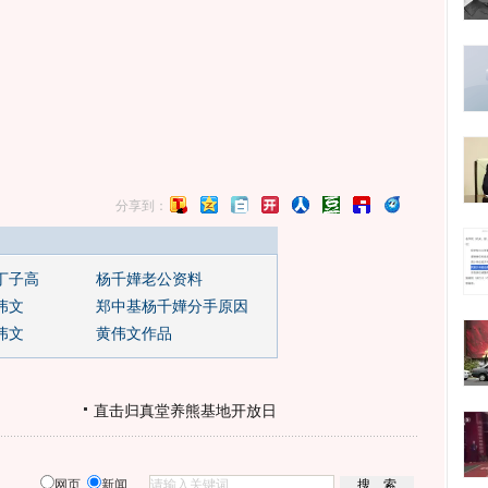
分享到：
丁子高
杨千嬅老公资料
伟文
郑中基杨千嬅分手原因
伟文
黄伟文作品
直击归真堂养熊基地开放日
网页
新闻