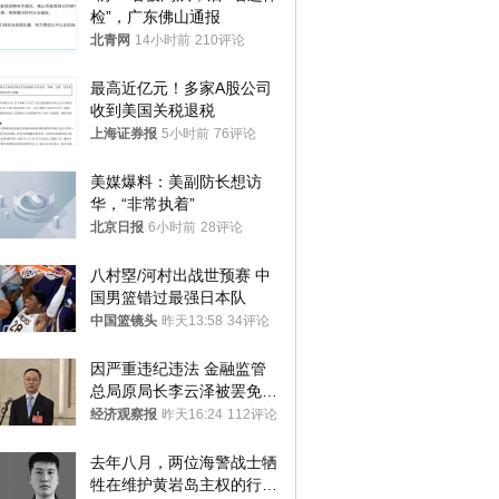
检”，广东佛山通报
北青网
14小时前
210评论
最高近亿元！多家A股公司
收到美国关税退税
上海证券报
5小时前
76评论
美媒爆料：美副防长想访
华，“非常执着”
北京日报
6小时前
28评论
八村塁/河村出战世预赛 中
国男篮错过最强日本队
中国篮镜头
昨天13:58
34评论
因严重违纪违法 金融监管
总局原局长李云泽被罢免全
国人大代表
经济观察报
昨天16:24
112评论
去年八月，两位海警战士牺
牲在维护黄岩岛主权的行动