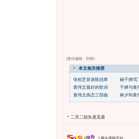
(责任编辑：刘冉)
本文相关推荐
张柏芝首谈陈冠希
杨千嬅骂
黄伟文最好的歌词
千嬅与黄
黄伟文病态三部曲
林夕和黄
二月二抬头龙见喜
上网从搜狗开始