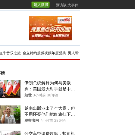
进入微博
微访谈,大事件
红牛音乐之旅
金立特约搜狐视频年度盛典
男人帮
评榜
伊朗总统解释为何与美谈
判：美国最大对手就是中
国，但他们也在对话
知世
3小时前
30评论
越南出版业出了个大案，但
不用怀疑他们把红旗扛下去
的决心
观察者网
7小时前
28评论
公交车空调费超标，扣司机