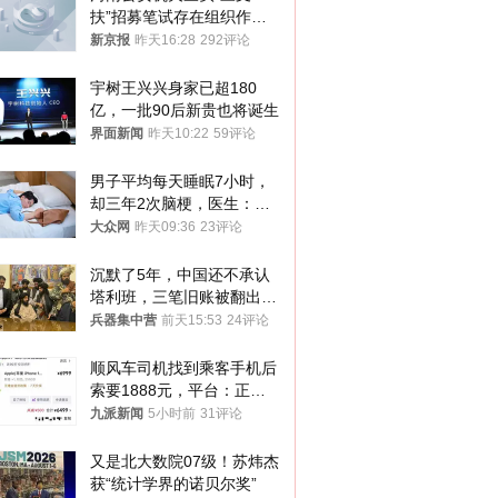
扶”招募笔试存在组织作弊
犯罪行为
新京报
昨天16:28
292评论
宇树王兴兴身家已超180
亿，一批90后新贵也将诞生
界面新闻
昨天10:22
59评论
男子平均每天睡眠7小时，
却三年2次脑梗，医生：这
样睡觉更伤身
大众网
昨天09:36
23评论
沉默了5年，中国还不承认
塔利班，三笔旧账被翻出，
最大风险出现
兵器集中营
前天15:53
24评论
顺风车司机找到乘客手机后
索要1888元，平台：正和
司机沟通协商
九派新闻
5小时前
31评论
又是北大数院07级！苏炜杰
获“统计学界的诺贝尔奖”