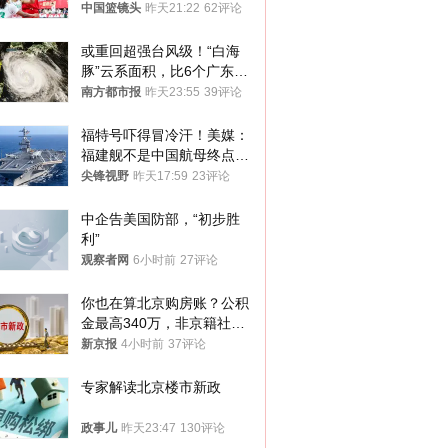
亚
中国篮镜头
昨天21:22
62评论
或重回超强台风级！“白海
豚”云系面积，比6个广东还
大！深圳官方：注意这件事
南方都市报
昨天23:55
39评论
福特号吓得冒冷汗！美媒：
福建舰不是中国航母终点，
而是新起点！
尖锋视野
昨天17:59
23评论
中企告美国防部，“初步胜
利”
观察者网
6小时前
27评论
你也在算北京购房账？公积
金最高340万，非京籍社保
1年
新京报
4小时前
37评论
专家解读北京楼市新政
政事儿
昨天23:47
130评论