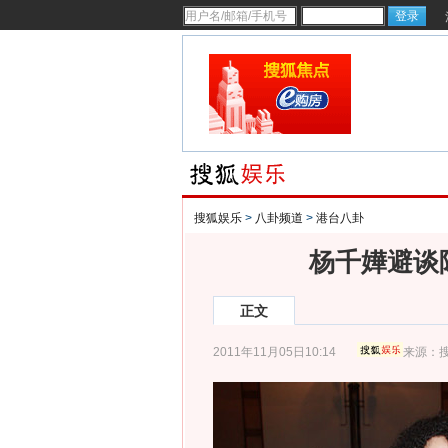
搜狐娱乐
>
八卦频道
>
港台八卦
杨千嬅避谈
正文
2011年11月05日10:14
来源：