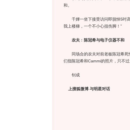
和。
千嬅一坐下接受访问即脱悼5吋高跟
我上楼梯，一个不小心扭伤脚！”
农夫﹕陈冠希与电子仪器不和
同场合的农夫对前老板陈冠希死性不
们指陈冠希和Cammi的照片，只不
钊成
上搜狐微博 与明星对话