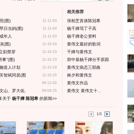
相关推荐
(图)
张柏芝首谈陈冠希
11-11-03
早日当妈(图)
杨千嬅骂丁子高
11-11-04
成年人
杨千嬅老公资料
11-11-03
(图)
黄伟文最好的歌词
11-10-24
孕立刻禁穿
千嬅与黄伟文
11-10-23
事"(图)
郑中基杨千嬅分手原因
11-10-23
施造人计划
黄伟文病态三部曲
11-10-19
关智斌同居(图
林夕和黄伟文
11-10-15
黄伟文作品
09-12-02
文山、罗大佑,
黄伟文 黄伟文十...
09-09-25
多关于
杨千嬅 陈冠希
的新闻>>
1/3