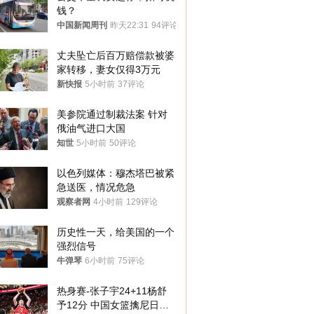
钱？
中国新闻周刊
昨天22:31
94评论
丈夫坠亡后百万赔偿款被婆
家转移，妻女仅得3万元
新快报
5小时前
37评论
美参院通过制裁法案 针对
俄油气进口大国
知世
5小时前
50评论
以色列媒体：穆杰塔巴被紧
急送医，情况危急
观察者网
4小时前
129评论
历史性一天，给美国的一个
强烈信号
牛弹琴
6小时前
75评论
热身赛-张子宇24+11杨舒
予12分 中国女篮擒尼日利