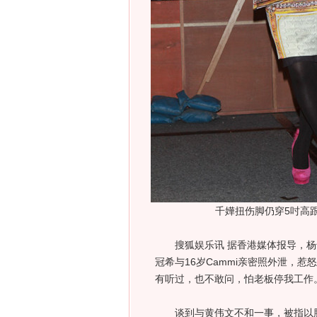
千嬅扭伤脚仍穿5吋高
搜狐娱乐讯 据香港媒体报导，杨
冠希与16岁Cammi亲密照外泄，
有听过，也不敢问，怕老板停我工作。
谈到与黄伟文不和一事，被指以脏