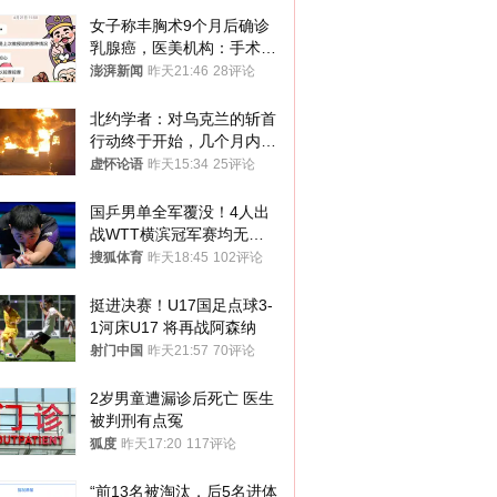
女子称丰胸术9个月后确诊
乳腺癌，医美机构：手术不
可能引发癌症，建议走司法
澎湃新闻
昨天21:46
28评论
途径
北约学者：对乌克兰的斩首
行动终于开始，几个月内乌
将投降
虚怀论语
昨天15:34
25评论
国乒男单全军覆没！4人出
战WTT横滨冠军赛均无缘
八强
搜狐体育
昨天18:45
102评论
挺进决赛！U17国足点球3-
1河床U17 将再战阿森纳
射门中国
昨天21:57
70评论
2岁男童遭漏诊后死亡 医生
被判刑有点冤
狐度
昨天17:20
117评论
“前13名被淘汰，后5名进体