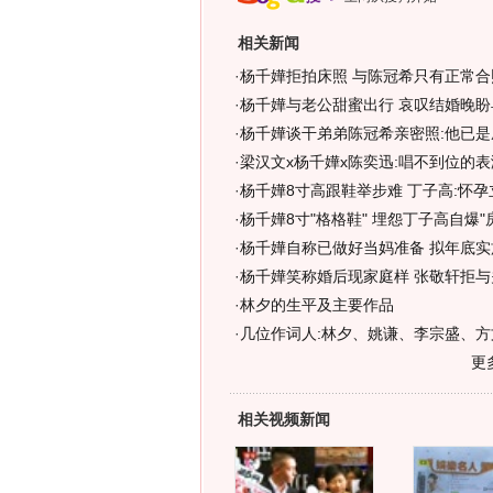
相关新闻
·
杨千嬅拒拍床照 与陈冠希只有正常合照
·
杨千嬅与老公甜蜜出行 哀叹结婚晚盼
·
杨千嬅谈干弟弟陈冠希亲密照:他已是
·
梁汉文x杨千嬅x陈奕迅:唱不到位的表演
·
杨千嬅8寸高跟鞋举步难 丁子高:怀
·
杨千嬅8寸"格格鞋" 埋怨丁子高自爆"房
·
杨千嬅自称已做好当妈准备 拟年底实
·
杨千嬅笑称婚后现家庭样 张敬轩拒与
·
林夕的生平及主要作品
·
几位作词人:林夕、姚谦、李宗盛、方
更
相关视频新闻