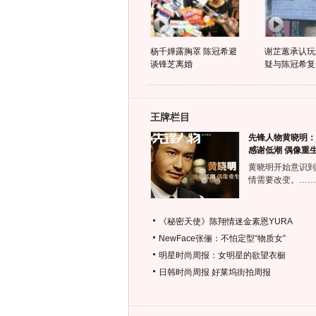
杨千嬅露胸罩 陈冠希避
谢芷蕙承认玩
谈锋芝离婚
疑与陈冠希复
王牌栏目
先锋人物黄晓明：
感谢低潮 偶像重
黄晓明开始意识到
情需要改变。……
《秘密天使》陈翔情迷金素恩YURA
NewFace张俪：不怕定型“物质女”
明星时尚周报：女明星的欲望衣橱
日韩时尚周报
好莱坞街拍周报