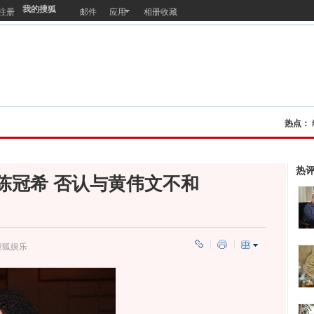
我的搜狐
注册
邮件
应用
相册收藏
热点：
热
陈冠希 否认与黄伟文不和
搜狐娱乐