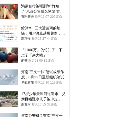
鸿蒙智行被曝删除“竹知
了”风波公告后又恢复 官媒
曾力挺：劝华为要大度的，
有料新语
昨天16:07
209评论
你们适不适合？
鲸算π丨三大运营商的烦
恼：用户流量越用越多，收
入却越来越少
新京报
昨天17:27
44评论
「1000万」的竹知了，下
架了「余大嘴」
豹变
昨天08:00
82评论
河南“三支一扶”笔试成绩作
废，8月22日重新组织笔试
界面新闻
昨天17:30
118评论
17岁少年景区河道遇难：父
亲目睹涨水儿子被冲走，当
地排除上游泄洪，家属盼厘
新黄河
昨天15:15
33评论
清责任
河南公安机关查实“三支一