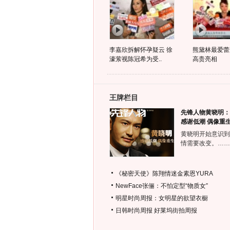
李嘉欣拆解怀孕疑云 徐
熊黛林最爱蕾
濠萦视陈冠希为受..
高贵亮相
王牌栏目
先锋人物黄晓明：
感谢低潮 偶像重
黄晓明开始意识到
情需要改变。……
《秘密天使》陈翔情迷金素恩YURA
NewFace张俪：不怕定型“物质女”
明星时尚周报：女明星的欲望衣橱
日韩时尚周报
好莱坞街拍周报