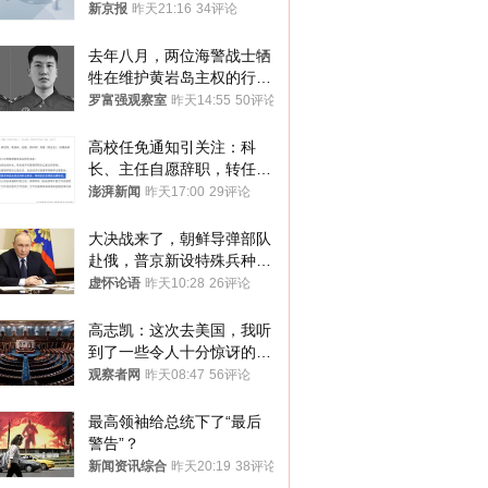
新京报
昨天21:16
34评论
去年八月，两位海警战士牺
牲在维护黄岩岛主权的行动
中
罗富强观察室
昨天14:55
50评论
高校任免通知引关注：科
长、主任自愿辞职，转任思
政辅导员
澎湃新闻
昨天17:00
29评论
大决战来了，朝鲜导弹部队
赴俄，普京新设特殊兵种，
76岁老将扛旗
虚怀论语
昨天10:28
26评论
高志凯：这次去美国，我听
到了一些令人十分惊讶的消
息
观察者网
昨天08:47
56评论
最高领袖给总统下了“最后
警告”？
新闻资讯综合
昨天20:19
38评论