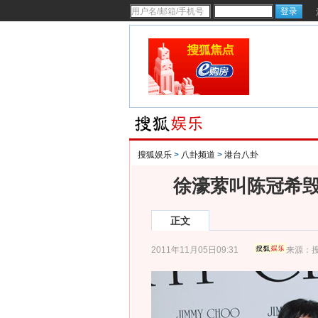
搜狐娱乐
>
八卦频道
>
港台八卦
徐濠萦叫陈冠希毁
正文
2011年11月05日09:31
来源：