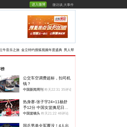
进入微博
微访谈,大事件
红牛音乐之旅
金立特约搜狐视频年度盛典
男人帮
评榜
公交车空调费超标，扣司机
钱？
中国新闻周刊
昨天22:31
35评论
热身赛-张子宇24+11杨舒
予12分 中国女篮擒尼日利
亚
中国篮镜头
昨天21:22
46评论
国乒男单全军覆没！4人出