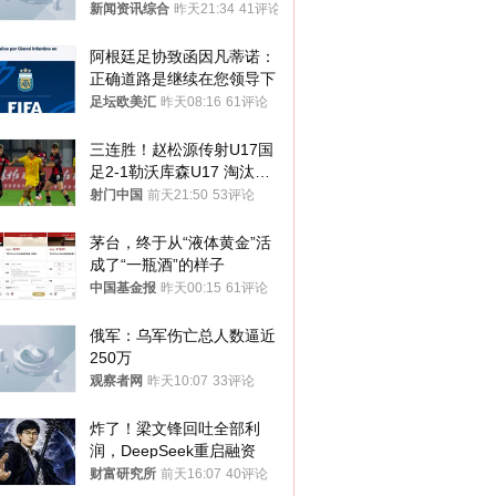
新闻资讯综合
昨天21:34
41评论
阿根廷足协致函因凡蒂诺：
正确道路是继续在您领导下
足坛欧美汇
昨天08:16
61评论
三连胜！赵松源传射U17国
足2-1勒沃库森U17 淘汰赛
将战河床
射门中国
前天21:50
53评论
茅台，终于从“液体黄金”活
成了“一瓶酒”的样子
中国基金报
昨天00:15
61评论
俄军：乌军伤亡总人数逼近
250万
观察者网
昨天10:07
33评论
炸了！梁文锋回吐全部利
润，DeepSeek重启融资
财富研究所
前天16:07
40评论