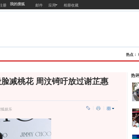
我的搜狐
注册
邮件
应用
相册收藏
热点：
热
脸减桃花 周汶锜吁放过谢芷惠
搜狐娱乐