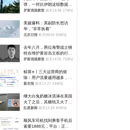
弹，一对比伊朗这组数据，
发现出大事了
罗富强观察室
前天14:48
27评论
美媒爆料：美副防长想访
华，“非常执着”
北京日报
昨天08:04
59评论
去年八月，两位海警战士牺
牲在维护黄岩岛主权的行动
中
罗富强观察室
前天14:55
75评论
鲸算π丨三大运营商的烦
恼：用户流量越用越多，收
入却越来越少
新京报
前天17:27
43评论
继大白兔奶糖冰淇淋在美国
火了之后，其糖纸又火了！
海外博主盛赞：平面设计经
红星新闻
前天12:28
40评论
典之作
顺风车司机找到乘客手机后
索要1888元，平台：正和