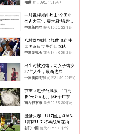
知世
昨天09:17
51评论
一段视频就能炒出“全国小
炒肉大王”，费大厨“塌房”了
吗？
中国新闻网
昨天10:21
22评论
八村塁/河村出战世预赛 中
国男篮错过最强日本队
中国篮镜头
前天13:58
36评论
出生时被抱错，两女子错换
37年人生，最新进展
中国新闻周刊
前天21:50
20评论
或重回超强台风级！“白海
豚”云系面积，比6个广东还
大！深圳官方：注意这件事
南方都市报
前天23:55
39评论
挺进决赛！U17国足点球3-
1河床U17 将再战阿森纳
射门中国
前天21:57
70评论