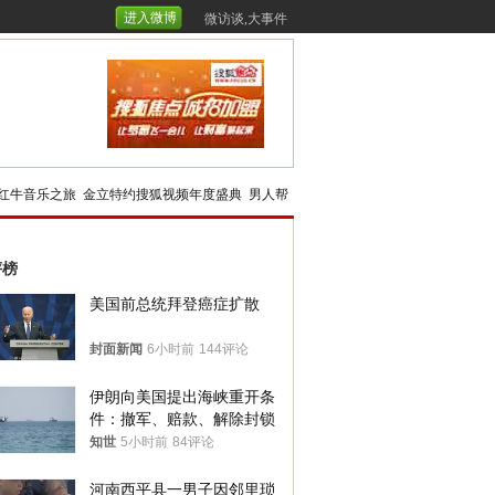
进入微博
微访谈,大事件
红牛音乐之旅
金立特约搜狐视频年度盛典
男人帮
评榜
美国前总统拜登癌症扩散
封面新闻
6小时前
144评论
伊朗向美国提出海峡重开条
件：撤军、赔款、解除封锁
知世
5小时前
84评论
河南西平县一男子因邻里琐