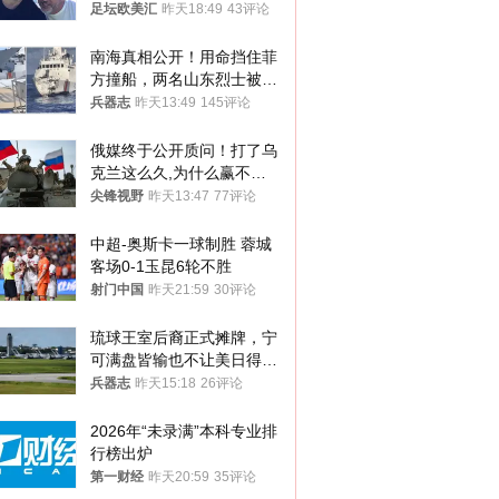
足坛欧美汇
昨天18:49
43评论
南海真相公开！用命挡住菲
方撞船，两名山东烈士被授
武警最高荣誉
兵器志
昨天13:49
145评论
俄媒终于公开质问！打了乌
克兰这么久,为什么赢不了?
答案令人沉默
尖锋视野
昨天13:47
77评论
中超-奥斯卡一球制胜 蓉城
客场0-1玉昆6轮不胜
射门中国
昨天21:59
30评论
琉球王室后裔正式摊牌，宁
可满盘皆输也不让美日得
逞，中国成关键
兵器志
昨天15:18
26评论
2026年“未录满”本科专业排
行榜出炉
第一财经
昨天20:59
35评论