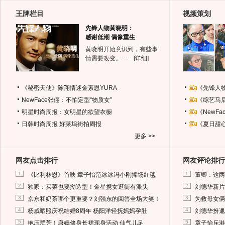
王牌栏目
视频策划
先锋人物黄晓明：
感谢低潮 偶像重生
黄晓明开始意识到，有些事
情需要改变。……
[详细]
《秘密天使》陈翔情迷金素恩YURA
《先锋人
NewFace张俪：不怕定型“物质女”
《综艺马
明星时尚周报：女明星的欲望衣橱
《NewF
日韩时尚周报
好莱坞街拍周报
《夏日甜
更多 >>
网友点击排行
网友评论排行
1
1
《比利林恩》首映 章子怡范冰冰冯小刚捧场红毯
董卿：这两
2
2
独家：买菜也要拗造型！金星携女逛街有派头
刘德华新片
3
3
京东和奶茶哪个更重要？刘强东的回答全场大笑！
为救母女俩
4
4
杨威晒照庆祝结婚8周年 杨阳洋轻抚妈妈孕肚
刘德华扮邋
5
5
艳压群芳！唐嫣修身长裙现身活动 仙气儿足
章子怡斥港