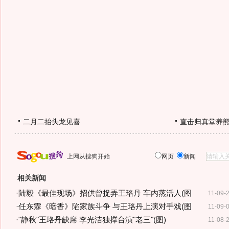
二月二抬头龙见喜
直击归真堂养
上网从搜狗开始
网页
新闻
相关新闻
·
陆毅《最佳现场》招供曾捉弄王珞丹 车内蒸活人(图
11-09-
·
任东霖《暗香》陷家族斗争 与王珞丹上演对手戏(图
11-09-
·
"静秋"王珞丹缺席 李光洁独撑台演"老三"(图)
11-08-