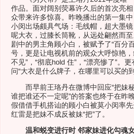
作品。面对阔别荧幕许久后的首次亮相
众带来许多惊喜。昨晚播出的第一集中
小闵出场颇具气场：毛线帽，超大墨镜
呢大衣，过膝长筒靴，从远处翩然而至
剧中的男主角顾小白，被赋予了“百分百
号，更是让电视机前的观众大呼惊艳，
不见”，“彻底hold 住”，“漂亮惨了”
问“大衣是什么牌子，在哪里可以买的到
而早前王珞丹在微博中回应“把妹秘籍
谁把谁还不一定呢”的答案也终于在昨
假借借手机搭讪的顾小白被莫小闵率先
红雷是把妹不成反被妹“把”了。
温和蜕变进行时 邻家妹进化勾魂