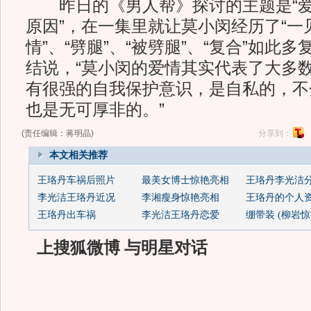
昨日的《男人帮》探讨的主题是“爱
原因”，在一集里就让莫小闵经历了“一见
情”、“劈腿”、“被劈腿”、“复合”如此
结说，“莫小闵的爱情其实代表了大多
有很强的自我保护意识，是自私的，不
也是无可厚非的。”
(责任编辑：蒋明晶)
分享到：
本文相关推荐
王珞丹车祸后照片
最美女博士惊艳亮相
王珞丹李光洁
李光洁王珞丹近况
李湘瘦身惊艳亮相
王珞丹的个人
王珞丹出车祸
李光洁王珞丹恋爱
绷带装 (柳岩惊艳
上搜狐微博 与明星对话