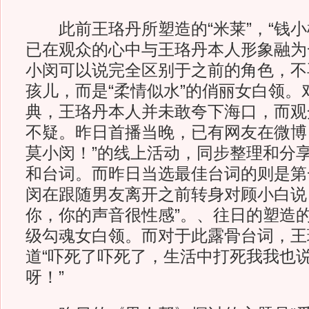
此前王珞丹所塑造的“米莱”，“钱小
已在观众的心中与王珞丹本人形象融为
小闵可以说完全区别于之前的角色，不再
孩儿，而是“柔情似水”的俏丽女白领。
典，王珞丹本人并未敢夸下海口，而观
不疑。昨日首播当晚，已有网友在微博自
莫小闵！”的线上活动，同步整理和分
和台词。而昨日当选最佳台词的则是第
闵在跟随男友离开之前转身对顾小白说
你，你的声音很性感”。、往日的塑造
级勾魂女白领。而对于此露骨台词，王
道“吓死了吓死了，生活中打死我我也
呀！”