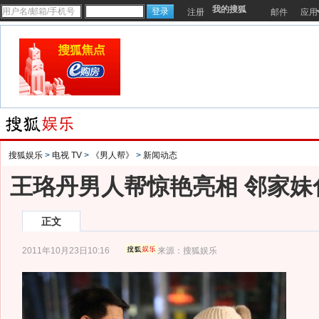
我的搜狐
注册
邮件
应用
搜狐娱乐
>
电视 TV
>
《男人帮》
>
新闻动态
王珞丹男人帮惊艳亮相 邻家妹
正文
2011年10月23日10:16
来源：
搜狐娱乐