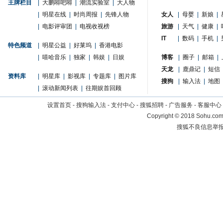
王牌栏目
|
大鹏嘚吧嘚
|
潮流实验室
|
大人物
|
明星在线
|
时尚周报
|
先锋人物
女人
|
母婴
|
新娘
|
|
电影评审团
|
电视收视榜
旅游
|
天气
|
健康
|
IT
|
数码
|
手机
|
特色频道
|
明星公益
|
好莱坞
|
香港电影
|
嘻哈音乐
|
独家
|
韩娱
|
日娱
博客
|
圈子
|
邮箱
|
天龙
|
鹿鼎记
|
短信
资料库
|
明星库
|
影视库
|
专题库
|
图片库
搜狗
|
输入法
|
地图
|
滚动新闻列表
|
往期娱首回顾
设置首页
-
搜狗输入法
-
支付中心
-
搜狐招聘
-
广告服务
-
客服中心
Copyright
©
2018 Sohu.com 
搜狐不良信息举