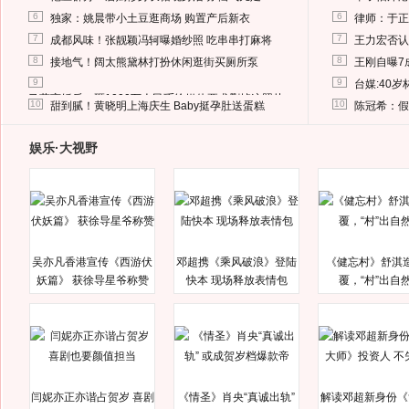
6
6
独家：姚晨带小土豆逛商场 购置产后新衣
律师：于正
7
7
成都风味！张靓颖冯轲曝婚纱照 吃串串打麻将
王力宏否认
8
8
接地气！阔太熊黛林打扮休闲逛街买厕所泵
王刚自曝7
9
9
台媒:40
马蓉离婚后，砸1000万人民币给媒体要求删掉这照片
10
10
甜到腻！黄晓明上海庆生 Baby挺孕肚送蛋糕
陈冠希：假
娱乐·大视野
吴亦凡香港宣传《西游伏
邓超携《乘风破浪》登陆
《健忘村》舒淇
妖篇》 获徐导星爷称赞
快本 现场释放表情包
覆，“村”出自
闫妮亦正亦谐占贺岁 喜剧
《情圣》肖央“真诚出轨”
解读邓超新身份《