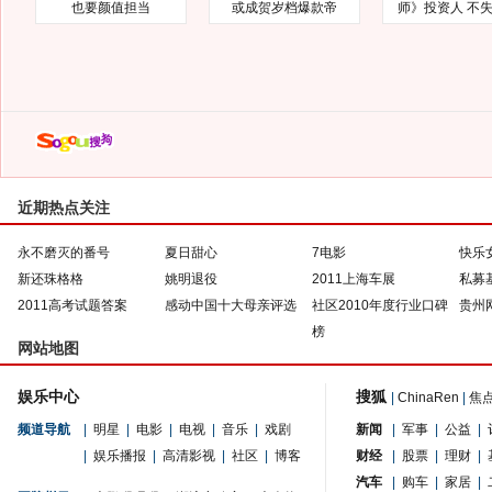
也要颜值担当
或成贺岁档爆款帝
师》投资人 不
近期热点关注
永不磨灭的番号
夏日甜心
7电影
快乐
新还珠格格
姚明退役
2011上海车展
私募
2011高考试题答案
感动中国十大母亲评选
社区2010年度行业口碑
贵州
榜
网站地图
娱乐中心
搜狐
|
ChinaRen
|
焦
频道导航
|
明星
|
电影
|
电视
|
音乐
|
戏剧
新闻
|
军事
|
公益
|
|
娱乐播报
|
高清影视
|
社区
|
博客
财经
|
股票
|
理财
|
汽车
|
购车
|
家居
|