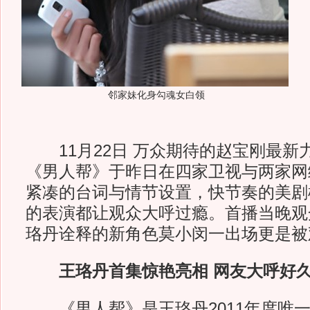
邻家妹化身勾魂女白领
11月22日 万众期待的赵宝刚最新
《男人帮》于昨日在四家卫视与两家网
紧凑的台词与情节设置，快节奏的美剧
的表演都让观众大呼过瘾。首播当晚观
珞丹诠释的新角色莫小闵一出场更是被
王珞丹首集惊艳亮相 网友大呼好
《男人帮》是王珞丹2011年度唯一