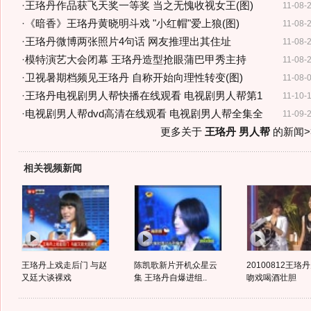
·
王珞丹作品获飞天奖一等奖 当之无愧收视女王(图)
11-08-
·
《暗香》王珞丹黄晓明斗戏 "小红帽"爱上狼(图)
11-08-
·
王珞丹微博两张照片4句话 网友推理出其住址
11-08-
·
模特演艺大会闭幕 王珞丹造型抢眼蒲巴甲秀主持
11-08-
·
卫视暑期档频见王珞丹 自称开始向理性转变(图)
11-08-
·
王珞丹电视剧男人帮快播在线观看 电视剧男人帮第1
11-10-
·
电视剧男人帮dvd高清在线观看 电视剧男人帮全集全
11-09-
更多关于
王珞丹 男人帮
的新闻>
相关视频新闻
王珞丹上戏走后门 与赵
陈凯歌新片开机众星云
20100812王珞
又廷大谈裸戏
集 王珞丹自爆进组..
吻戏喝酒壮胆