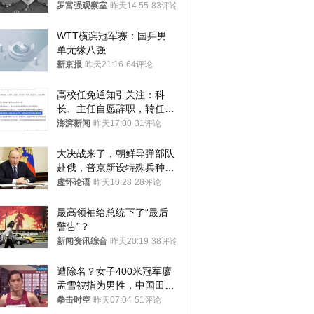
中
罗富强观察室
昨天14:55
83评论
WTT横滨冠军赛：国乒男
单无缘八强
新京报
昨天21:16
64评论
高校任免通知引关注：科
长、主任自愿辞职，转任思
政辅导员
澎湃新闻
昨天17:00
31评论
大决战来了，朝鲜导弹部队
赴俄，普京新设特殊兵种，
76岁老将扛旗
虚怀论语
昨天10:28
28评论
最高领袖给总统下了“最后
警告”？
新闻资讯综合
昨天20:19
38评论
遭除名？女子400米冠军廖
孟雪被指为男性，中国田协
默不作声
拳击时空
昨天07:04
51评论