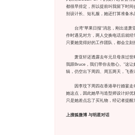
都很早排定，所以提前叫我留下时间参
别设计长、短礼服，她还打算准备水晶
台湾“苹果日报”消息，刚出道萧亚
作时遇见对方，两人交换电话后就经常聊
只要她觉得好的工作团队，都会立刻
萧亚轩还透露去年元旦母亲过世时
我跟Bruce，我们带你去散心。”
辑，仍空出下周四、周五两天，飞香
因李玟下周四在香港举行婚宴走奢
她这点，因此她早与造型师设计好优
只是她差点忘了买礼物，经记者提醒
上搜狐微博 与明星对话