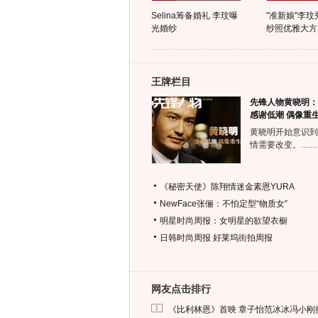
Selina筹备婚礼 李玟曝
"准新娘"李玟
光婚纱
纱照优雅大方
王牌栏目
先锋人物黄晓明：
感谢低潮 偶像重
黄晓明开始意识到
情需要改变。……
《秘密天使》陈翔情迷金素恩YURA
NewFace张俪：不怕定型“物质女”
明星时尚周报：女明星的欲望衣橱
日韩时尚周报
好莱坞街拍周报
网友点击排行
1
《比利林恩》首映 章子怡范冰冰冯小刚