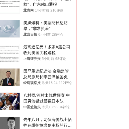
检”，广东佛山通报
北青网
14小时前
210评论
美媒爆料：美副防长想访
华，“非常执着”
北京日报
6小时前
28评论
最高近亿元！多家A股公司
收到美国关税退税
上海证券报
5小时前
68评论
因严重违纪违法 金融监管
总局原局长李云泽被罢免全
国人大代表
经济观察报
昨天16:24
112评论
八村塁/河村出战世预赛 中
国男篮错过最强日本队
中国篮镜头
昨天13:58
34评论
去年八月，两位海警战士牺
牲在维护黄岩岛主权的行动