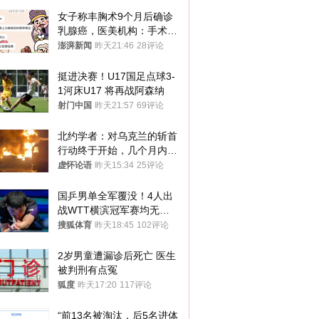
女子称丰胸术9个月后确诊
乳腺癌，医美机构：手术不
可能引发癌症，建议走司法
澎湃新闻
昨天21:46
28评论
途径
挺进决赛！U17国足点球3-
1河床U17 将再战阿森纳
射门中国
昨天21:57
69评论
北约学者：对乌克兰的斩首
行动终于开始，几个月内乌
将投降
虚怀论语
昨天15:34
25评论
国乒男单全军覆没！4人出
战WTT横滨冠军赛均无缘
八强
搜狐体育
昨天18:45
102评论
2岁男童遭漏诊后死亡 医生
被判刑有点冤
狐度
昨天17:20
117评论
“前13名被淘汰，后5名进体