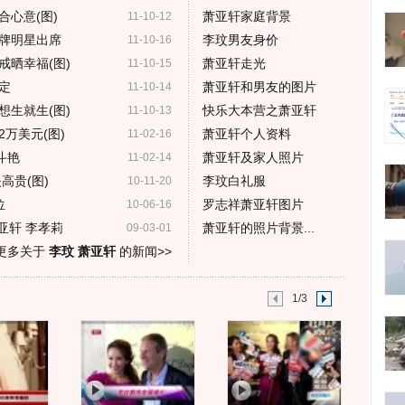
心意(图)
萧亚轩家庭背景
11-10-12
牌明星出席
李玟男友身价
11-10-16
戒晒幸福(图)
萧亚轩走光
11-10-15
定
萧亚轩和男友的图片
11-10-14
想生就生(图)
快乐大本营之萧亚轩
11-10-13
万美元(图)
萧亚轩个人资料
11-02-16
斗艳
萧亚轩及家人照片
11-02-14
高贵(图)
李玟白礼服
10-11-20
位
罗志祥萧亚轩图片
10-06-16
亚轩 李孝莉
萧亚轩的照片背景...
09-03-01
更多关于
李玟 萧亚轩
的新闻>>
1/3