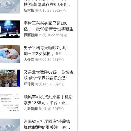
扶”招募笔试存在组织作弊
犯罪行为
新京报
昨天16:28
292评论
宇树王兴兴身家已超180
亿，一批90后新贵也将诞生
界面新闻
昨天10:22
59评论
男子平均每天睡眠7小时，
却三年2次脑梗，医生：这
样睡觉更伤身
大众网
昨天09:36
23评论
又是北大数院07级！苏炜杰
获“统计学界的诺贝尔奖”
环球网
昨天14:57
30评论
顺风车司机找到乘客手机后
索要1888元，平台：正和
司机沟通协商
九派新闻
5小时前
30评论
河南省人社厅回应“带薪错
峰休假通知”引关注：表述