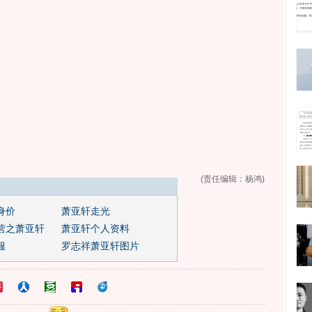
(责任编辑：杨鸿)
身价
萧亚轩走光
营之萧亚轩
萧亚轩个人资料
服
罗志祥萧亚轩图片