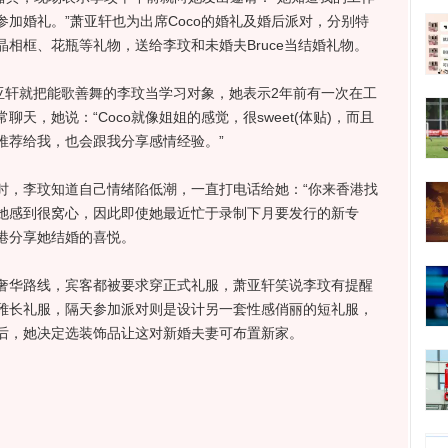
加婚礼。”萧亚轩也为出席Coco的婚礼及婚后派对，分别特
相框、花瓶等礼物，送给李玟和未婚夫Bruce当结婚礼物。
轩就把能歌善舞的李玟当学习对象，她表示2年前有一次在工
天，她说：“Coco就像姐姐的感觉，很sweet(体贴)，而且
推荐给我，也会跟我分享感情经验。”
，李玟知道自己情绪陷低潮，一直打电话给她：“你来香港找
这让她感到很窝心，因此即使她最近忙于录制下月要发行的新专
港分享她结婚的喜悦。
华路线，宾客都被要求穿正式礼服，萧亚轩笑说李玟有提醒
雅长礼服，隔天参加派对则是设计另一套性感俏丽的短礼服，
后，她决定选装饰品让这对新婚夫妻可布置新家。