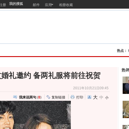
我的搜狐
注册
邮件
应用
相册收藏
热点：
热
婚礼邀约 备两礼服将前往祝贺
2011年10月21日09:45
大
中
我来说两句
(
0
)
复制链接
打印
小