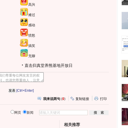
高兴
难过
感动
愤怒
搞笑
无聊
直击归真堂养熊基地开放日
[Ctrl+Enter]
我来说两句
(
0
)
复制链接
打印
网页
新闻
相关推荐