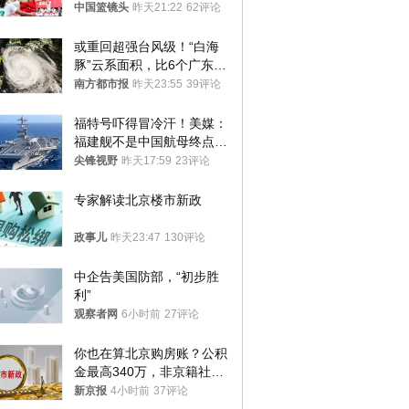
亚
中国篮镜头
昨天21:22
62评论
或重回超强台风级！“白海
豚”云系面积，比6个广东还
大！深圳官方：注意这件事
南方都市报
昨天23:55
39评论
福特号吓得冒冷汗！美媒：
福建舰不是中国航母终点，
而是新起点！
尖锋视野
昨天17:59
23评论
专家解读北京楼市新政
政事儿
昨天23:47
130评论
中企告美国防部，“初步胜
利”
观察者网
6小时前
27评论
你也在算北京购房账？公积
金最高340万，非京籍社保
1年
新京报
4小时前
37评论