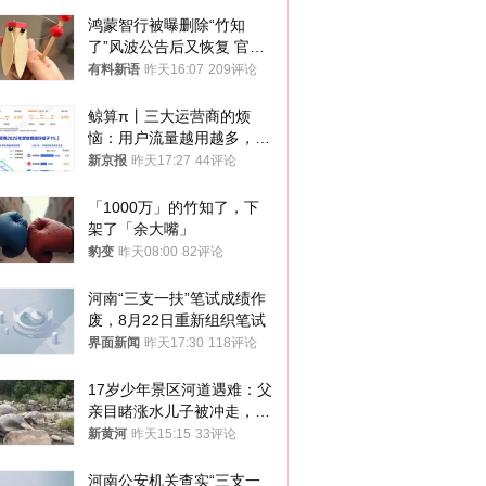
鸿蒙智行被曝删除“竹知
了”风波公告后又恢复 官媒
曾力挺：劝华为要大度的，
有料新语
昨天16:07
209评论
你们适不适合？
鲸算π丨三大运营商的烦
恼：用户流量越用越多，收
入却越来越少
新京报
昨天17:27
44评论
「1000万」的竹知了，下
架了「余大嘴」
豹变
昨天08:00
82评论
河南“三支一扶”笔试成绩作
废，8月22日重新组织笔试
界面新闻
昨天17:30
118评论
17岁少年景区河道遇难：父
亲目睹涨水儿子被冲走，当
地排除上游泄洪，家属盼厘
新黄河
昨天15:15
33评论
清责任
河南公安机关查实“三支一