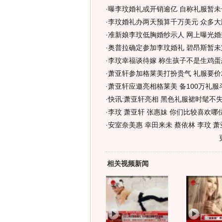
·
曝李玟婚礼或开销逾亿 自称礼服暂未合
·
李玟婚礼办两天预算千万美元 众多大
·
准新娘李玟低胸婚纱示人 网上曝光婚
·
奥普拉确定参加李玟婚礼 碧昂斯暂未
·
李玟幸福谈待嫁 称生孩子不是生鸡蛋
·
萧亚轩参加格莱美打扮贵气 礼服要价2
·
萧亚轩应邀亮相格莱美 备100万礼服
·
快讯:萧亚轩亮相 黑色礼服裙时髦不失
·
李玟 萧亚轩 张惠妹 你们比较喜欢哪
·
安室奈美惠 幸田来未 蔡依林 李玟 萧
相关视频新闻