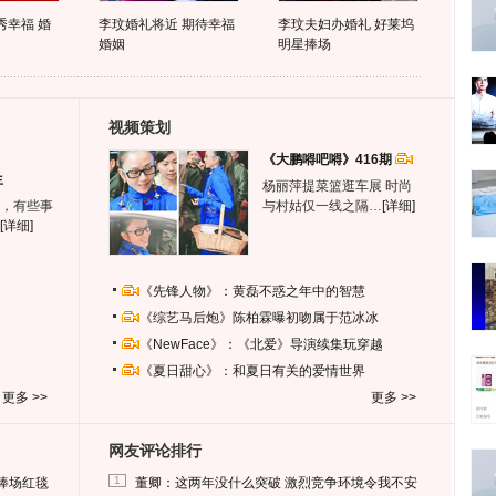
秀幸福 婚
李玟婚礼将近 期待幸福
李玟夫妇办婚礼 好莱坞
婚姻
明星捧场
视频策划
《大鹏嘚吧嘚》416期
生
杨丽萍提菜篮逛车展 时尚
，有些事
与村姑仅一线之隔…
[详细]
[详细]
《先锋人物》：黄磊不惑之年中的智慧
《综艺马后炮》陈柏霖曝初吻属于范冰冰
《NewFace》：《北爱》导演续集玩穿越
《夏日甜心》：和夏日有关的爱情世界
更多 >>
更多 >>
网友评论排行
1
捧场红毯
董卿：这两年没什么突破 激烈竞争环境令我不安