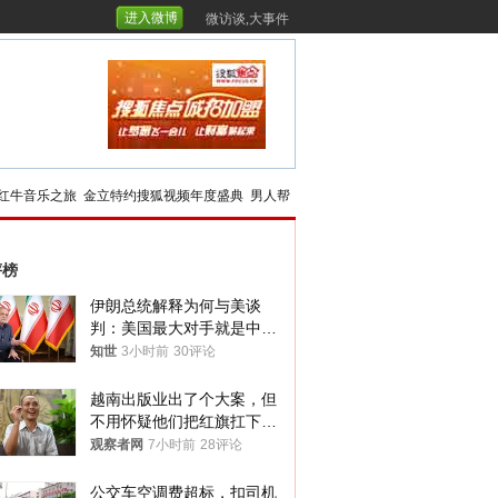
进入微博
微访谈,大事件
红牛音乐之旅
金立特约搜狐视频年度盛典
男人帮
评榜
伊朗总统解释为何与美谈
判：美国最大对手就是中
国，但他们也在对话
知世
3小时前
30评论
越南出版业出了个大案，但
不用怀疑他们把红旗扛下去
的决心
观察者网
7小时前
28评论
公交车空调费超标，扣司机