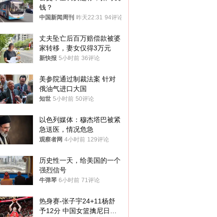
钱？
中国新闻周刊
昨天22:31
94评论
丈夫坠亡后百万赔偿款被婆
家转移，妻女仅得3万元
新快报
5小时前
36评论
美参院通过制裁法案 针对
俄油气进口大国
知世
5小时前
50评论
以色列媒体：穆杰塔巴被紧
急送医，情况危急
观察者网
4小时前
129评论
历史性一天，给美国的一个
强烈信号
牛弹琴
6小时前
71评论
热身赛-张子宇24+11杨舒
予12分 中国女篮擒尼日利