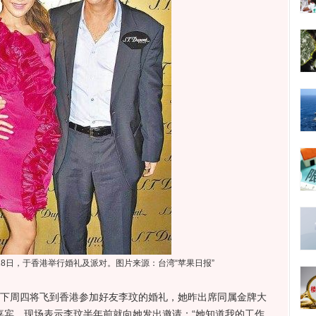
、28日，于香港举行婚礼及派对。图片来源：台湾“苹果日报”
A)下周四将飞到香港参加好友李玟的婚礼，她昨出席同属金牌大
会当嘉宾，现场表示李玟半年前就向她发出邀请：“她知道我的工作