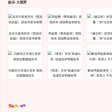
娱乐·大视野
吴亦凡香港宣传《西游伏
邓超携《乘风破浪》登陆
《健忘村》舒淇
妖篇》 获徐导星爷称赞
快本 现场释放表情包
覆，“村”出自
闫妮亦正亦谐占贺岁 喜剧
《情圣》肖央“真诚出轨”
解读邓超新身份《
也要颜值担当
或成贺岁档爆款帝
师》投资人 不