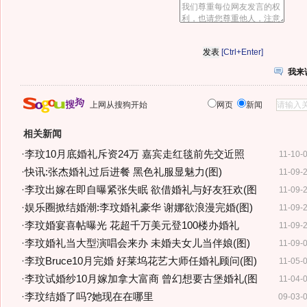
[Ctrl+Enter]
我来
上网从搜狗开始
网页
新闻
相关新闻
·
李玟10月底婚礼斥资24万 嘉宾走红毯前先交近照
11-10-
·
快讯:张杰婚礼过后进餐 黑色礼服显魅力(图)
11-09-
·
李玟出嫁在即自曝紧张失眠 欲借婚礼与好友狂欢(图
11-09-
·
娱乐圈掀结婚潮:李玟婚礼豪华 谢娜欲浪漫完婚(图)
11-09-
·
李玟婚宴喜帖曝光 花超千万美元登100楼办婚礼
11-09-
·
李玟婚礼当大型演唱会来办 未婚夫女儿当伴娘(图)
11-09-
·
李玟Bruce10月完婚 好莱坞花艺大师任婚礼顾问(图)
11-05-
·
李玟试婚纱10月嫁加拿大富商 曾幻想要古堡婚礼(图
11-04-
·
李玟结婚了吗?她现在在哪里
09-03-