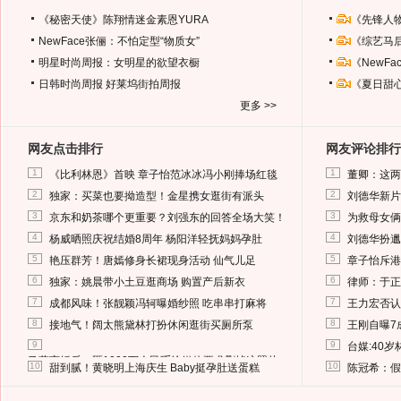
《秘密天使》陈翔情迷金素恩YURA
《先锋人
NewFace张俪：不怕定型“物质女”
《综艺马
明星时尚周报：女明星的欲望衣橱
《NewF
日韩时尚周报
好莱坞街拍周报
《夏日甜
更多 >>
网友点击排行
网友评论排行
1
1
《比利林恩》首映 章子怡范冰冰冯小刚捧场红毯
董卿：这两
2
2
独家：买菜也要拗造型！金星携女逛街有派头
刘德华新片
3
3
京东和奶茶哪个更重要？刘强东的回答全场大笑！
为救母女俩
4
4
杨威晒照庆祝结婚8周年 杨阳洋轻抚妈妈孕肚
刘德华扮邋
5
5
艳压群芳！唐嫣修身长裙现身活动 仙气儿足
章子怡斥港
6
6
独家：姚晨带小土豆逛商场 购置产后新衣
律师：于正
7
7
成都风味！张靓颖冯轲曝婚纱照 吃串串打麻将
王力宏否认
8
8
接地气！阔太熊黛林打扮休闲逛街买厕所泵
王刚自曝7
9
9
台媒:40
马蓉离婚后，砸1000万人民币给媒体要求删掉这照片
10
10
甜到腻！黄晓明上海庆生 Baby挺孕肚送蛋糕
陈冠希：假