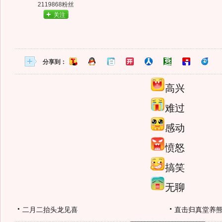
2119868粉丝
关注
分享到：
高兴
难过
感动
愤怒
搞笑
无聊
二月二抬头龙见喜
直击归真堂养