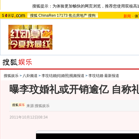
搜狐提示：为体验更加畅快的网页浏览，推荐您使用双核高
搜狐
ChinaRen
17173
焦点房地产
搜狗
新闻
-
体
搜狐娱乐
>
八卦频道
>
李玟结婚|结婚照|视频报道
>
李玟结婚 最新报道
曝李玟婚礼或开销逾亿 自称
来源:
搜狐娱乐
2011年10月12日08:34