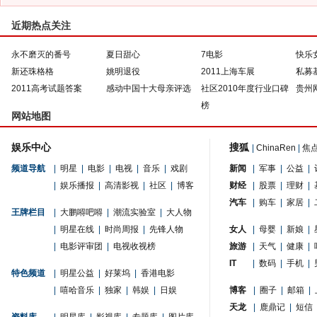
近期热点关注
永不磨灭的番号
夏日甜心
7电影
快乐
新还珠格格
姚明退役
2011上海车展
私募
2011高考试题答案
感动中国十大母亲评选
社区2010年度行业口碑
贵州
榜
网站地图
娱乐中心
搜狐
|
ChinaRen
|
焦
频道导航
|
明星
|
电影
|
电视
|
音乐
|
戏剧
新闻
|
军事
|
公益
|
|
娱乐播报
|
高清影视
|
社区
|
博客
财经
|
股票
|
理财
|
汽车
|
购车
|
家居
|
王牌栏目
|
大鹏嘚吧嘚
|
潮流实验室
|
大人物
|
明星在线
|
时尚周报
|
先锋人物
女人
|
母婴
|
新娘
|
|
电影评审团
|
电视收视榜
旅游
|
天气
|
健康
|
IT
|
数码
|
手机
|
特色频道
|
明星公益
|
好莱坞
|
香港电影
|
嘻哈音乐
|
独家
|
韩娱
|
日娱
博客
|
圈子
|
邮箱
|
天龙
|
鹿鼎记
|
短信