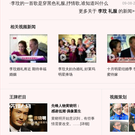
·
李玟的一首歌是穿黑色礼服,抒情歌,谁知道叫什么
09-08-
更多关于
李玟 礼服
的新闻>
相关视频新闻
李玟婚礼将近 期待幸福
李玟夫妇办婚礼 好莱坞
十月明星结婚季 
婚姻
明星捧场
蜜待嫁
王牌栏目
视频策划
先锋人物黄晓明：
感谢低潮 偶像重生
黄晓明开始意识到，有些事
情需要改变。……
[详细]