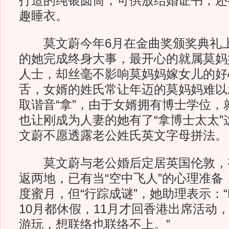
打造的纯银圆筒，可供放结婚证书，还
趣睡衣。
莫文蔚今年6月在金曲奖颁奖典礼上
的她完成终身大事，最开心的就属莫妈
人士，却丝毫不影响莫妈妈嫁女儿的好
舌，女婿的姓氏常让年迈的莫妈妈难以
取谐音“拿”，由于女婿拥有博士学位，
也让刚成为人妻的她有了“拿博士太太”
文蔚不愿透露老公姓氏英文字母拼法。
莫文蔚与老公婚后定居英国伦敦，
返两地，已有当“空中飞人”的心理准备
度蜜月，但“行踪成谜”，她助理表示：“Ka
10月都休假，11月才回香港出席活动
游玩，想联络也联络不上。”