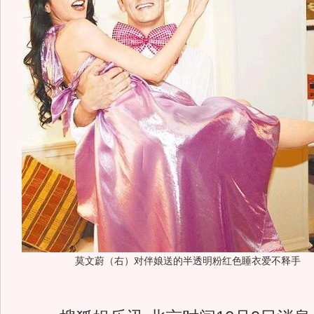
莫文蔚（右）对伴娘送的半透明粉红色睡衣爱不释手