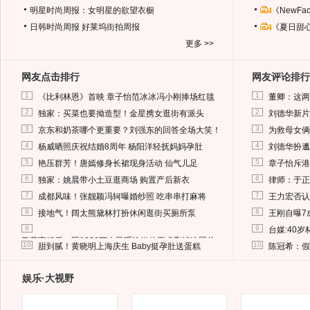
明星时尚周报：女明星的欲望衣橱
《NewF
日韩时尚周报
好莱坞街拍周报
《夏日甜
更多 >>
网友点击排行
网友评论排行
1
1
《比利林恩》首映 章子怡范冰冰冯小刚捧场红毯
董卿：这两
2
2
独家：买菜也要拗造型！金星携女逛街有派头
刘德华新片
3
3
京东和奶茶哪个更重要？刘强东的回答全场大笑！
为救母女俩
4
4
杨威晒照庆祝结婚8周年 杨阳洋轻抚妈妈孕肚
刘德华扮邋
5
5
艳压群芳！唐嫣修身长裙现身活动 仙气儿足
章子怡斥港
6
6
独家：姚晨带小土豆逛商场 购置产后新衣
律师：于正
7
7
成都风味！张靓颖冯轲曝婚纱照 吃串串打麻将
王力宏否认
8
8
接地气！阔太熊黛林打扮休闲逛街买厕所泵
王刚自曝7
9
9
台媒:40
马蓉离婚后，砸1000万人民币给媒体要求删掉这照片
10
10
甜到腻！黄晓明上海庆生 Baby挺孕肚送蛋糕
陈冠希：假
娱乐·大视野