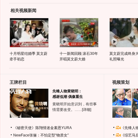
相关视频新闻
十月明星结婚季 莫文蔚
十一新闻回顾 滚石30年
莫文蔚完成终身大
牵手初恋
开唱莫文蔚大婚
礼照曝光
王牌栏目
视频策划
先锋人物黄晓明：
感谢低潮 偶像重生
黄晓明开始意识到，有些事
情需要改变。……
[详细]
《秘密天使》陈翔情迷金素恩YURA
《先锋人
NewFace张俪：不怕定型“物质女”
《综艺马