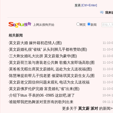
[Ctrl+Enter]
我来
上网从搜狗开始
网页
新闻
相关新闻
·
莫文蔚大婚 嫁外籍初恋情人(图)
11-10-
·
莫文蔚婚礼很"省钱" 从头到脚几乎都有赞助(图)
11-10-
·
三大剩女婚礼大比拼 莫文蔚最为豪华(图)
11-10-
·
莫文蔚荷兰装与唐装老公共舞 歌瘾大发即场高歌(图
11-10-
·
莫爸爸无暇出席莫文蔚婚礼 远处为女儿送祝福(图)
11-10-
·
陈慧琳提前帮儿子找老婆 催梁咏琪莫文蔚生女儿(图
11-10-
·
莫文蔚老父因信仰问题未观礼 电话为女儿送祝福
11-10-
·
莫文蔚佛罗伦萨完婚 富贵婚礼"省"出来(图)
11-10-
·
介绍下titus 手表的06 -0985 这款吧,谢了
10-04-
·
谁能帮我把热舞派对里所有的歌列出来
09-11-
更多关于
莫文蔚 派对
的新闻>