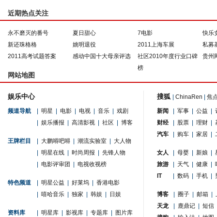
近期热点关注
永不磨灭的番号
夏日甜心
7电影
快乐
新还珠格格
姚明退役
2011上海车展
私募
2011高考试题答案
感动中国十大母亲评选
社区2010年度行业口碑
贵州
榜
网站地图
娱乐中心
搜狐
|
ChinaRen
|
焦
频道导航
|
明星
|
电影
|
电视
|
音乐
|
戏剧
新闻
|
军事
|
公益
|
|
娱乐播报
|
高清影视
|
社区
|
博客
财经
|
股票
|
理财
|
汽车
|
购车
|
家居
|
王牌栏目
|
大鹏嘚吧嘚
|
潮流实验室
|
大人物
|
明星在线
|
时尚周报
|
先锋人物
女人
|
母婴
|
新娘
|
|
电影评审团
|
电视收视榜
旅游
|
天气
|
健康
|
IT
|
数码
|
手机
|
特色频道
|
明星公益
|
好莱坞
|
香港电影
|
嘻哈音乐
|
独家
|
韩娱
|
日娱
博客
|
圈子
|
邮箱
|
天龙
|
鹿鼎记
|
短信
资料库
|
明星库
|
影视库
|
专题库
|
图片库