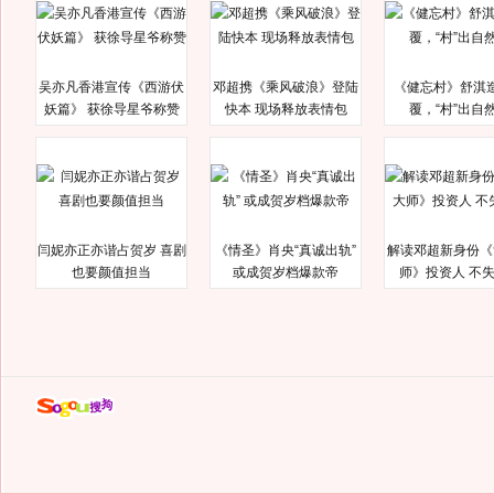
吴亦凡香港宣传《西游伏
邓超携《乘风破浪》登陆
《健忘村》舒淇
妖篇》 获徐导星爷称赞
快本 现场释放表情包
覆，“村”出自
闫妮亦正亦谐占贺岁 喜剧
《情圣》肖央“真诚出轨”
解读邓超新身份《
也要颜值担当
或成贺岁档爆款帝
师》投资人 不