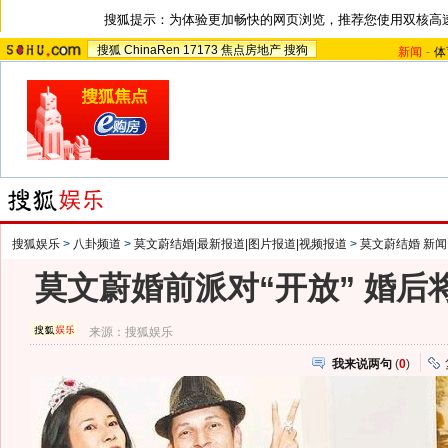
搜狐提示：为体验更加畅快的网页浏览，推荐您使用双核高
搜狐
ChinaRen
17173
焦点房地产
搜狗
新闻
-
体
搜狐娱乐
>
八卦频道
>
莫文蔚结婚|最新报道|图片报道|视频报道
>
莫文蔚结婚 新闻
莫文蔚婚前派对“开放” 婚后
来源：
搜狐娱乐
我来说两句
(
0
)