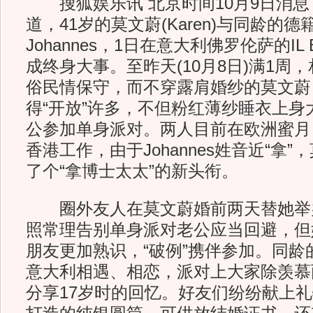
搜狐娱乐讯 北京时间10月9日消息
道，41岁的莫文蔚(Karen)与同龄的
Johannes，1日在意大利佛罗伦萨的IL
成终身大事。至昨天(10月8日)满1周
俗民情保守，而不穿露肩婚纱的莫文蔚
得“开放”许多，不但粉红薄纱睡衣上身
公参加单身派对。两人目前在欧洲蜜月
香港工作，由于Johannes姓音近“拿
了个“拿博士太太”的新头衔。
圈外友人在莫文蔚婚前两天替她举
照常理告别单身派对老公应当回避，但她为
朋友更加熟识，“破例”携伴参加。同龄
意大利相遇、相恋，派对上大家除羡慕
分享17岁时的回忆。好友们纷纷献上