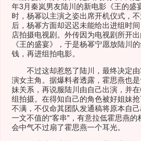
年3月秦岚男友陆川的新电影《王的盛
时，杨幂以主演之姿出席开机仪式，不
后，杨幂方面却迟迟未能给出进组时间
店拍摄电视剧。外传因为电视剧所开出
《王的盛宴》，于是杨幂宁愿放陆川的
钱，再进组拍电影。
不过这却惹怒了陆川，最终决定由
演女主角。据爆料者透露，霍思燕也是
妹关系，再说服陆川由自己出演，并在
组拍摄。在得知自己的角色被好姐妹抢
不满，不仅命其团队发通稿将原本自己
一文不值的“客串”，有意拉低霍思燕的
会中气不过扇了霍思燕一个耳光。