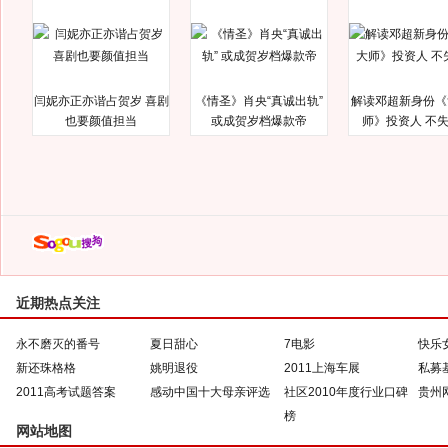
闫妮亦正亦谐占贺岁 喜剧
《情圣》肖央“真诚出轨”
解读邓超新身份《
也要颜值担当
或成贺岁档爆款帝
师》投资人 不
近期热点关注
永不磨灭的番号
夏日甜心
7电影
快乐
新还珠格格
姚明退役
2011上海车展
私募
2011高考试题答案
感动中国十大母亲评选
社区2010年度行业口碑
贵州
榜
网站地图