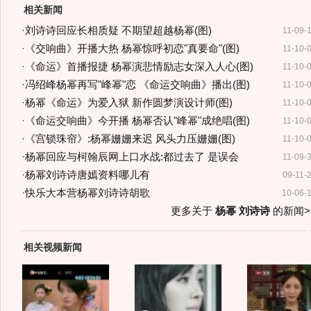
相关新闻
·
刘诗诗回应长相质疑 不期望超越杨幂(图)
11-09-
·
《交响曲》开播大热 杨幂惊呼初恋"真要命"(图)
11-10-
·
《命运》首播报捷 杨幂演悲情励志女深入人心(图)
11-10-
·
冯绍峰杨幂再写"峰幂"恋 《命运交响曲》播出(图)
11-10-
·
杨幂《命运》为爱入狱 新作圆梦演设计师(图)
11-10-
·
《命运交响曲》今开播 杨幂否认"峰幂"成绝唱(图)
11-10-
·
《宫锁珠帘》:杨幂姗姗来迟 风头力压姗姗(图)
11-10-
·
杨幂回应与柯翰辰网上口水战:都过去了 是误会
11-09-
·
杨幂刘诗诗唐嫣资料哪儿有
09-11-
·
快乐大本营杨幂刘诗诗胡歌
10-06-
更多关于
杨幂 刘诗诗
的新闻>
相关视频新闻