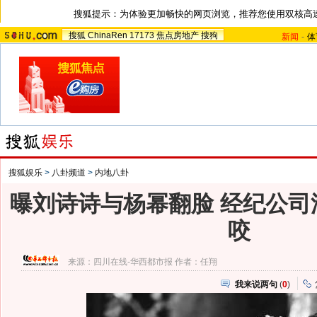
搜狐提示：为体验更加畅快的网页浏览，推荐您使用双核高
搜狐
ChinaRen
17173
焦点房地产
搜狗
新闻
-
体
搜狐娱乐
>
八卦频道
>
内地八卦
曝刘诗诗与杨幂翻脸 经纪公司
咬
来源：
四川在线-华西都市报
作者：任翔
我来说两句
(
0
)