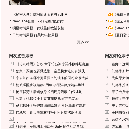
《秘密天使》陈翔情迷金素恩YURA
《先锋人
NewFace张俪：不怕定型“物质女”
《综艺马
明星时尚周报：女明星的欲望衣橱
《NewF
日韩时尚周报
好莱坞街拍周报
《夏日甜
更多 >>
网友点击排行
网友评论排行
1
1
《比利林恩》首映 章子怡范冰冰冯小刚捧场红毯
董卿：这两
2
2
独家：买菜也要拗造型！金星携女逛街有派头
刘德华新片
3
3
京东和奶茶哪个更重要？刘强东的回答全场大笑！
为救母女俩
4
4
杨威晒照庆祝结婚8周年 杨阳洋轻抚妈妈孕肚
刘德华扮邋
5
5
艳压群芳！唐嫣修身长裙现身活动 仙气儿足
章子怡斥港
6
6
独家：姚晨带小土豆逛商场 购置产后新衣
律师：于正
7
7
成都风味！张靓颖冯轲曝婚纱照 吃串串打麻将
王力宏否认
8
8
接地气！阔太熊黛林打扮休闲逛街买厕所泵
王刚自曝7
9
9
台媒:40
马蓉离婚后，砸1000万人民币给媒体要求删掉这照片
10
10
甜到腻！黄晓明上海庆生 Baby挺孕肚送蛋糕
陈冠希：假