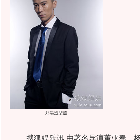
郑昊造型照
搜狐娱乐讯 由著名导演董亚春、杨