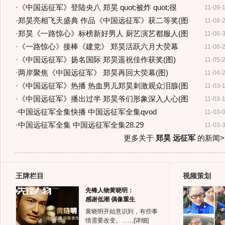
·
《中国远征军》登陆央八 郑昊 quot;被炸 quot;很
11-09-
·
郑昊亮相飞天盛典 作品《中国远征军》获二等奖(图
11-08-
·
郑昊《一路惊心》标榜新好男人 厨艺演艺都服人(图
11-06-
·
《一路惊心》接棒《建党》 郑昊活跃六月大荧幕
11-06-
·
《中国远征军》扬名国际 郑昊遥祝佳作获奖(图)
11-05-
·
两岸聚焦《中国远征军》 郑昊再回大荧幕(图)
11-04-
·
《中国远征军》热播 热血男儿郑昊刺激观众泪腺(图
11-03-
·
《中国远征军》播出过半 郑昊爷们形象深入人心(图
11-03-
·
中国远征军全集快播 中国远征军全集qvod
11-03-
·
中国远征军全集 中国远征军全集28.29
11-03-
更多关于
郑昊 远征军
的新闻>
王牌栏目
视频策划
先锋人物黄晓明：
感谢低潮 偶像重生
黄晓明开始意识到，有些事
情需要改变。……
[详细]