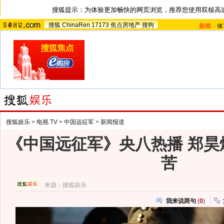
搜狐提示：为体验更加畅快的网页浏览，推荐您使用双核高
搜狐
ChinaRen
17173
焦点房地产
搜狗
新闻
-
体
搜狐娱乐
>
电视 TV
>
中国远征军
>
新闻报道
《中国远征军》央八热播 郑昊
苦
来源：
搜狐娱乐
我来说两句
(
0
)