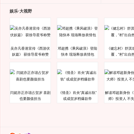
娱乐·大视野
吴亦凡香港宣传《西游伏
邓超携《乘风破浪》登陆
《健忘村》舒淇
妖篇》 获徐导星爷称赞
快本 现场释放表情包
覆，“村”出自
闫妮亦正亦谐占贺岁 喜剧
《情圣》肖央“真诚出轨”
解读邓超新身份《
也要颜值担当
或成贺岁档爆款帝
师》投资人 不