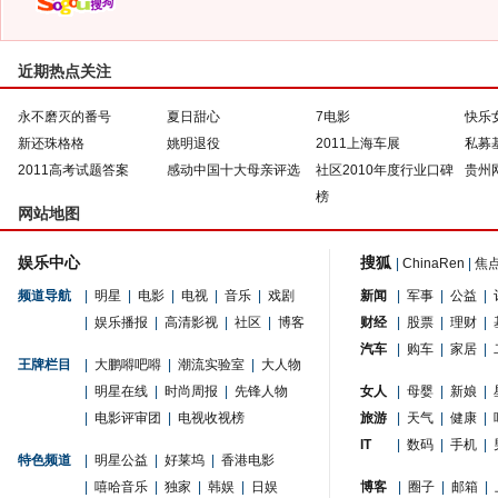
近期热点关注
永不磨灭的番号
夏日甜心
7电影
快乐
新还珠格格
姚明退役
2011上海车展
私募
2011高考试题答案
感动中国十大母亲评选
社区2010年度行业口碑
贵州
榜
网站地图
娱乐中心
搜狐
|
ChinaRen
|
焦
频道导航
|
明星
|
电影
|
电视
|
音乐
|
戏剧
新闻
|
军事
|
公益
|
|
娱乐播报
|
高清影视
|
社区
|
博客
财经
|
股票
|
理财
|
汽车
|
购车
|
家居
|
王牌栏目
|
大鹏嘚吧嘚
|
潮流实验室
|
大人物
|
明星在线
|
时尚周报
|
先锋人物
女人
|
母婴
|
新娘
|
|
电影评审团
|
电视收视榜
旅游
|
天气
|
健康
|
IT
|
数码
|
手机
|
特色频道
|
明星公益
|
好莱坞
|
香港电影
|
嘻哈音乐
|
独家
|
韩娱
|
日娱
博客
|
圈子
|
邮箱
|