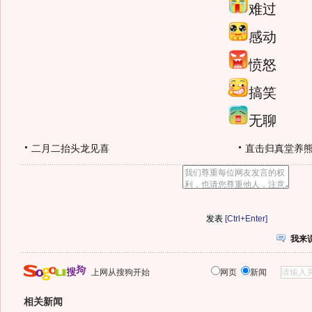
难过
感动
愤怒
搞笑
无聊
二月二抬头龙见喜
直击归真堂养
[Ctrl+Enter]
我来
上网从搜狗开始
网页
新闻
相关新闻