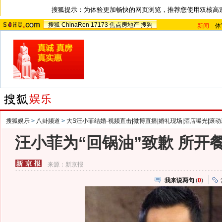
搜狐提示：为体验更加畅快的网页浏览，推荐您使用双核高
搜狐
ChinaRen
17173
焦点房地产
搜狗
新闻
-
体
搜狐娱乐
>
八卦频道
>
大S汪小菲结婚-视频直击|微博直播|婚礼现场|酒店曝光|滚动
汪小菲为“回锅油”致歉 所开
来源：
新京报
我来说两句
(
0
)