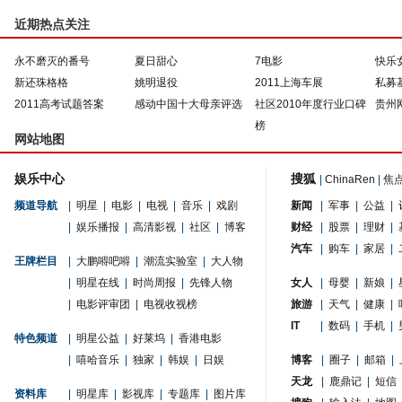
近期热点关注
永不磨灭的番号
夏日甜心
7电影
快乐
新还珠格格
姚明退役
2011上海车展
私募
2011高考试题答案
感动中国十大母亲评选
社区2010年度行业口碑
贵州
榜
网站地图
娱乐中心
搜狐
|
ChinaRen
|
焦
频道导航
|
明星
|
电影
|
电视
|
音乐
|
戏剧
新闻
|
军事
|
公益
|
|
娱乐播报
|
高清影视
|
社区
|
博客
财经
|
股票
|
理财
|
汽车
|
购车
|
家居
|
王牌栏目
|
大鹏嘚吧嘚
|
潮流实验室
|
大人物
|
明星在线
|
时尚周报
|
先锋人物
女人
|
母婴
|
新娘
|
|
电影评审团
|
电视收视榜
旅游
|
天气
|
健康
|
IT
|
数码
|
手机
|
特色频道
|
明星公益
|
好莱坞
|
香港电影
|
嘻哈音乐
|
独家
|
韩娱
|
日娱
博客
|
圈子
|
邮箱
|
天龙
|
鹿鼎记
|
短信
资料库
|
明星库
|
影视库
|
专题库
|
图片库