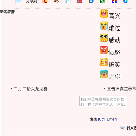
分享到：
新闻表情
高兴
难过
感动
愤怒
搞笑
无聊
二月二抬头龙见喜
直击归真堂养
[Ctrl+Enter]
我来