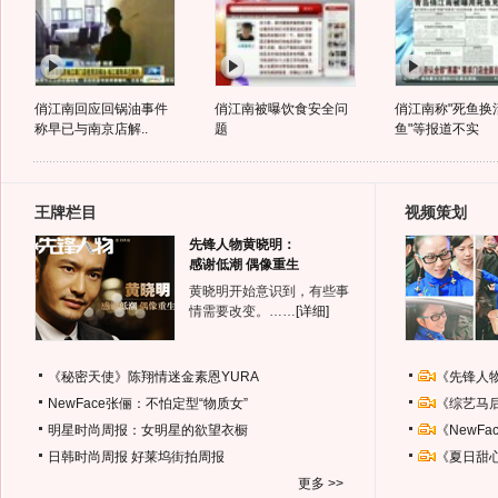
俏江南回应回锅油事件
俏江南被曝饮食安全问
俏江南称"死鱼换
称早已与南京店解..
题
鱼"等报道不实
王牌栏目
视频策划
先锋人物黄晓明：
感谢低潮 偶像重生
黄晓明开始意识到，有些事
情需要改变。……
[详细]
《秘密天使》陈翔情迷金素恩YURA
《先锋人
NewFace张俪：不怕定型“物质女”
《综艺马
明星时尚周报：女明星的欲望衣橱
《NewF
日韩时尚周报
好莱坞街拍周报
《夏日甜
更多 >>