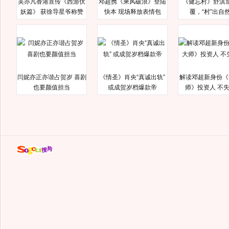
吴亦凡香港宣传《西游伏
邓超携《乘风破浪》登陆
《健忘村》舒淇
妖篇》 获徐导星爷称赞
快本 现场释放表情包
覆，“村”出自
闫妮亦正亦谐占贺岁 喜剧
《情圣》肖央“真诚出轨”
解读邓超新身份《
也要颜值担当
或成贺岁档爆款帝
师》投资人 不