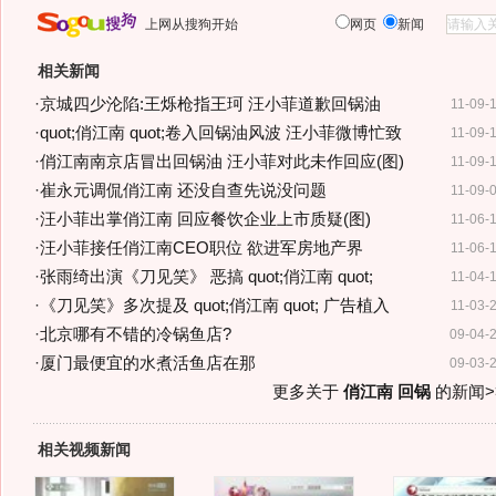
上网从搜狗开始
网页
新闻
相关新闻
·
京城四少沦陷:王烁枪指王珂 汪小菲道歉回锅油
11-09-
·
quot;俏江南 quot;卷入回锅油风波 汪小菲微博忙致
11-09-
·
俏江南南京店冒出回锅油 汪小菲对此未作回应(图)
11-09-
·
崔永元调侃俏江南 还没自查先说没问题
11-09-
·
汪小菲出掌俏江南 回应餐饮企业上市质疑(图)
11-06-
·
汪小菲接任俏江南CEO职位 欲进军房地产界
11-06-
·
张雨绮出演《刀见笑》 恶搞 quot;俏江南 quot;
11-04-
·
《刀见笑》多次提及 quot;俏江南 quot; 广告植入
11-03-
·
北京哪有不错的冷锅鱼店?
09-04-
·
厦门最便宜的水煮活鱼店在那
09-03-
更多关于
俏江南 回锅
的新闻>
相关视频新闻