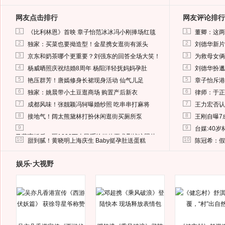
网友点击排行
网友评论排行
1
1
《比利林恩》首映 章子怡范冰冰冯小刚捧场红毯
董卿：这两
2
2
独家：买菜也要拗造型！金星携女逛街有派头
刘德华新片
3
3
京东和奶茶哪个更重要？刘强东的回答全场大笑！
为救母女俩
4
4
杨威晒照庆祝结婚8周年 杨阳洋轻抚妈妈孕肚
刘德华扮邋
5
5
艳压群芳！唐嫣修身长裙现身活动 仙气儿足
章子怡斥港
6
6
独家：姚晨带小土豆逛商场 购置产后新衣
律师：于正
7
7
成都风味！张靓颖冯轲曝婚纱照 吃串串打麻将
王力宏否认
8
8
接地气！阔太熊黛林打扮休闲逛街买厕所泵
王刚自曝7
9
9
台媒:40
马蓉离婚后，砸1000万人民币给媒体要求删掉这照片
10
10
甜到腻！黄晓明上海庆生 Baby挺孕肚送蛋糕
陈冠希：假
娱乐·大视野